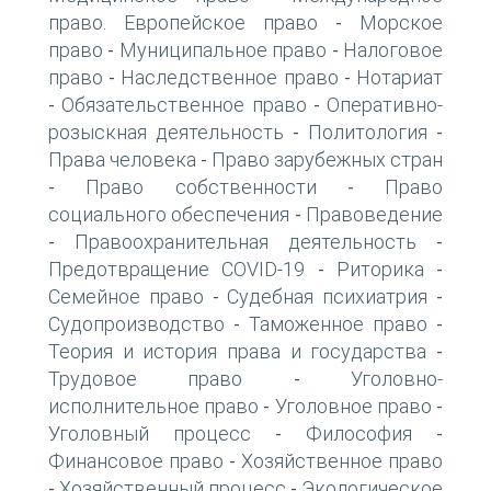
право. Европейское право
Морское
-
право
Муниципальное право
Налоговое
-
-
право
Наследственное право
Нотариат
-
-
Обязательственное право
Оперативно-
-
-
розыскная деятельность
Политология
-
-
Права человека
Право зарубежных стран
-
Право собственности
Право
-
-
социального обеспечения
Правоведение
-
Правоохранительная деятельность
-
-
Предотвращение COVID-19
Риторика
-
-
Семейное право
Судебная психиатрия
-
-
Судопроизводство
Таможенное право
-
-
Теория и история права и государства
-
Трудовое право
Уголовно-
-
исполнительное право
Уголовное право
-
-
Уголовный процесс
Философия
-
-
Финансовое право
Хозяйственное право
-
Хозяйственный процесс
Экологическое
-
-