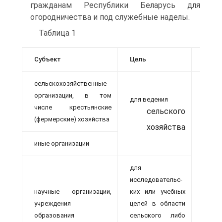
гражда­нам Республики Беларусь для
огородничества и под служебные наделы.
Таблица 1
Субъект
Цель
Титу
сельскохозяйственные
организа­ции, в том
для ведения
числе крестьянские
сельского
(фермерские) хозяйства
хозяйства
посто
иные организации
для
исследовательс­
научные организации,
ких или учебных
учрежде­ния
це­лей в области
образования
сельс­кого либо