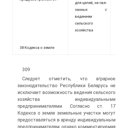
для целей, не свя­
занных с
см. к
ведением
ст. 38
сельского
хозяйства
38 Кодек­са о земле
309
Следует отметить, что аграрное
законодательство Республи­ки Беларусь не
исключает возможность ведения сельского
хо­зяйства индивидуальными
предпринимателями. Согласно ст. 17
Кодекса о земле земельные участки могут
предоставляться в аренду индивидуальным
предпринимателям, однако комменти­руемая