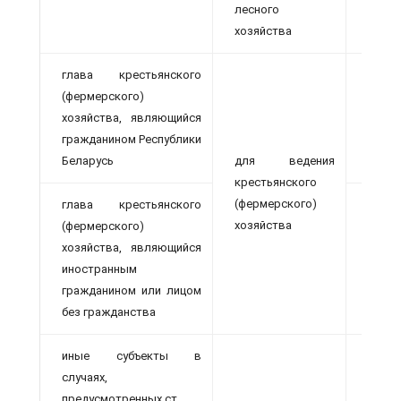
лесного
хозяйства
глава крестьянского
(фермерско­го)
пожи
хозяйства, являющийся
насле
гражданином Республики
владе
Беларусь
для ведения
крес­тьянского
(фермер­ского)
глава крестьянского
хозяйства
(фермерско­го)
хозяйства, являющийся
аренд
иностранным
гражданином или лицом
без гражданства
иные субъекты в
случаях,
предусмотренных ст.