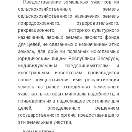
Предоставление земельных участков из
сельскохозяйственных земель
сельскохозяйственного назначения, земель
природоохранно­го, оздоровительного,
рекреационного, историко-культурного
назна­чения, лесных земель лесного фонда
для целей, не связанных с на­значением этих
земель, для добычи полезных ископаемых
юриди­ческим лицам Республики Беларусь,
индивидуальным предпринима­телям и
иностранным инвесторам производится
после осуществле­ния ими рекультивации
земель на ранее отведенных земельных
учас­тках, в которых миновала надобность, и
приведения их в надлежа­щее состояние для
целей, определенных решением
государственного органа, предоставившего
эти земельные участки.
Комментарий