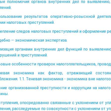
вые полномочия органов внутренних дел по выявлению
лений.
пользование результатов оперативно-розыскной деяте
ии налоговых преступлений.
крепление следов налоговых преступлений и оформление 
Судебно — экономическая экспертиза.
ализация органами внутренних дел функций по выявлен
рушений и преступлений.
вовые особенности проверок налогоплательщиков, провод
невая экономика как фактор, отражающий состоя
бложения. 1.1. Теневая экономика - экономика вне налого
ияние организованной преступности и коррупции на нало
ины.
ступления, опосредованно связанные с уклонением от уп
ления, расследуемые по совокупности с уклонением от уп