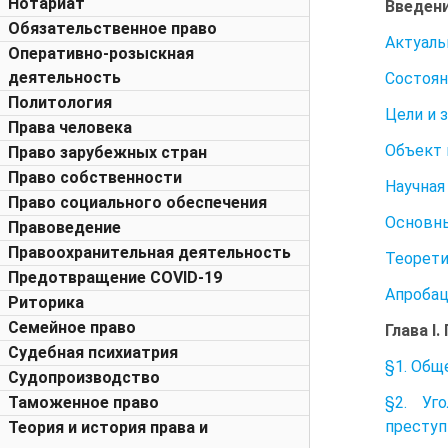
Нотариат
Введени
Обязательственное право
Актуаль
Оперативно-розыскная
деятельность
Состоян
Политология
Цели и 
Права человека
Объект 
Право зарубежных стран
Право собственности
Научная
Право социального обеспечения
Основны
Правоведение
Правоохранительная деятельность
Теорети
Предотвращение COVID-19
Апробац
Риторика
Семейное право
Глава I
Судебная психиатрия
§1. Общ
Судопроизводство
§2. Уг
Таможенное право
преступ
Теория и история права и