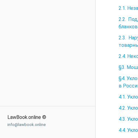
2.1. Не
2.2. По
бланков
2.3. На
товарны
2.4. Не
§3. Мош
§4. Укл
в Росси
4.1. Ук
4.2. Ук
LawBook.online ©
4.3. Ук
info@lawbook.online
4.4. Ук