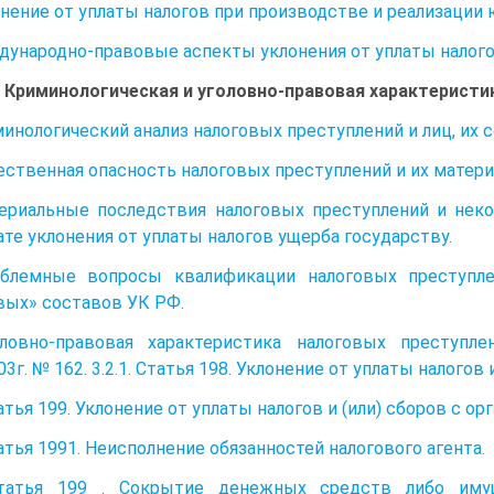
лонение от уплаты налогов при производстве и реализации
дународно-правовые аспекты уклонения от уплаты налого
V. Криминологическая и уголовно-правовая характеристи
минологический анализ налоговых преступлений и лиц, их
ественная опасность налоговых преступлений и их матер
териальные последствия налоговых преступлений и не
ате уклонения от уплаты налогов ущерба государству.
облемные вопросы квалификации налоговых преступле
вых» составов УК РФ.
головно-правовая характеристика налоговых преступ
03г. № 162. 3.2.1. Статья 198. Уклонение от уплаты налогов
татья 199. Уклонение от уплаты налогов и (или) сборов с ор
татья 1991. Неисполнение обязанностей налогового агента.
 Статья 199 . Сокрытие денежных средств либо иму