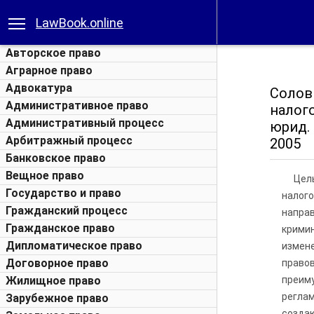
LawBook.online
Авторское право
Аграрное право
Адвокатура
Солов
Административное право
налог
Административный процесс
юрид. 
Арбитражный процесс
2005
Банковское право
Вещное право
Цел
Государство и право
налог
Гражданский процесс
напра
Гражданское право
крими
Дипломатическое право
измене
Договорное право
право
Жилищное право
преиму
регла
Зарубежное право
создаю