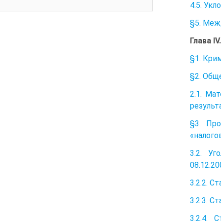
4.5. Ук
§5. Меж
Глава I
§1. Кри
§2. Общ
2.1. Ма
результ
§3. Пр
«налого
3.2. У
08.12.20
3.2.2. С
3.2.3. С
3.2.4.