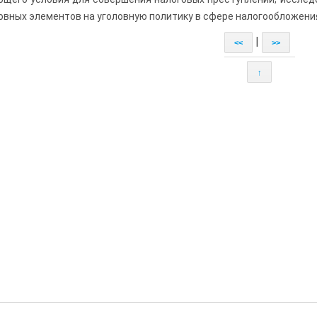
овных элементов на уголовную политику в сфере налогообложени
|
<<
>>
↑