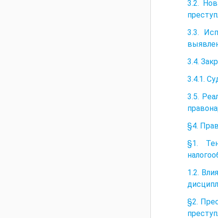
3.2. Но
преступ
3.3. Ис
выявлен
3.4. За
3.4.1. 
3.5. Ре
правона
§4. Пра
§1. Те
налогоо
1.2. Вл
дисципл
§2. Пре
преступ