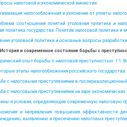
Вопросы налоговой и экономической амнистии.
Оптимизация налогообложения и уклонение от уплаты налого
облема соотношения понятий уголовная политика и нало
ая политика государства. Понятие налоговой политики и 
ачение уголовной политики и основные вопросы разработки
I. История и современное состояние борьбы с преступн
орический опыт борьбы с налоговой преступностью. 1.1. 
которые этапы налогообложения российского государства.
рьба с налоговыми преступлениями в послереволюционный
рьба с налоговыми преступлениями на заре экономических 
чины и условия, определяющие современную налоговую п
лномочия и направления повышения эффективности дея
еждению, выявлению и пресечению налоговых преступле