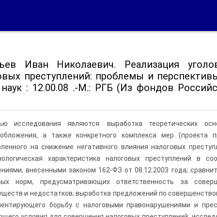
ьев Иван Николаевич. Реализация угол
овых преступлений: проблемы и перспективы [
наук : 12.00.08 .-М.: РГБ (Из фондов Росси
ью исследования являются: выработка теоретических осн
ообложения, а также конкретного комплекса мер (проекта п
вленного на снижение негативного влияния налоговых преступ
нологическая характеристика налоговых преступлений в с
ниями, внесенными законом 162-ФЗ от 08.12.2003 года; сравни
вых норм, предусматривающих ответственность за соверш
ществ и недостатков; выработка предложений по совершенство
ментирующего борьбу с налоговыми правонарушениями и прест
щего условия для совершения налоговых преступлений; исследо