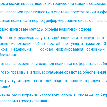
ономическая преступность: исторический аспект, современ
сто налоговой преступности в системе преступлений в сф
оловная политика в период реформирования системы налог
оловно-правовые методы охраны налоговой сферы.
бенности реализации уголовной политики в сфере нало
чения исполнения обязанностей по уплате налогов. 3
ской Федерации — основа формирования основных 
бложения.
новные направления уголовной политики в сфере налогооб
погово-правовые и процессуальные средства обеспечения 
 Реструктуризация налоговой задолженности юридичес
лений.
Влияние рассмотрения налогового спора в системе Арби
 налоговым преступлениям.