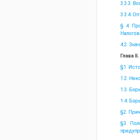
3.3.3. 
3.3.4. 
§ 4. Пр
Налогов
4.2. Зн
Глава I
§1. Ист
1.2. Не
1.3. Бо
1.4. Бо
§2. При
§3. По
предупр