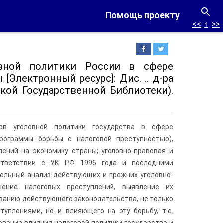
Помощь проекту
<<
↑
>>
овной политики России в сфере
Электронный ресурс]: Дис. .. д-ра
йской Государственной Библиотеки).
ов уголовной политики государства в сфере
рограммы борьбы с налоговой преступностью),
лений на экономику страны; уголовно-правовая и
оответствии с УК РФ 1996 года и последними
тельный анализ действующих и прежних уголовно-
ение налоговых преступлений, выявление их
ванию действующего законодательства, не только
уплениями, но и влияющего на эту борьбу, т.е.
вание влияния налоговой политики государства и