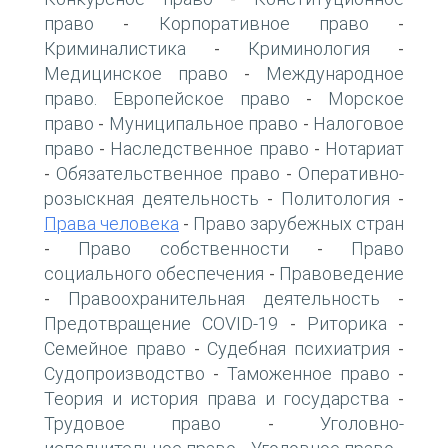
право
Корпоративное право
-
-
Криминалистика
Криминология
-
-
Медицинское право
Международное
-
право. Европейское право
Морское
-
право
Муниципальное право
Налоговое
-
-
право
Наследственное право
Нотариат
-
-
Обязательственное право
Оперативно-
-
-
розыскная деятельность
Политология
-
-
Права человека
Право зарубежных стран
-
Право собственности
Право
-
-
социального обеспечения
Правоведение
-
Правоохранительная деятельность
-
-
Предотвращение COVID-19
Риторика
-
-
Семейное право
Судебная психиатрия
-
-
Судопроизводство
Таможенное право
-
-
Теория и история права и государства
-
Трудовое право
Уголовно-
-