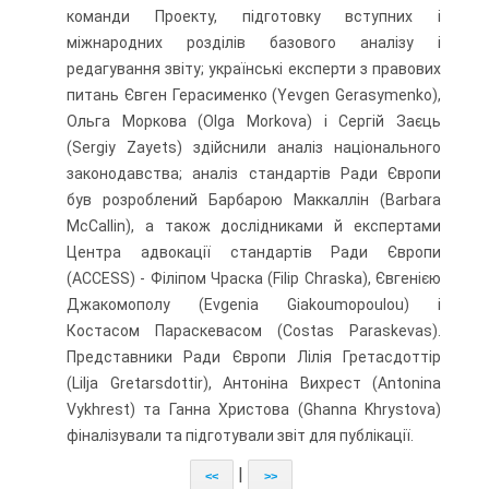
команди Проекту, підготовку вступних і
міжнародних розділів базо­вого аналізу і
редагування звіту; українські експерти з правових
питань Євген Герасимен­ко (Yevgen Gerasymenko),
Ольга Моркова (Olga Morkova) і Сергій Заєць
(Sergiy Zayets) здійснили аналіз національного
законодавства; аналіз стандартів Ради Європи
був роз­роблений Барбарою Маккаллін (Barbara
McCallin), а також дослідниками й експертами
Центра адвокації стандартів Ради Європи
(ACCESS) - Філіпом Чраска (Filip Chraska), Євгенією
Джакомополу (Evgenia Giakoumopoulou) і
Костасом Параскевасом (Costas Paraskevas).
Представники Ради Європи Лілія Гретасдоттір
(Lilja Gretarsdottir), Антоніна Вихрест (Antonina
Vykhrest) та Ганна Христова (Ghanna Khrystova)
фіналізували та під­готували звіт для публікації.
|
<<
>>