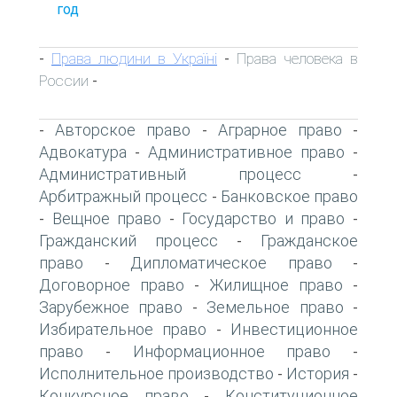
год
Права людини в Україні
Права человека в
-
-
России
-
Авторское право
Аграрное право
-
-
-
Адвокатура
Административное право
-
-
Административный процесс
-
Арбитражный процесс
Банковское право
-
Вещное право
Государство и право
-
-
-
Гражданский процесс
Гражданское
-
право
Дипломатическое право
-
-
Договорное право
Жилищное право
-
-
Зарубежное право
Земельное право
-
-
Избирательное право
Инвестиционное
-
право
Информационное право
-
-
Исполнительное производство
История
-
-
Конкурсное право
Конституционное
-