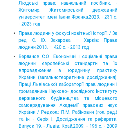
Людські права: навчальний посібник. -
Житомир: Житомирський державний
університет імені Івана Франка,2023. - 231 с.
- 2023 год
Права людини у фокусі новітньої історії. / За
ред. Є. Ю. Захарова. — Харків: Права
людини,2013. — 420 с. - 2013 год
Верланов С.О.. Економічні і соціальні права
людини: європейські стандарти та їх
впровадження в юридичну практику
України (загально­теоретичне дослідження).
Праці Львівської лабораторії прав людини і
громадянина Науково- дослідного інституту
державного будівництва та місцевого
самоврядування Академії правових наук
України / Редкол.: П.М. Рабінович (гол. ред.)
та ін. - Серія І. Дослідження та реферати.
Випуск 19. - Львів: Край,2009. - 196 с. - 2009