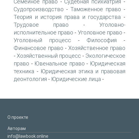
Семейное право
Судебная психиатрия
-
-
Судопроизводство
Таможенное право
-
-
Теория и история права и государства
-
Трудовое право
Уголовно-
-
исполнительное право
Уголовное право
-
-
Уголовный процесс
Философия
-
-
Финансовое право
Хозяйственное право
-
Хозяйственный процесс
Экологическое
-
-
право
Ювенальное право
Юридическая
-
-
техника
Юридическая этика и правовая
-
деонтология
Юридические лица
-
-
О проекте
Авторам
info@lawbook.online