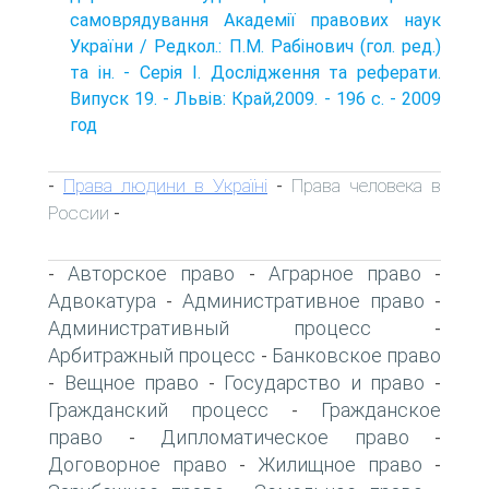
самоврядування Академії правових наук
України / Редкол.: П.М. Рабінович (гол. ред.)
та ін. - Серія І. Дослідження та реферати.
Випуск 19. - Львів: Край,2009. - 196 с. - 2009
год
Права людини в Україні
Права человека в
-
-
России
-
Авторское право
Аграрное право
-
-
-
Адвокатура
Административное право
-
-
Административный процесс
-
Арбитражный процесс
Банковское право
-
Вещное право
Государство и право
-
-
-
Гражданский процесс
Гражданское
-
право
Дипломатическое право
-
-
Договорное право
Жилищное право
-
-