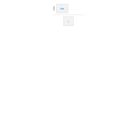
|
>>
↑