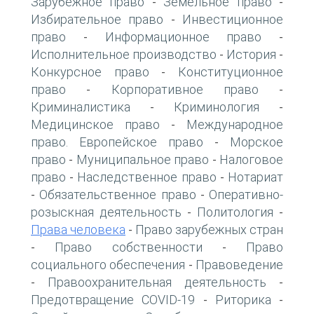
Зарубежное право
Земельное право
-
-
Избирательное право
Инвестиционное
-
право
Информационное право
-
-
Исполнительное производство
История
-
-
Конкурсное право
Конституционное
-
право
Корпоративное право
-
-
Криминалистика
Криминология
-
-
Медицинское право
Международное
-
право. Европейское право
Морское
-
право
Муниципальное право
Налоговое
-
-
право
Наследственное право
Нотариат
-
-
Обязательственное право
Оперативно-
-
-
розыскная деятельность
Политология
-
-
Права человека
Право зарубежных стран
-
Право собственности
Право
-
-
социального обеспечения
Правоведение
-
Правоохранительная деятельность
-
-
Предотвращение COVID-19
Риторика
-
-