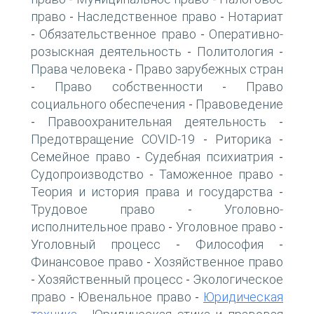
право
Наследственное право
Нотариат
-
-
Обязательственное право
Оперативно-
-
-
розыскная деятельность
Политология
-
-
Права человека
Право зарубежных стран
-
Право собственности
Право
-
-
социального обеспечения
Правоведение
-
Правоохранительная деятельность
-
-
Предотвращение COVID-19
Риторика
-
-
Семейное право
Судебная психиатрия
-
-
Судопроизводство
Таможенное право
-
-
Теория и история права и государства
-
Трудовое право
Уголовно-
-
исполнительное право
Уголовное право
-
-
Уголовный процесс
Философия
-
-
Финансовое право
Хозяйственное право
-
Хозяйственный процесс
Экологическое
-
-
право
Ювенальное право
Юридическая
-
-