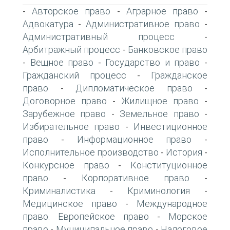
Авторское право
Аграрное право
-
-
-
Адвокатура
Административное право
-
-
Административный процесс
-
Арбитражный процесс
Банковское право
-
Вещное право
Государство и право
-
-
-
Гражданский процесс
Гражданское
-
право
Дипломатическое право
-
-
Договорное право
Жилищное право
-
-
Зарубежное право
Земельное право
-
-
Избирательное право
Инвестиционное
-
право
Информационное право
-
-
Исполнительное производство
История
-
-
Конкурсное право
Конституционное
-
право
Корпоративное право
-
-
Криминалистика
Криминология
-
-
Медицинское право
Международное
-
право. Европейское право
Морское
-
право
Муниципальное право
Налоговое
-
-