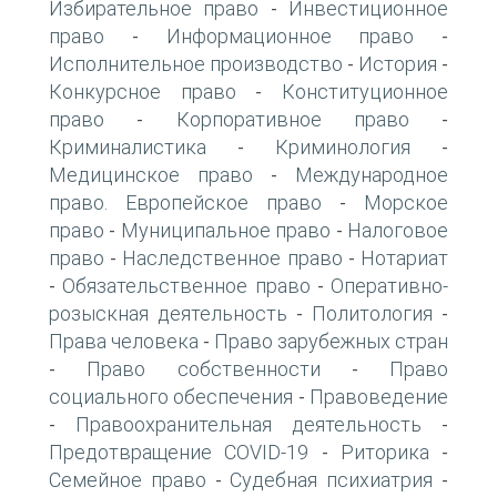
Избирательное право
Инвестиционное
-
право
Информационное право
-
-
Исполнительное производство
История
-
-
Конкурсное право
Конституционное
-
право
Корпоративное право
-
-
Криминалистика
Криминология
-
-
Медицинское право
Международное
-
право. Европейское право
Морское
-
право
Муниципальное право
Налоговое
-
-
право
Наследственное право
Нотариат
-
-
Обязательственное право
Оперативно-
-
-
розыскная деятельность
Политология
-
-
Права человека
Право зарубежных стран
-
Право собственности
Право
-
-
социального обеспечения
Правоведение
-
Правоохранительная деятельность
-
-
Предотвращение COVID-19
Риторика
-
-
Семейное право
Судебная психиатрия
-
-