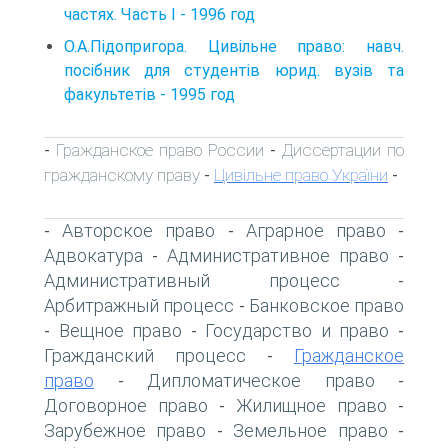
частях. Часть I - 1996 год
О.А.Підопригора. Цивільне право: навч.
посібник для студентів юрид. вузів та
факультетів - 1995 год
Гражданское право России
Диссертации по
-
-
гражданскому праву
Цивільне право України
-
-
Авторское право
Аграрное право
-
-
-
Адвокатура
Административное право
-
-
Административный процесс
-
Арбитражный процесс
Банковское право
-
Вещное право
Государство и право
-
-
-
Гражданский процесс
Гражданское
-
право
Дипломатическое право
-
-
Договорное право
Жилищное право
-
-
Зарубежное право
Земельное право
-
-