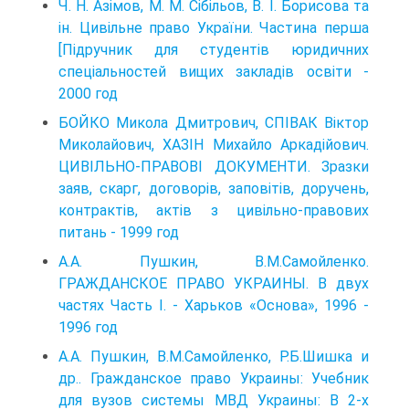
Ч. Н. Азімов, М. М. Сібільов, В. І. Борисова та
ін. Цивільне право України. Частина перша
[Підручник для студентів юридичних
спеціальностей вищих закладів освіти -
2000 год
БОЙКО Микола Дмитрович, СПІВАК Віктор
Миколайович, ХАЗІН Михайло Аркадійович.
ЦИВІЛЬНО-ПРАВОВІ ДОКУМЕНТИ. Зразки
заяв, скарг, договорів, заповітів, доручень,
контрактів, актів з цивільно-правових
питань - 1999 год
A.A. Пушкин, В.М.Самойленко.
ГРАЖДАНСКОЕ ПРАВО УКРАИНЫ. В двух
частях Часть I. - Харьков «Основа», 1996 -
1996 год
А.А. Пушкин, В.М.Самойленко, Р.Б.Шишка и
др.. Гражданское право Украины: Учебник
для вузов системы МВД Украины: В 2-х