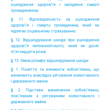
ушкодженні здоров\'я і заподіянні смерті
громадянинові
§ 11. Відповідальність за ушкодження
здоров\'я і смерть громадянина, який не
підлягає соціальному страхуванню
§ 12. Відшкодування шкоди при ушкодженні
здоров\'я неповнолітнього, який не досяг
п\'ятнадцяти років
§ 13. Зміна розміру відшкодування шкоди
§ 1. Поняття та елементи зобов\'язань, що
виникають внаслідок рятування колективного
і державного манна
§ 2. Підстави виникнення зобов\'язань,
пов\'язаних з рятуванням колективного і
державного майна