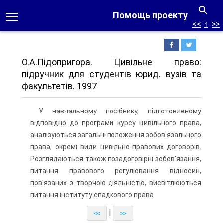
Помощь проекту
<<
↑
>>
О.А.Підопригора. Цивільне право:
підручник для студентів юрид. вузів та
факультетів. 1997
У навчальному посібнику, підготовленому
відповідно до програми курсу цивільного права,
аналізуються загальні положення зобов'язального
права, окремі види цивільно-правових договорів.
Розглядаються також позадоговірні зобов'язання,
питання правового регулювання відносин,
пов'язаних з творчою діяльністю, висвітлюються
питання інституту спадкового права.
|
<<
>>