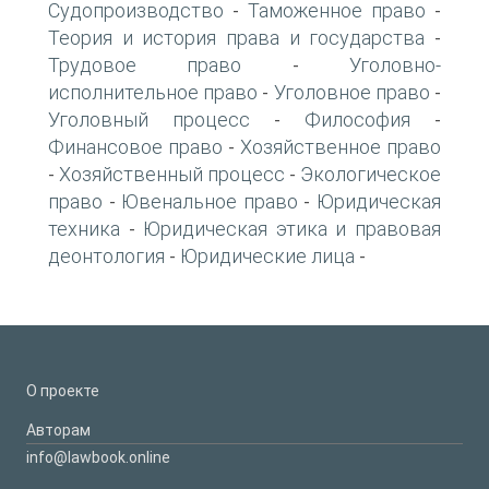
Судопроизводство
Таможенное право
-
-
Теория и история права и государства
-
Трудовое право
Уголовно-
-
исполнительное право
Уголовное право
-
-
Уголовный процесс
Философия
-
-
Финансовое право
Хозяйственное право
-
Хозяйственный процесс
Экологическое
-
-
право
Ювенальное право
Юридическая
-
-
техника
Юридическая этика и правовая
-
деонтология
Юридические лица
-
-
О проекте
Авторам
info@lawbook.online