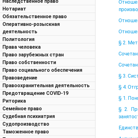
Наследственное право
Отноше
Нотариат
произво
Обязательственное право
Отношен
Оперативно-розыскная
Отношен
деятельность
Политология
§ 2. Ме
Права человека
Сочетан
Право зарубежных стран
Право собственности
Сочетан
Право социального обеспечения
§ 3. Си
Правоведение
Правоохранительная деятельность
§ 4. От
Предотвращение COVID-19
§ 1. По
Риторика
Семейное право
§ 2. П
Судебная психиатрия
занятос
Судопроизводство
Единств
Таможенное право