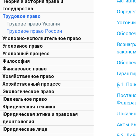
Активно
Теория и история права и
государства
Определ
Трудовое право
Устойчи
Трудове право України
Трудовое право России
Обеспеч
Уголовно-исполнительное право
Вознагр
Уголовное право
законом
Уголовный процесс
Философия
Обеспеч
Финансовое право
Гаранти
Хозяйственное право
Хозяйственный процесс
§ 1. По
Экологическое право
Постан
Ювенальное право
Федерац
Юридическая техника
Локальн
Юридическая этика и правовая
деонтология
Акты вы
Юридические лица
§ 2. Де