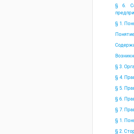
§ 6. С
предпри
§ 1. По
Понятие
Содержа
Возникн
§ 3. Ор
§ 4. Пр
§ 5. Пр
§ 6. Пр
§ 7. Пр
§ 1. По
§ 2. Ст