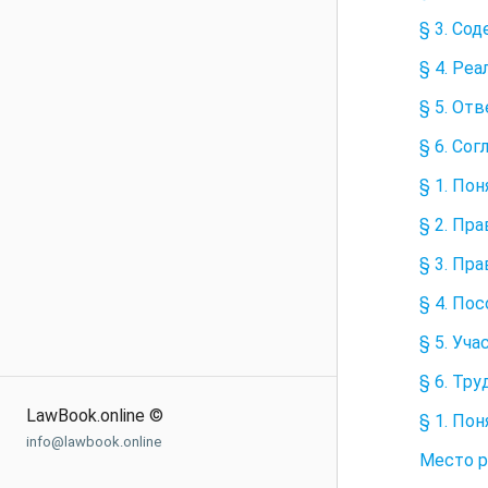
§ 3. Со
§ 4. Ре
§ 5. От
§ 6. Со
§ 1. По
§ 2. Пр
§ 3. Пр
§ 4. По
§ 5. Уч
§ 6. Тр
LawBook.online ©
§ 1. По
info@lawbook.online
Место р