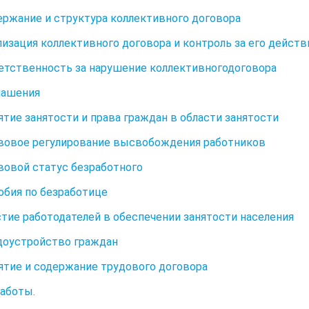
держание и структура коллективного договора
ализация коллективного договора и контроль за его дейст
ветственность за нарушение коллективногодоговора
глашения
нятие занятости и права граждан в области занятости
авовое регулирование высвобождения работников
авовой статус безработного
собия по безработице
астие работодателей в обеспечении занятости населения
удоустройство граждан
нятие и содержание трудового договора
аботы.