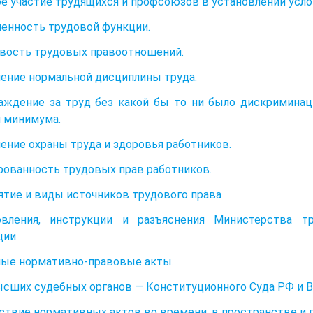
е участие трудящихся и профсоюзов в установлении усло
енность трудовой функции.
вость трудовых правоотношений.
ение нормальной дисциплины труда.
аждение за труд без какой бы то ни было дискримина
 минимума.
ение охраны труда и здоровья работников.
рованность трудовых прав работников.
нятие и виды источников трудового права
овления, инструкции и разъяснения Министерства т
ии.
ые нормативно-правовые акты.
сших судебных органов — Конституционного Суда РФ и В
йствие нормативных актов во времени, в пространстве и 