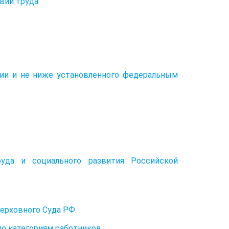
вий труда.
ции и не ниже установленного федеральным
руда и социального развития Российской
ерховного Суда РФ.
по категориям работников