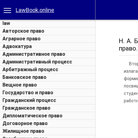
LawBook.online
law
Авторское право
Аграрное право
Н. А. 
Адвокатура
право.
Административное право
Административный процесс
Вто
Арбитражный процесс
излаг
Банковское право
форми
Вещное право
посвя
Государство и право
студе
Гражданский процесс
работн
Гражданское право
Дипломатическое право
Договорное право
Жилищное право