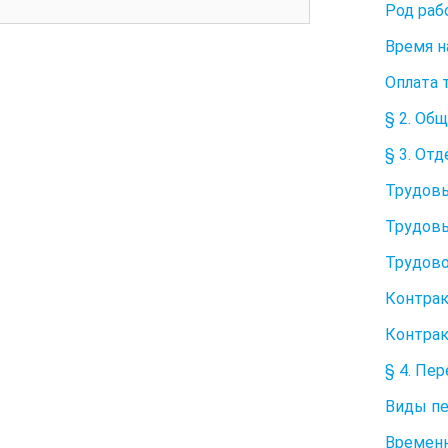
Род раб
Время н
Оплата 
§ 2. Об
§ 3. От
Трудовы
Трудовы
Трудово
Контрак
Контрак
§ 4. Пе
Виды пе
Времен