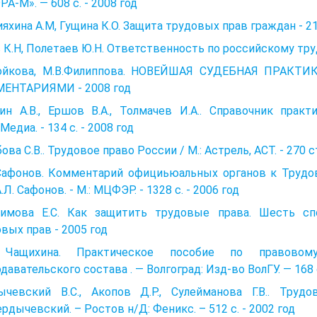
А-М». — 608 с. - 2008 год
яхина А.М, Гущина К.О. Защита трудовых прав граждан - 21
 К.Н, Полетаев Ю.Н. Ответственность по российскому трудо
Бойкова, М.В.Филиппова. НОВЕЙШАЯ СУДЕБНАЯ ПРАК
ЕНТАРИЯМИ - 2008 год
гин А.В., Ершов В.А., Толмачев И.А.. Справочник пра
Медиа. - 134 с. - 2008 год
ова С.В.. Трудовое право России / М.: Астрель, АСТ. - 270 ст
 Сафонов. Комментарий официьюальных органов к Трудо
А.Л. Сафонов. - М.: МЦФЭР. - 1328 с. - 2006 год
симова Е.С. Как защитить трудовые права. Шесть с
вых прав - 2005 год
 Чащихина. Практическое пособие по правовом
давательского состава . — Волгоград: Изд-во ВолГУ. — 168 с
ычевский В.С., Акопов Д.Р., Сулейманова Г.В.. Труд
ердычевский. – Ростов н/Д: Феникс. – 512 с. - 2002 год