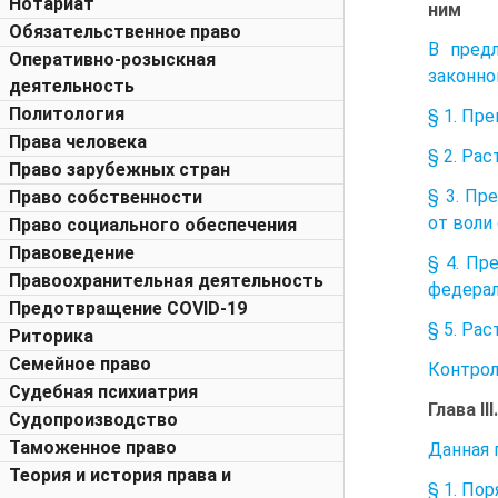
Нотариат
ним
Обязательственное право
В пред
Оперативно-розыскная
законно
деятельность
Политология
§ 1. Пр
Права человека
§ 2. Ра
Право зарубежных стран
§ 3. Пр
Право собственности
от воли
Право социального обеспечения
Правоведение
§ 4. Пр
Правоохранительная деятельность
федерал
Предотвращение COVID-19
§ 5. Ра
Риторика
Семейное право
Контро
Судебная психиатрия
Глава I
Судопроизводство
Таможенное право
Данная 
Теория и история права и
§ 1. По