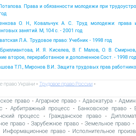
 Потапова. Права и обязанности молодежи при трудоустрой
год
енкова О. Н., Ковальчук А. С.. Труд молодежи: права 
нговых занятий. М, 104 с. - 2001 год
атская Л.А.. Трудовое право: Учебник - 1998 год
 Бриллиантова, И. Я. Киселев, В. Г. Малов, О. В. Смирно
ие второе, переработанное и дополненное.Сост. - 1998 го
шова Т.П., Миронов В.И.. Защита трудовых прав работнико
е право України
Трудовое право России
-
-
ское право
Аграрное право
Адвокатура
Админ
-
-
-
с
Арбитражный процесс
Банковское право
-
-
-
нский процесс
Гражданское право
Дипломат
-
-
ое право
Зарубежное право
Земельное право
-
-
Информационное право
Исполнительное произв
-
-