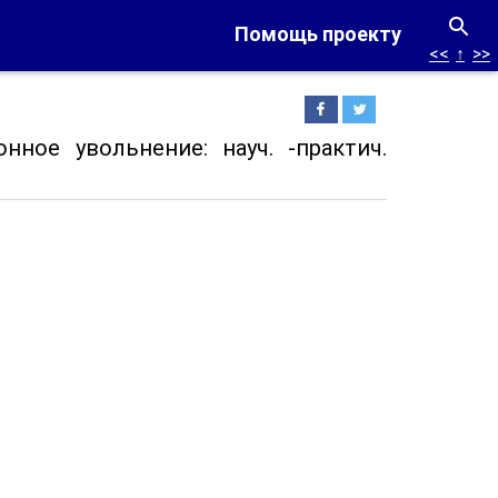
Помощь проекту
<<
↑
>>
онное увольнение: науч. -практич.