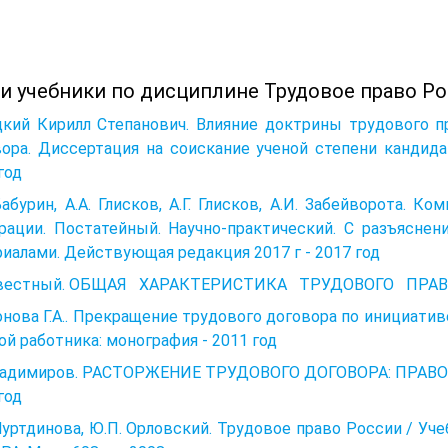
 и учебники по дисциплине Трудовое право Ро
цкий Кирилл Степанович. Влияние доктрины трудового п
ора. Диссертация на соискание ученой степени кандида
год
Бабурин, А.А. Глисков, А.Г. Глисков, А.И. Забейворота.
рации. Постатейный. Научно-практический. С разъясне
иалами. Действующая редакция 2017 г - 2017 год
вестный. ОБЩАЯ ХАРАКТЕРИСТИКА ТРУДОВОГО ПРАВА20
нова Г.А.. Прекращение трудового договора по инициатив
ой работника: монография - 2011 год
Владимиров. РАСТОРЖЕНИЕ ТРУДОВОГО ДОГОВОРА: ПРАВ
год
Нуртдинова, Ю.П. Орловский. Трудовое право России / Уч