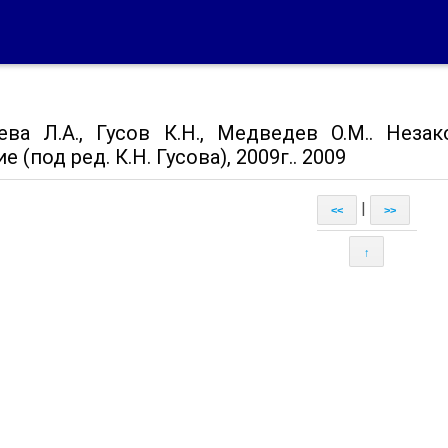
ева Л.А., Гусов К.Н., Медведев О.М.. Незак
е (под ред. К.Н. Гусова), 2009г.. 2009
|
<<
>>
↑