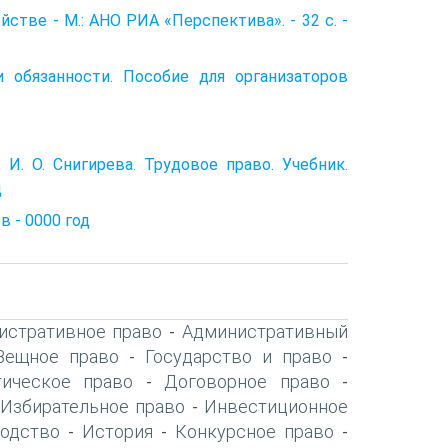
стве - М.: АНО РИА «Перспектива». - 32 с. -
и обязанности. Пособие для организаторов
в, И. О. Снигирева. Трудовое право. Учебник.
д
в - 0000 год
истративное право
Административный
-
Вещное право
Государство и право
-
-
ическое право
Договорное право
-
-
Избирательное право
Инвестиционное
-
-
одство
История
Конкурсное право
-
-
-