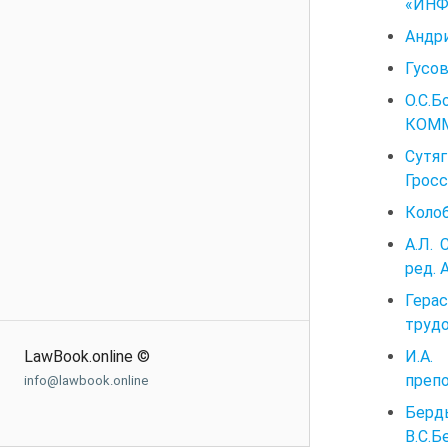
«ИНФР
Андри
Гусов
О.С.
КОММ
Сутя
Гросс
Колоб
А.Л.
ред. 
Гера
трудо
И.А.
LawBook.online ©
препо
info@lawbook.online
Берд
В.С.Б