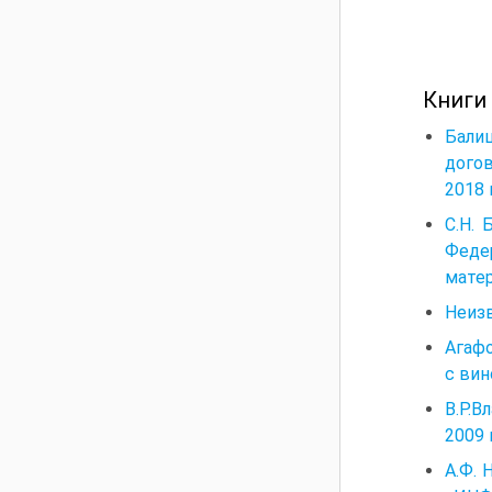
Книги
Бали
догов
2018 
С.Н. 
Феде
матер
Неиз
Агафо
с вин
В.Р.
2009 
А.Ф. 