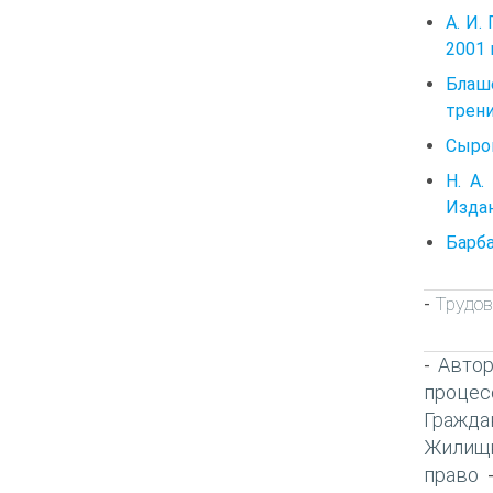
А. И.
2001 
Блаш
трени
Сыров
Н. А.
Издан
Барба
Трудов
-
Автор
-
процес
Гражда
Жилищн
право