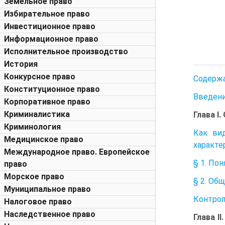
Земельное право
Избирательное право
Инвестиционное право
Информационное право
Исполнительное производство
История
Конкурсное право
Содерж
Конституционное право
Введен
Корпоративное право
Криминалистика
Глава I
Криминология
Как ви
Медицинское право
характе
Международное право. Европейское
§ 1. По
право
Морское право
§ 2. Об
Муниципальное право
Контро
Налоговое право
Наследственное право
Глава I