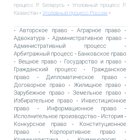
процесс Р. Беларусь
Уголовный процесс Р.
-
Казахстан
Уголовный процесс России
-
-
Авторское право
Аграрное право
-
-
-
Адвокатура
Административное право
-
-
Административный процесс
-
Арбитражный процесс
Банковское право
-
Вещное право
Государство и право
-
-
-
Гражданский процесс
Гражданское
-
право
Дипломатическое право
-
-
Договорное право
Жилищное право
-
-
Зарубежное право
Земельное право
-
-
Избирательное право
Инвестиционное
-
право
Информационное право
-
-
Исполнительное производство
История
-
-
Конкурсное право
Конституционное
-
право
Корпоративное право
-
-
Криминалистика
Криминология
-
-