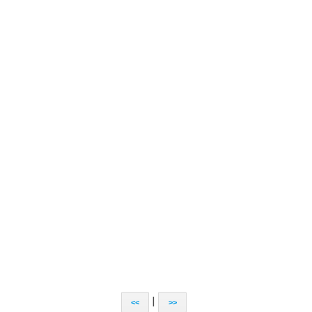
|
<<
>>