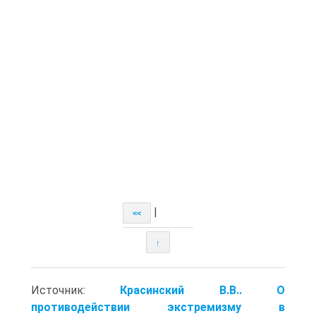
|
<<
↑
Источник:
Красинский В.В.. О
противодействии экстремизму в