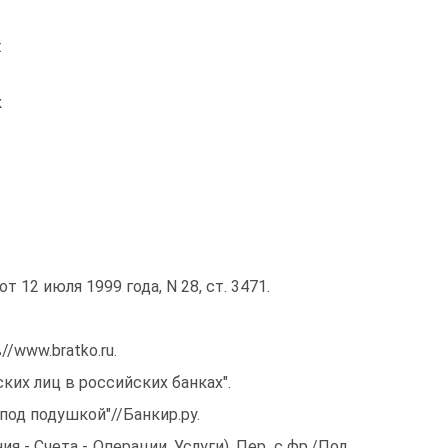
:
к
 12 июля 1999 года, N 28, ст. 3471.
//www.bratko.ru.
ких лиц в российских банках".
под подушкой"//Банкир.ру.
я - Счета - Операции, Услуги). Пер. с фр./Под