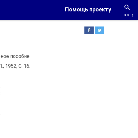
Помощь проекту
<<
↑
бное пособие.
, 1952, С. 16.
.
:
/
: