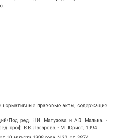
ю.
ые нормативные правовые акты, содержащие
ий/Под ред. Н.И. Матузова и А.В. Малька. -
д. проф. В.В. Лазарева. - М.: Юрист, 1994.
 10 августа 1998 года, N 32, ст. 3874.