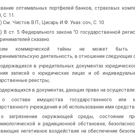
вание оптимальных портфелей банков, страховых компа
, С. 11.
) См.: Чистов В.П., Цисарь И.Ф. Указ. соч., С. 10.
4) В ст. 5 Федерального закона "О государственной рег
ринимателей сказано:
жим коммерческой тайны не может быть уст
ринимательскую деятельность, в отношении следующих 
содержащихся в учредительных документах юридическо
ения записей о юридических лицах и об индивидуаль
арственные реестры;
содержащихся в документах, дающих право на осуществле
 о составе имущества государственного или мун
арственного учреждения и об использовании ими средс
 о загрязнении окружающей среды, состоянии прот
миологической и радиационной обстановке, безопасно
вающих негативное воздействие на обеспечение безоп