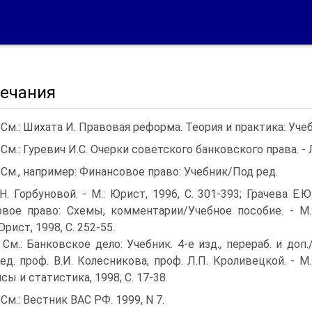
ечания
) См.: Шихата И. Правовая реформа. Теория и практика: Уче
) См.: Гуревич И.С. Очерки советского банковского права. - Л.
) См., например: Финансовое право: Учебник/Под ред.
Н. Горбуновой. - М.: Юрист, 1996, С. 301-393; Грачева Е.Ю
вое право: Схемы, комментарии/Учебное пособие. - М.
ист, 1998, С. 252-55.
) См.: Банковское дело: Учебник. 4-е изд., перераб. и доп.
ед. проф. В.И. Колесникова, проф. Л.П. Кроливецкой. - М.
сы и статистика, 1998, С. 17-38.
) См.: Вестник ВАС РФ. 1999, N 7.