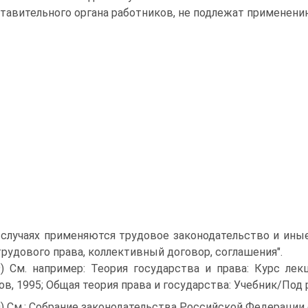
тавительного органа работников, не подлежат применени
 случаях применяются трудовое законодательство и ин
рудового права, коллективный договор, соглашения".
9) См. например: Теория государства и права: Курс лекц
ов, 1995; Общая теория права и государства: Учебник/Под ре
0) См.: Собрание законодательства Российской Федерации от