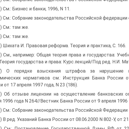
) См.: Бизнес и банки, 1996, N 11.
2) См.: Собрание законодательства Российской федерации от 
) См.: там же.
) См.: там же.
5) Шихата И. Правовая реформа. Теория и практика, С. 166.
6) См., например: Общая теория права и государства: Учебн
 Теория государства и права: Курс лекций/Под ред. Н.И. Мат
37) О порядке взыскания штрафов за нарушение к
мических нормативов см.: Инструкция Банка России о
 от 17 апреля 1997 года, N 23 (186).
8) Об отзыве лицензии на осуществление банковских о
я 1996 года N 264//Вестник Банка России от 9 апреля 1996 г
9) См.: Собрание законодательства Российской Федерации от 
0) В ред. Указаний Банка России от 08.06.2000 N 802-У, от 21
1) См.: Постановление Государственной Думы РФ от 22