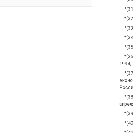
*(31
*(3
*(33
*(34
*(3
*(3
1994;
*(
эконо
России
*(3
апрел
*(3
*(4
*(4