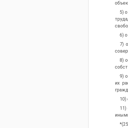
объек
5) 
труда
свобо
6) 
7) 
совер
8) 
собст
9) 
их ра
гражд
10)
11)
иными
*(2