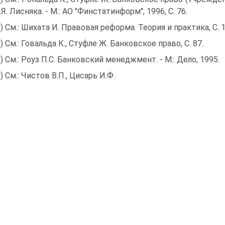
.Я. Лисняка. - М.: АО "Финстатинформ", 1996, С. 76.
9) См.: Шихата И. Правовая реформа. Теория и практика, С. 1
0) См.: Говальда К., Стуфле Ж. Банковское право, С. 87.
1) См.: Роуз П.С. Банковский менеджмент. - М.: Дело, 1995.
2) См.: Чистов В.П., Цисарь И.Ф.