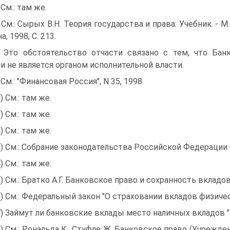
 См.: там же.
) См.: Сырых В.Н. Теория государства и права: Учебник. - М.
, 1998, С. 213.
) Это обстоятельство отчасти связано с тем, что Бан
и не является органом исполнительной власти.
) См.: "Финансовая Россия", N 35, 1998.
) См.: там же.
) См.: там же.
) См.: там же.
3) См.: Собрание законодательства Российской Федерации от
) См.: там же.
5) См.: Братко А.Г. Банковское право и сохранность вкладов
6) См.: Федеральный закон "О страховании вкладов физичес
7) Займут ли банковские вклады место наличных вкладов "
8) См.: Рональда К., Стуфле Ж. Банковское право (Учреждени