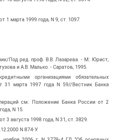
1 марта 1999 года, N 9, ст. 1097.
ик/Под ред. проф. В.В. Лазарева. - М.: Юрист,
узова и А.В. Малько. - Саратов, 1995.
редитными организациями обязательных
т 31 марта 1997 года N 59//Вестник Банка
пераций см.: Положение Банка России от 2
ода, N 15.
3 августа 1998 года, N 31, ст. 3829.
.12.2000 N 874-У.
 ноября 2006 г. N 3779-4 ГД "Об основных