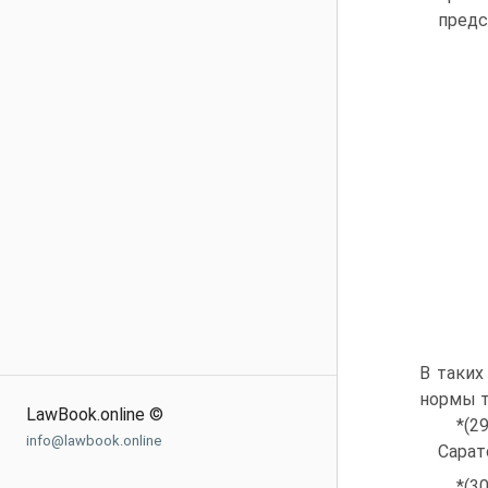
предс
В таких
нормы т
LawBook.online ©
*(2
info@lawbook.online
Сарат
*(3