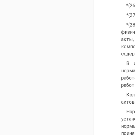
*(2
*(27
*(2
физич
акты,
компе
содер
В 
норм
работ
работ
Кол
актов
Но
уста
нормы
прин