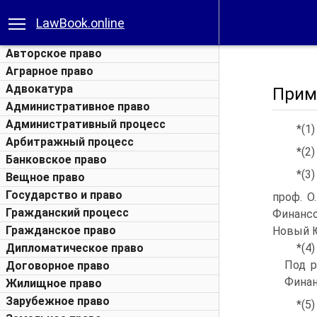
LawBook.online
Авторское право
Аграрное право
Адвокатура
Прим
Административное право
Административный процесс
*(1
Арбитражный процесс
*(2
Банковское право
*(3
Вещное право
Государство и право
проф. О.
Гражданский процесс
Финансо
Гражданское право
Новый Юр
Дипломатическое право
*(4
Под р
Договорное право
Финан
Жилищное право
Зарубежное право
*(5