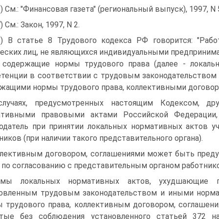
6) См.: "Финансовая газета" (региональный выпуск), 1997, N 
) См.: Закон, 1997, N 2.
8) В статье 8 Трудового кодекса РФ говорится: "Рабо
еских лиц, не являющихся индивидуальными предприним
 содержащие нормы трудового права (далее - локаль
тенции в соответствии с трудовым законодательством
жащими нормы трудового права, коллективными договор
случаях, предусмотренных настоящим Кодексом, д
ативными правовыми актами Российской Федерации, 
одатель при принятии локальных нормативных актов у
ников (при наличии такого представительного органа).
лективным договором, соглашениями может быть преду
 по согласованию с представительным органом работнико
рмы локальных нормативных актов, ухудшающие 
новленным трудовым законодательством и иными норм
 трудового права, коллективным договором, соглашени
ятые без соблюдения установленного статьей 372 н