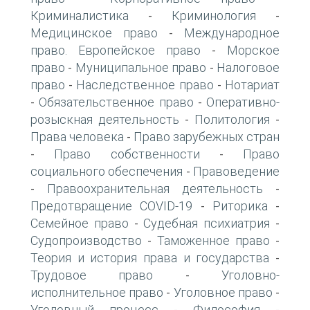
Криминалистика
Криминология
-
-
Медицинское право
Международное
-
право. Европейское право
Морское
-
право
Муниципальное право
Налоговое
-
-
право
Наследственное право
Нотариат
-
-
Обязательственное право
Оперативно-
-
-
розыскная деятельность
Политология
-
-
Права человека
Право зарубежных стран
-
Право собственности
Право
-
-
социального обеспечения
Правоведение
-
Правоохранительная деятельность
-
-
Предотвращение COVID-19
Риторика
-
-
Семейное право
Судебная психиатрия
-
-
Судопроизводство
Таможенное право
-
-
Теория и история права и государства
-
Трудовое право
Уголовно-
-
исполнительное право
Уголовное право
-
-
Уголовный процесс
Философия