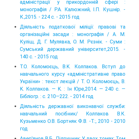
адміністрації у прикор­донній сфері :
монографія / Р.А. Калюжний, І.П. Кушнір. -
К.,2015. - 224 с. - 2015 год
Діяльність податкової міліції: правові та
організаційні засади : монографія / А. М.
Куліш, Д. Г. Мулявка, О. М. Рєзнік. - Суми :
Сумський державний університет,2015. -
140 с. - 2015 год
T.О. Коломоєць, В.K. Колпаков. Вступ до
навчального курсу «адміністративне право
України» : текст лекцій / T. О. Коломоєць, В.
K. Колпаков. — K. : Ін Юре,2014. — 240 c. —
Бібліогр. : c. 210—222. - 2014 год
Діяльність державної виконавчої служби:
навчальний посібник/ Колпаков В.К.
Кузьменко О.В. Бортняк Ф.В. -Т.:, 2010 - 2010
год
Авер'янов В.Б.. Підручник: У двох томах: Том