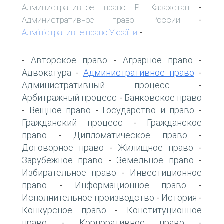
Административное право Р. Казахстан
-
Административное право России
-
Адміністративне право України
-
Авторское право
Аграрное право
-
-
-
Адвокатура
Административное право
-
-
Административный процесс
-
Арбитражный процесс
Банковское право
-
Вещное право
Государство и право
-
-
-
Гражданский процесс
Гражданское
-
право
Дипломатическое право
-
-
Договорное право
Жилищное право
-
-
Зарубежное право
Земельное право
-
-
Избирательное право
Инвестиционное
-
право
Информационное право
-
-
Исполнительное производство
История
-
-
Конкурсное право
Конституционное
-
право
Корпоративное право
-
-