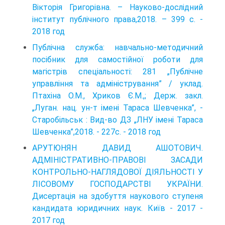
Вікторія Григорівна. – Науково-дослідний
інститут публічного права,2018. – 399 с. -
2018 год
Публічна служба: навчально-методичний
посібник для самостійної роботи для
магістрів спеціальності: 281 „Публічне
управління та адміністрування” / уклад.
Птахіна О.M., Хриков Є.M.,; Держ. закл.
„Луган. нац. ун-т імені Тараса Шевченка”, -
Старобільськ : Вид-во ДЗ „ЛНУ імені Тараса
Шевченка”,2018. - 227с. - 2018 год
АРУТЮНЯН ДАВИД АШОТОВИЧ.
АДМІНІСТРАТИВНО-ПРАВОВІ ЗАСАДИ
КОНТРОЛЬНО-НАГЛЯДОВОЇ ДІЯЛЬНОСТІ У
ЛІСОВОМУ ГОСПОДАРСТВІ УКРАЇНИ.
Дисертація на здобуття наукового ступеня
кандидата юридичних наук. Київ - 2017 -
2017 год