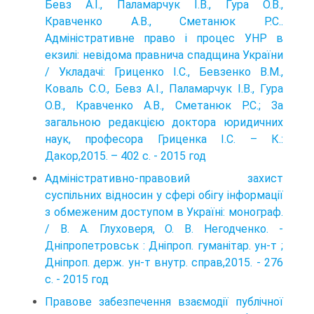
Бевз А.І., Паламарчук І.В., Гура О.В.,
Кравченко А.В., Сметанюк Р.С..
Адміністративне право і процес УНР в
екзилі: невідома правнича спадщина України
/ Укладачі: Гриценко І.С., Бевзенко В.М.,
Коваль С.О., Бевз А.І., Паламарчук І.В., Гура
О.В., Кравченко А.В., Сметанюк Р.С.; За
загальною редакцією доктора юридичних
наук, професора Гриценка І.С. – К.:
Дакор,2015. – 402 с. - 2015 год
Адміністративно-правовий захист
суспільних відносин у сфері обігу інформації
з обмеженим доступом в Україні: монограф.
/ В. А. Глуховеря, О. В. Негодченко. -
Дніпропетровськ : Дніпроп. гуманітар. ун-т ;
Дніпроп. держ. ун-т внутр. справ,2015. - 276
с. - 2015 год
Правове забезпечення взаємодії публічної