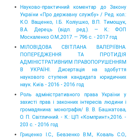
Науково-практичний коментар до Закону
України «Про державну службу» / Ред. кол.:
К.О. Ващенко, І.Б. Коліушко, В.П. Тимощук,
В.А. Дерець (відп. ред.). — К.: ФОП
Москаленко О.М.,2017. — 796 с. - 2017 год
МІЛОВІДОВА СВІТЛАНА ВАЛЕРІЇВНА.
ПОПЕРЕДЖЕННЯ ТА ПРОТИДІЯ
АДМІНІСТРАТИВНИМ ПРАВОПОРУШЕННЯМ
В УКРАЇНІ. Дисертація на здобуття
наукового ступеня кандидата юридичних
наук. Київ - 2016 - 2016 год
Роль адміністративного права України у
захисті прав і законних інтересів людини і
громадянина: монографія/ В. В. Башкатова,
О. П. Світличний. - К.: ЦП «Компринт»,2016. -
203 с. - 2016 год
Гриценко І.С., Бевзенко В.М., Коваль С.О.,