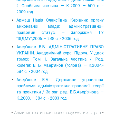
2. Особлива частина. — К.,2009. — 600 с. -
2009 год
Армаш Надія Олексіївна. Керівник органу
виконавчої влади: адміністративно–
правовий статус. – Запоріжжя: ГУ
"ЗІДМУ",2006. – 248 с. - 2006 год
Авер'янов B.Б.. АДМІНІСТРАТИВНЕ ПРАВО
УКРАЇНИ. Академічний курс: Підруч.: У двох
томах: Том 1. Загальна частина / Рсд.
колегія: В. Б. Авер'янов (голова). — К,2004.-
584 с. - 2004 год
Авер’янов В.Б.. Державне управління:
проблеми адміністративно-правової теорії
та практики / За заг. ред. В.Б.Авер’янова. –
К.,2003. – 384 с. - 2003 год
Административное право зарубежных стран
-
-