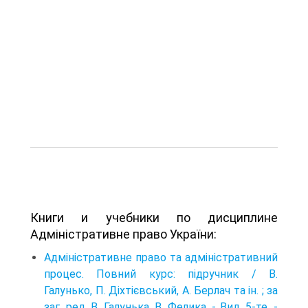
Книги и учебники по дисциплине
Адміністративне право України:
Адміністративне право та адміністративний
процес. Повний курс: підручник / В.
Галунько, П. Діхтієвський, А. Берлач та ін. ; за
заг. ред. В. Галунька, В. Фелика. - Вид. 5-те. -