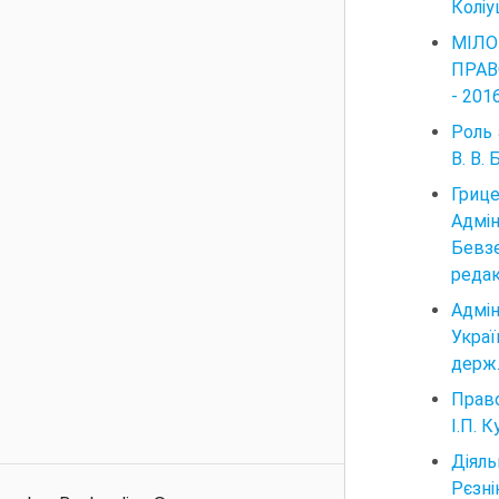
Коліу
МІЛ
ПРАВО
- 201
Роль 
В. В.
Грице
Адмін
Бевзе
редак
Адмін
Украї
держ.
Право
І.П. К
Діяль
Рєзні