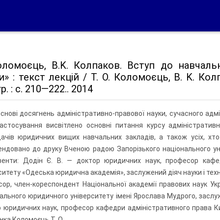
Коломоєць, В.K. Колпаков. Вступ до навчаль
и» : текст лекцій / T. О. Коломоєць, В. K. Кол
р. : c. 210—222.. 2014
основі досягнень адміністративно-правової науки, сучасного адм
астосування висвітлено основні питання курсу адміністративн
ачів юридичних вищих навчальних закладів, а також усіх, хто
ндовано до друку Вченою радою Запорізького національного уні
зенти: Додін Є. В. — доктор юридичних наук, професор кафе
ситету «Одеська юридична академія», заслужений діяч науки і техн
ор, член-кореспондент Національної академії правових наук Ук
ального юридичного університету імені Ярослава Мудрого, заслуже
 юридичних наук, професор кафедри адміністративного права Ки
ка Коломоєць T. О.