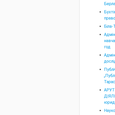
Берлач
Бухті
право
Біла-
Адмі
навчан
год
Адмін
дослі
Публі
„Публ
Тарас
АРУ
ДІЯЛ
юриди
Науко