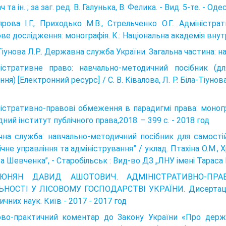
 та ін. ; за заг. ред. В. Галунька, В. Фелика. - Вид. 5-те. - Оде
ярова І.Г., Приходько М.В., Стрельченко О.Г.. Адміністра
ве дослідження: монографія. К.: Національна академія внутр
Тіунова Л.Р.. Державна служба України. Загальна частина: на
ністративне право: навчально-методичний посібник (д
ня) [Електронний ресурс] / С. В. Ківалова, Л. Р. Біла-Тіунова, 
істративно-правові обмеження в парадигмі права: моногра
дний інститут публічного права,2018. – 399 с. - 2018 год
чна служба: навчально-методичний посібник для самостій
ічне управління та адміністрування” / уклад. Птахіна О.M., Хр
а Шевченка”, - Старобільськ : Вид-во ДЗ „ЛНУ імені Тараса 
ТЮНЯН ДАВИД АШОТОВИЧ. АДМІНІСТРАТИВНО-ПРАВ
ЬНОСТІ У ЛІСОВОМУ ГОСПОДАРСТВІ УКРАЇНИ. Дисертація 
чних наук. Київ - 2017 - 2017 год
во-практичний коментар до Закону України «Про держав