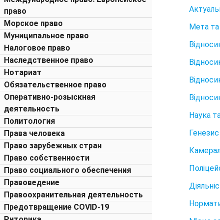
Актуаль
право
Морское право
Мета та
Муниципальное право
Відноси
Налоговое право
Наследственное право
Відносин
Нотариат
Відноси
Обязательственное право
Оперативно-розыскная
Відноси
деятельность
Наука т
Политология
Генезис 
Права человека
Право зарубежных стран
Камерал
Право собственности
Поліцей
Право социального обеспечения
Правоведение
Діяльні
Правоохранительная деятельность
Нормати
Предотвращение COVID-19
Риторика