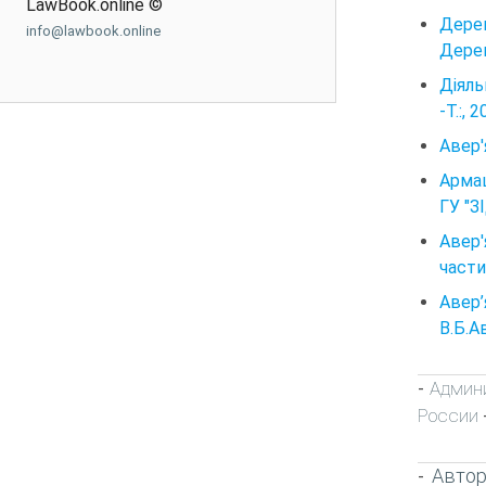
LawBook.online ©
Дерев
info@lawbook.online
Дерев
Діяль
-Т.:, 
Авер'
Армаш
ГУ "З
Авер'
частин
Авер’
В.Б.Ав
Админи
-
России
Автор
-