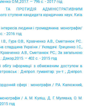
ленко О.М.,2017. — 796 с. - 2017 год
НЯ ТА ПРОТИДІЯ АДМІНІСТРАТИВНИМ
го ступеня кандидата юридичних наук. Київ
 інтересів людини і громадянина: монографія/
с. - 2016 год
І.В., Гура О.В., Кравченко А.В., Сметанюк Р.С..
 спадщина України / Укладачі: Гриценко І.С.,
., Кравченко А.В., Сметанюк Р.С.; За загальною
 Дакор,2015. – 402 с. - 2015 год
рі обігу інформації з обмеженим доступом в
петровськ : Дніпроп. гуманітар. ун-т ; Дніпроп.
р­донній сфері : монографія / Р.А. Калюжний,
 монографія / А. М. Куліш, Д. Г. Мулявка, О. М.
 2015 год