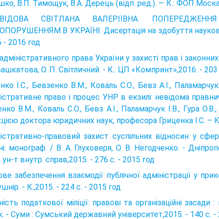
шко, В.П. Тимощук, В.А. Дерець (відп. ред.). — К.: ФОП Моска
ОВІДОВА СВІТЛАНА ВАЛЕРІЇВНА. ПОПЕРЕДЖЕН
ПОРУШЕННЯМ В УКРАЇНІ. Дисертація на здобуття науково
6 - 2016 год
адміністративного права України у захисті прав і законних
 Башкатова, О. П. Світличний. - К.: ЦП «Компринт»,2016. - 203 
нко І.С., Бевзенко В.М., Коваль С.О., Бевз А.І., Паламарчук 
істративне право і процес УНР в екзилі: невідома правнича
нко В.М., Коваль С.О., Бевз А.І., Паламарчук І.В., Гура О.В
цією доктора юридичних наук, професора Гриценка І.С. – К.:
істративно-правовий захист суспільних відносин у сфе
ні: монограф. / В. А. Глуховеря, О. В. Негодченко. - Дніпро
 ун-т внутр. справ,2015. - 276 с. - 2015 год
ве забезпечення взаємодії публічної адміністрації у прико
ушнір. - К.,2015. - 224 с. - 2015 год
ність податкової міліції: правові та організаційні засади :
к. - Суми : Сумський державний університет,2015. - 140 с. -