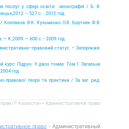
 послуг у сфері освіти : монографія / Б. В.
цьк,2012. – 527 с. - 2012 год
/ Колпаков В.К. Кузьменко О.В. Бортняк Ф.В.
 — К.,2009. — 600 с. - 2009 год
міністративно–правовий статус. – Запоріжжя:
урс: Підруч.: У двох томах: Том 1. Загальна
- 2004 год
о-правової теорії та практики / За заг. ред.
право Р. Казахстан
Административное право
-
истративное право
Административный
-