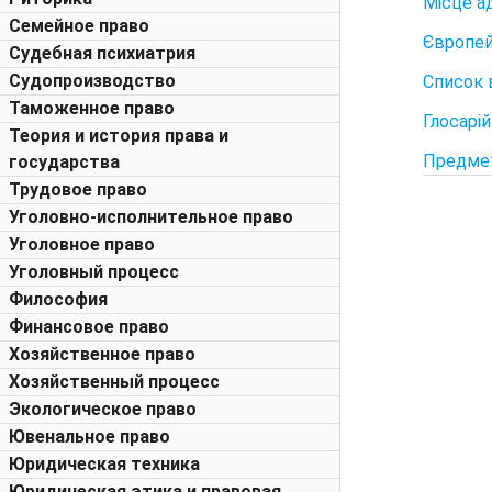
Місце а
Семейное право
Європей
Судебная психиатрия
Судопроизводство
Список 
Таможенное право
Глосарій
Теория и история права и
Предме
государства
Трудовое право
Уголовно-исполнительное право
Уголовное право
Уголовный процесс
Философия
Финансовое право
Хозяйственное право
Хозяйственный процесс
Экологическое право
Ювенальное право
Юридическая техника
Юридическая этика и правовая