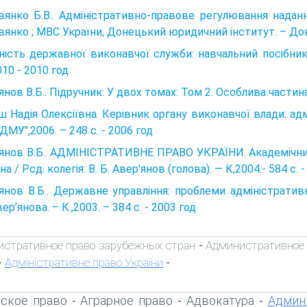
янко Б.В.. Адміністративно-правове регулювання надання
янко ; МВС України, Донецький юридичний інститут. – Доне
ність державної виконавчої служби: навчальний посібник
2010 - 2010 год
янов В.Б.. Підручник: У двох томах: Том 2. Особлива частина.
 Надія Олексіївна. Керівник органу виконавчої влади: ад
ІДМУ",2006. – 248 с. - 2006 год
янов B.Б.. АДМІНІСТРАТИВНЕ ПРАВО УКРАЇНИ. Академічний к
а / Рсд. колегія: В. Б. Авер'янов (голова). — К,2004.- 584 с. 
янов В.Б.. Державне управління: проблеми адміністративн
ер’янова. – К.,2003. – 384 с. - 2003 год
стративное право зарубежных стран
Административное 
-
Адміністративне право України
-
-
ское право
Аграрное право
Адвокатура
Админ
-
-
-