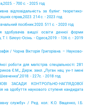
са,2025. - 700 с. - 2025 год
тивна відповідальність за булінг: теоретико-
ішніх справ,2023. 214 с. - 2023 год
вчальний посібник.2020. 511 с. - 2020 год
ля здобувачів вищої освіти денної форми
Т. І. Білоус-Осінь. - Одеса,2019. - 136 с. - 2019
фія / Чорна Вікторія Григорівна. – Науково-
ної роботи для магістрів спеціальності: 281
иков Є.M.,; Держ. закл. „Луган. нац. ун-т імені
Шевченка”,2018. - 227с. - 2018 год
ОВІ ЗАСАДИ КОНТРОЛЬНО-НАГЛЯДОВОЇ
на здобуття наукового ступеня кандидата
ну службу» / Ред. кол.: К.О. Ващенко, І.Б.