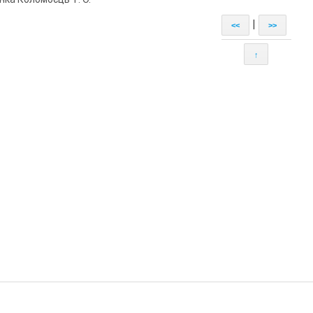
|
<<
>>
↑