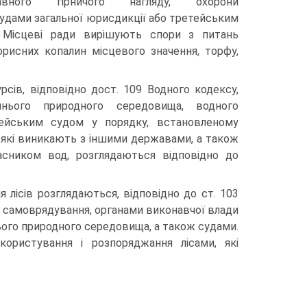
жавного гірничого нагляду, охорони
удами загальної юрисдикції або третейським
 Місцеві ради вирішують спори з питань
рисних копалин місцевого значення, торфу,
сів, відповідно дост. 109 Водного кодексу,
нього природного середовища, водного
тейським судом у порядку, встановленому
, які виникають з іншими державами, а також
сником вод, розглядаються відповідно до
 лісів роз­глядаються, відповідно до ст. 103
о самоврядування, органами виконавчої влади
ого природного середо­вища, а також судами.
ористування і розпоряджання лісами, які