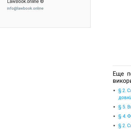
LawBook.online ©
info@lawbook.online
Еще п
викори
§ 2. 
довкі
§ 5. 
§ 4. 
§ 2. 