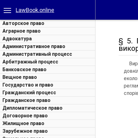
LawBook.online
Авторское право
Аграрное право
Адвокатура
§ 5.
Административное право
викор
Административный процесс
Арбитражный процесс
Вир
Банковское право
довкі
Вещное право
еколо
Государство и право
регла
Гражданский процесс
спорів
Гражданское право
Дипломатическое право
Договорное право
Жилищное право
Зарубежное право