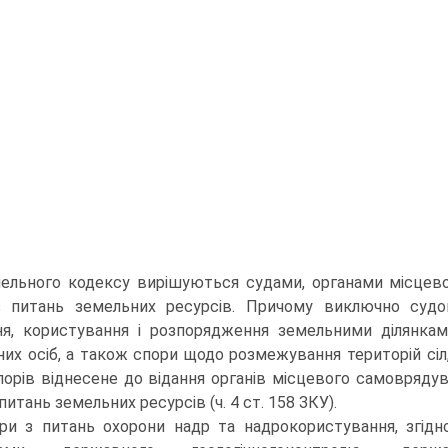
ельного кодексу вирішуються судами, органами місцев
з питань земельних ресурсів. Причому виключно суд
ня, користування і роз­порядження земельними ділянка
их осіб, а також спори щодо розмежування територій сіл, 
порів віднесене до відання органів міс­цевого самоврядува
питань земельних ресурсів (ч. 4 ст. 158 ЗКУ).
ри з питань охорони надр та надрокористування, згідн