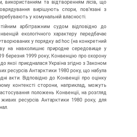
, використанням та відтворенням лісів, що
оврядування вирішують спори, пов'язані з
еребувають у комунальній власності.
стійним арбіт­ражним судом відповідно до
нвенцій екологічного характеру передбачає
 утворюваних у порядку ad hoc (на конкретний
ливу на навколишнє природне середовище у
19 березня 1999 року; Конвенцію про охорону
до якої приєдналася Україна згідно з Законом
их ресурсів Антарктики 1980 року, що набула
дні акти. Відповідно до Конвенції про оцінку
ому контексті сторони, наприклад, можуть
застосування положень Конвенції, на розгляд
 живих ресурсів Антарктики 1980 року, для
нал.