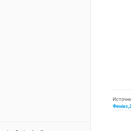
Источн
Фенікс,2