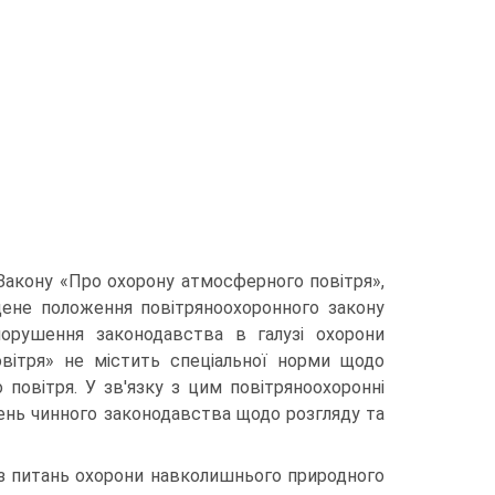
 Закону «Про охорону атмосферного повітря»,
дене положення повітряноохоронного закону
порушення законодавства в галузі охорони
вітря» не містить спеціальної норми щодо
повітря. У зв'язку з цим повітряноохоронні
ень чинного законодавства щодо роз­гляду та
 з питань охорони навколишнього природного