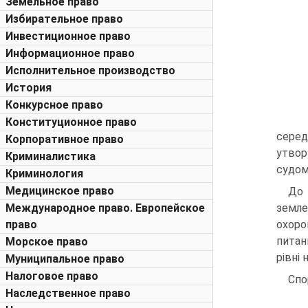
Земельное право
Избирательное право
Инвестиционное право
Информационное право
Исполнительное производство
История
Конкурсное право
Конституционное право
серед
Корпоративное право
утвор
Криминалистика
судом
Криминология
Медицинское право
До 
Международное право. Европейское
земле
право
охоро
пи­та
Морское право
рівні
Муниципальное право
Налоговое право
Спо
Наследственное право