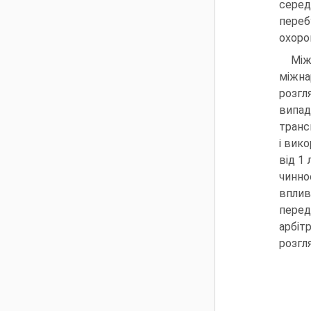
серед
переб
охоро
Між
міжна
розгл
випад
транс
і вик
від 1
чинно
впли­
перед
арбіт
розгл