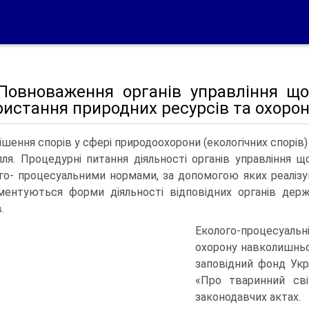
 Повноваження органів управління що
истання природних ресурсів та охорон
ішення спорів у сфері природоохорони (екологічних спорів)
лля. Процедурні питання діяльності органів управління 
го- процесуальними нормами, за допомогою яких реалізую
ментуються форми діяльності відповідних органів держа
.
Еколого-процесуальн
охорону навколишньо
заповідний фонд Укр
«Про тваринний сві
законодавчих актах.