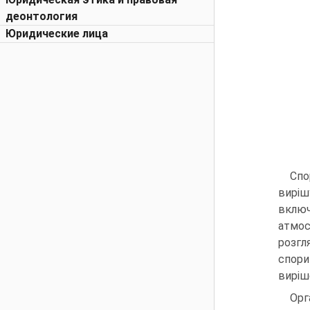
деонтология
Юридические лица
Спо
виріш
включ
атмос
розгл
спори
виріш
Орг