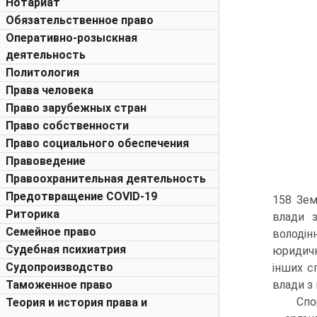
Нотариат
Обязательственное право
Оперативно-розыскная
деятельность
Политология
Права человека
Право зарубежных стран
Право собственности
Право социального обеспечения
Правоведение
Правоохранительная деятельность
Предотвращение COVID-19
158 Зем
Риторика
влади 
Семейное право
володін
Судебная психиатрия
юридичн
Судопроизводство
інших с
Таможенное право
влади з 
Спо
Теория и история права и