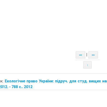
|
<<
>>
↑
ик:
Екологічне право України: підруч. для студ. вищих навч
012. - 788 с.. 2012