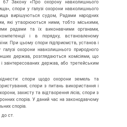
. 67 Закону «Про охорону навколишнього
ища», спори у галузі охорони навколишнього
ища вирішуються судом, Радами народних
ми, які утворюються ними, тобто міськими,
ими радами та їх виконавчими орга­нами,
компетенції і в порядку, встановленому
їни. При цьому спори підприємств, установ і
 у галузі охорони навколишнього природного
інших держав, розглядаються комісіями, що
 і заінтересованих держав, або третейським
віднести: спори щодо охорони земель та
ористування; спори з питань використання і
орони, захисту та відтворення лісів; спори з
ронних спорів. У даний час на законодавчому
ьних спорів.
до ст.