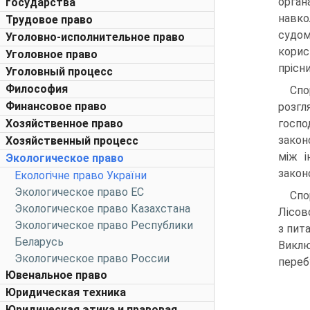
орга
государства
навко
Трудовое право
судо
Уголовно-исполнительное право
корис
Уголовное право
прісн
Уголовный процесс
Философия
Спо
Финансовое право
розг
Хозяйственное право
госпо
закон
Хозяйственный процесс
між і
Экологическое право
закон
Екологічне право України
Экологическое право ЕС
Спо
Экологическое право Казахстана
Лісов
Экологическое право Республики
з пит
Беларусь
Виклю
Экологическое право России
переб
Ювенальное право
Юридическая техника
Юридическая этика и правовая