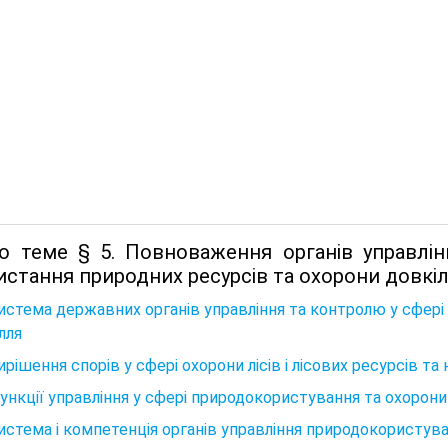
о теме § 5. Повноваження органів управлін
стання природних ресурсів та охорони довкіл
Система державних органів управління та контролю у сфер
лля
Вирішення спорів у сфері охорони лісів і лісових ресурсів 
Функції управління у сфері природокористування та охорони
Система і компетенція органів управління природокористув