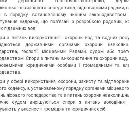
нами державного геологічногоконтролю, дер­
лишньогоприродного середовища, відповідними радами, с
м в порядку, встановленому чинним законодавством.
тування надрами, що пов'язані з розробкою родовищ ко
их підземних вод.
ри з питань використання і охорони вод та водних ресур
лядаються державними органами охорони навко­лиш
дарства, геології, місцевими Радами, судом або тре
одав­ством. Спори з питань використання та охорони вод
ноземними юридичними особами і громадянами та вла
одавства.
ри у сфері використання, охорони, захисту та відтворення
ого кодексу, в установленому порядку органами місцевог
ань лісового господарства та з питань охорони навколишнь
чно судом вирішуються спори з питань володіння, к
увають у власності громадян та юридичних осіб.