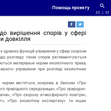
Помощь проекту
<<
↑
>>
до вирішення спорів у сфері
и довкілля
 є одніеюз функцій управління у сфері охорони
щодо розгляду таких спорів регламентуються
ться матеріальні норми екологічного права,
вного управління при розгляді екологічних
і норми містяться, зокрема, в Законах «Про
го природного середовища», «Про природно-
аїни», «Про охорону атмо­сферного повітря»,
т», «Про екологічну експертизу» та інших