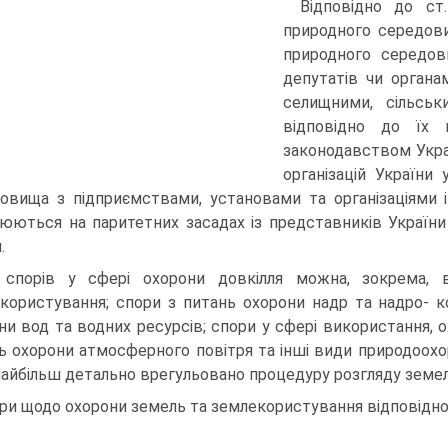
Відповідно до ст
природного се­редов
природного середов
депутатів чи органа
селищними, сільськ
відповідно до їх 
законодавством Укра
організацій України
овища з підприємствами, установа­ми та організаціями 
юються на паритетних засадах із представників України
.
спорів у сфері охорони довкілля можна, зокрема, 
користування; спори з питань охорони надр та надро- к
ни вод та водних ресурсів; спори у сфері використання, ох
нь охорони атмосферного повітря та інші види природоохо
 найбільш детально врегульовано процедуру розгляду земел
ри щодо охорони земель та землекористування відповідно 