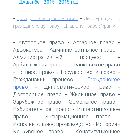
Душанбе - 2015 - 2015 год
Гражданское право России
Диссертации по
-
-
гражданскому праву
Цивільне право України
-
-
Авторское право
Аграрное право
-
-
-
Адвокатура
Административное право
-
-
Административный процесс
-
Арбитражный процесс
Банковское право
-
Вещное право
Государство и право
-
-
-
Гражданский процесс
Гражданское
-
право
Дипломатическое право
-
-
Договорное право
Жилищное право
-
-
Зарубежное право
Земельное право
-
-
Избирательное право
Инвестиционное
-
право
Информационное право
-
-
Исполнительное производство
История
-
-
Конкурсное право
Конституционное
-