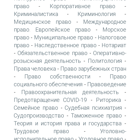
право
Корпоративное право
-
-
Криминалистика
Криминология
-
-
Медицинское право
Международное
-
право. Европейское право
Морское
-
право
Муниципальное право
Налоговое
-
-
право
Наследственное право
Нотариат
-
-
Обязательственное право
Оперативно-
-
-
розыскная деятельность
Политология
-
-
Права человека
Право зарубежных стран
-
Право собственности
Право
-
-
социального обеспечения
Правоведение
-
Правоохранительная деятельность
-
-
Предотвращение COVID-19
Риторика
-
-
Семейное право
Судебная психиатрия
-
-
Судопроизводство
Таможенное право
-
-
Теория и история права и государства
-
Трудовое право
Уголовно-
-
исполнительное право
Уголовное право
-
-