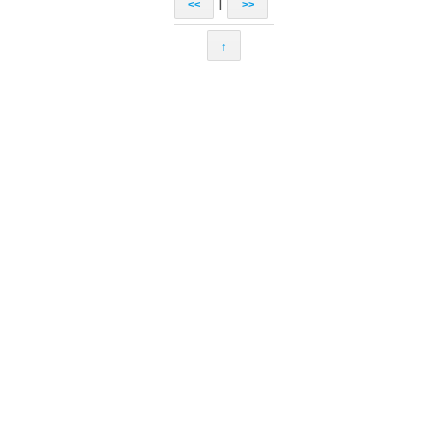
|
<<
>>
↑