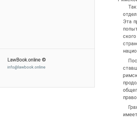
Так
отдел
Эта п
попыт
ского
стран
нацио
LawBook.online ©
Пос
info@lawbook.online
ставш
римск
продо
обще
право
Гра
имеет