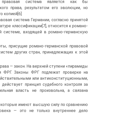
я правовая система является как бы
ого права, результатом его эволюции, но
о копией[6].
овая система Германии, согласно принятой
атуре классификации[7], относится к романо-
й системе, входящей в романо-германскую
ты, присущие романо-германской правовой
систем других стран, принадлежащих к этой
права — закон. На верхней ступени «пирамиды
ия ФРГ. Законы ФРГ подлежат проверке на
ействительными или антиконституционными,
е действует принцип судебного контроля за
ельная власть не произвольна, а связана
, которые имеют высшую силу по сравнению
ловека — это не только внутреннее дело