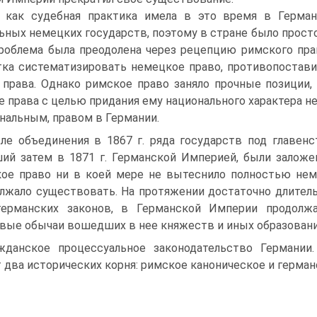
 как судебная практика имела в это время в Герман
ьных немецких государств, поэтому в стране было прост
роблема была преодолена через рецепцию римского прав
ка систематизировать немецкое право, противопостави
 права. Однако римское право заняло прочные позиции
е права с целью придания ему национального характера не 
нальным, правом в Германии.
ле объединения в 1867 г. ряда государств под главен
ий затем в 1871 г. Германской Империей, были залож
ое право ни в коей мере не вытеснило полностью нем
лжало существовать. На протяжении достаточно длител
германских законов, в Германской Империи продолж
вые обычаи вошедших в нее княжеств и иных образовани
жданское процессуальное законодательство Германи
 два исторических корня: римское каноническое и герман