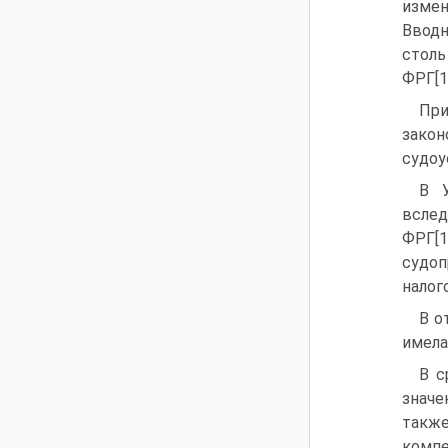
измен
Вводн
столь
ФРГ[1
При
закон
судоу
В У
вслед
ФРГ[
судо
налог
В о
имела
В с
значе
также
компе