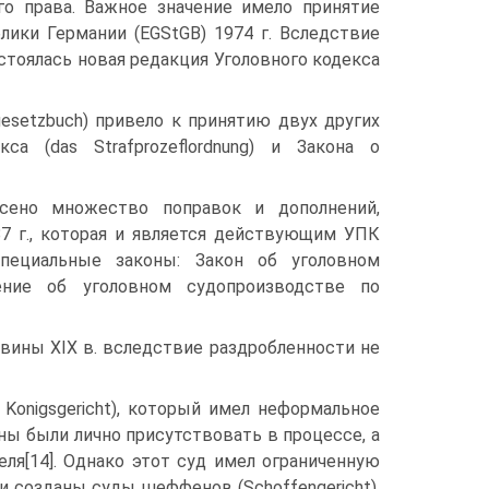
го права. Важное значение имело принятие
лики Германии (EGStGB) 1974 г. Вследствие
остоялась новая редакция Уголовного кодекса
gesetzbuch) привело к принятию двух других
са (das Strafprozeflordnung) и Закона о
сено множество поправок и дополнений,
7 г., которая и является действующим УПК
пециальные законы: Закон об уголовном
ение об уголовном судопроизводстве по
овины XIX в. вследствие раздробленности не
Konigsgericht), который имел неформальное
ны были лично присутствовать в процессе, а
ля[14]. Однако этот суд имел ограниченную
 созданы суды шеффенов (Schoffengericht),