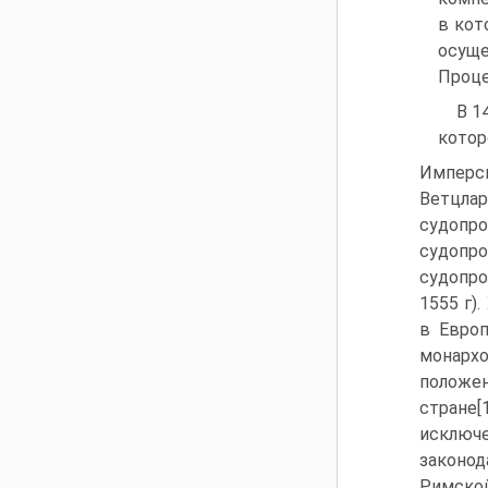
в кот
осуще
Проце
В 1
котор
Имперск
Ветцл
судоп
судопр
судопро
1555 г)
в Европ
монарх
положе
стране[
исключ
законод
Римской