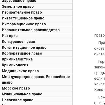
Зарубежное право
Земельное право
Избирательное право
Инвестиционное право
Информационное право
Исполнительное производство
право
История
Конкурсное право
Пра
Конституционное право
систе
Корпоративное право
систе
Криминалистика
Гер
Криминология
закон
Медицинское право
предм
Международное право. Европейское
если 
право
конст
Морское право
Конст
Муниципальное право
Важ
Налоговое право
с вн