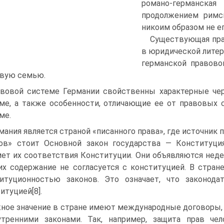
романо-германска
продолжением римск
никоим образом не ег
Существующая прав
в юридической литер
германской правово
вую семью.
вовой системе Германии свойственны характерные чер
ме, а также особенности, отличающие ее от правовых 
ме.
мания является страной «писанного права», где источник 
ов» стоит Основной закон государства — Конституц
ет их соответствия Конституции. Они объявляются нед
их содержание не согласуется с конституцией. В стран
итуционностью законов. Это означает, что законодат
итуцией[8].
ное значение в стране имеют международные договоры
утренними законами. Так, например, защита прав че