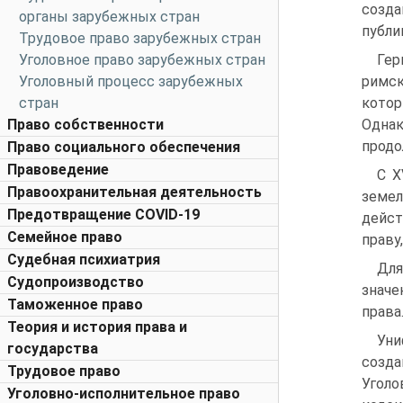
созда
органы зарубежных стран
публи
Трудовое право зарубежных стран
Уголовное право зарубежных стран
Гер
Уголовный процесс зарубежных
римск
стран
котор
Право собственности
Одна
продо
Право социального обеспечения
Правоведение
С X
Правоохранительная деятельность
земел
Предотвращение COVID-19
дейст
Семейное право
праву
Судебная психиатрия
Для
Судопроизводство
значе
Таможенное право
права
Теория и история права и
Уни
государства
созда
Трудовое право
Уголо
Уголовно-исполнительное право