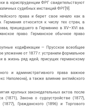
тики в юриспруденции ФРГ свидетельствуют
зличных судебных инстанций ФРГ[9].
пейского права и берет свое начало как в
. Германия относится к числу тех стран, в
рава, пришедшего в Германию в XV—XVI вв.
анское право. Германское обычное право
; крупные кодификации — Прусское всеобщее
ое уложение от 1877 г. устранили формальное
и в жизнь ряд идей, присущих германскому
енного и административного права важное
кс Наполеона), а также влияние английского
нятия крупных законодательных актов после
а (1871), Закона о судоустройстве (1877),
 (1877), Гражданского (1896) и Торгового