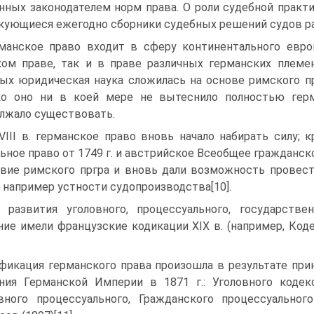
нных законодателем норм права. О роли судебной прак
кующиеся ежегодно сборники судебных решений судов ра
манское право входит в сферу континентального евро
ом праве, так и в праве различных германских племен
ых юридическая наука сложилась на основе римского п
ко оно ни в коей мере не вытеснило полностью герм
лжало существовать.
VIII в. германское право вновь начало набирать силу
ьное право от 1749 г. и австрийское Всеобщее гражданск
вие римского пргра и вновь дали возможность провест
, например устности судопроизводства[10].
 развития уголовного, процессуального, государств
ние имели французские кодикации XIX в. (например, Коде
.
фикация германского права произошла в результате при
ния Германской Империи в 1871 г.: Уголовного кодекс
вного процессуального, Гражданского процессуального