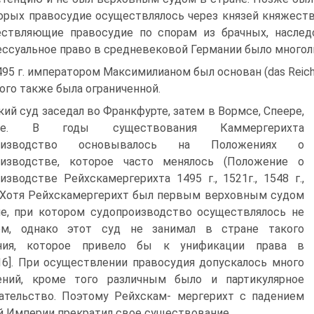
орых правосудие осуществлялось через князей княжеств
ствляющие правосудие по спорам из брачных, наслед
ссуальное право в средневековой Германии было многол
495 г. императором Максимилианом был основан (das Reic
ого также была ограниченной.
ий суд заседал во Франкфурте, затем в Вормсе, Спеере,
аре. В годы существования Каммергерихта
роизводство основывалось на Положениях о
оизводстве, которое часто менялось (Положение о
изводстве Рейхскамергерихта 1495 г., 1521г., 1548 г.,
. Хотя Рейхскамергерихт был первым верховным судом
е, при котором судопроизводство осуществлялось не
ом, однако этот суд не занимал в стране такого
ния, которое привело бы к унификации права в
16]. При осуществлении правосудия допускалось много
ений, кроме того различным было и партикулярное
ательство. Поэтому Рейхскам- мергерихт с падением
 Империи прекратил свое существование.