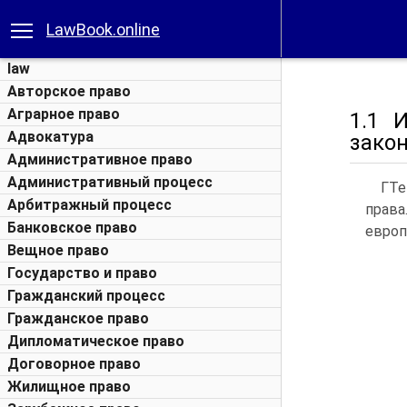
LawBook.online
law
Авторское право
Аграрное право
1.1 
Адвокатура
зако
Административное право
Административный процесс
ГТе
Арбитражный процесс
права
Банковское право
европ
Вещное право
Государство и право
Гражданский процесс
Гражданское право
Дипломатическое право
Договорное право
Жилищное право