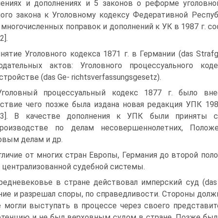
ениях и дополнениях и 5 законов о реформе уголовно
ого закона к Уголовному кодексу Федеративной Респуб
 многочисленных поправок и дополнений к УК в 1987 г. с
2].
нятие Уголовного кодекса 1871 г. в Германии (das Straf
одательных актов: Уголовного процессуального кодек
стройстве (das Ge- richtsverfassungsgesetz).
головный процессуальный кодекс 1877 г. было вне
ствие чего позже была издана новая редакция УПК 198
13]. В качестве дополнения к УПК были приняты с
производстве по делам несовершеннолетних, Полож
овым делам и др.
тличие от многих стран Европы, Германия до второй пол
 централизованной судебной системы.
редневековье в стране действовал имперский суд (das 
ние и разрешал споры, по справедливости. Стороны долж
 могли выступать в процессе через своего представите
тенцию и не был верховным судом в стране. Позже были