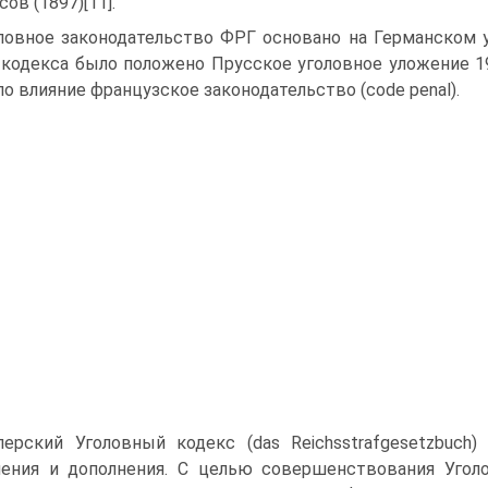
ов (1897)[11].
ловное законодательство ФРГ основано на Германском у
 кодекса было положено Прусское уголовное уложение 19
ло влияние французское законодательство (code penal).
ерский Уголовный кодекс (das Reichsstrafgesetzbuch)
ения и дополнения. С целью совершенствования Уголо