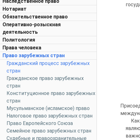
Наследственное право
госуд
Нотариат
Обязательственное право
Оперативно-розыскная
деятельность
Политология
Права человека
Право зарубежных стран
Гражданский процесс зарубежных
стран
Гражданское право зарубежных
стран
Конституционное право зарубежных
стран
Присоед
Мусульманское (исламское) право
междуна
Налоговое право зарубежных стран
Как
Право Европейского Союза
являю
Семейное право зарубежных стран
важно
Судебные и правоохранительные