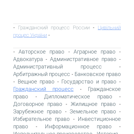
Гражданский процесс России
Цивільний
-
-
процес України
-
Авторское право
Аграрное право
-
-
-
Адвокатура
Административное право
-
-
Административный процесс
-
Арбитражный процесс
Банковское право
-
Вещное право
Государство и право
-
-
-
Гражданский процесс
Гражданское
-
право
Дипломатическое право
-
-
Договорное право
Жилищное право
-
-
Зарубежное право
Земельное право
-
-
Избирательное право
Инвестиционное
-
право
Информационное право
-
-
Исполнительное производство
История