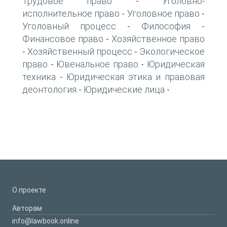
Трудовое право
Уголовно-
-
исполнительное право
Уголовное право
-
-
Уголовный процесс
Философия
-
-
Финансовое право
Хозяйственное право
-
Хозяйственный процесс
Экологическое
-
-
право
Ювенальное право
Юридическая
-
-
техника
Юридическая этика и правовая
-
деонтология
Юридические лица
-
-
О проекте
Авторам
info@lawbook.online