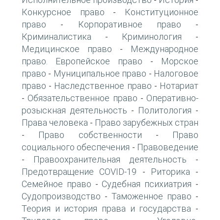
-
-
Конкурсное право
Конституционное
-
право
Корпоративное право
-
-
Криминалистика
Криминология
-
-
Медицинское право
Международное
-
право. Европейское право
Морское
-
право
Муниципальное право
Налоговое
-
-
право
Наследственное право
Нотариат
-
-
Обязательственное право
Оперативно-
-
-
розыскная деятельность
Политология
-
-
Права человека
Право зарубежных стран
-
Право собственности
Право
-
-
социального обеспечения
Правоведение
-
Правоохранительная деятельность
-
-
Предотвращение COVID-19
Риторика
-
-
Семейное право
Судебная психиатрия
-
-
Судопроизводство
Таможенное право
-
-
Теория и история права и государства
-