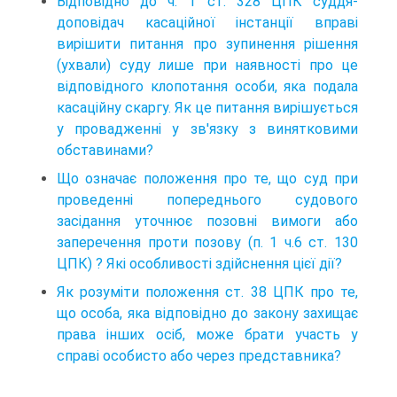
Відповідно до ч. 1 ст. 328 ЦПК суддя-
доповідач касаційної інстанції вправі
вирішити питання про зупинення рішення
(ухвали) суду лише при наявності про це
відповідного клопотання особи, яка подала
касаційну скаргу. Як це питання вирішується
у провадженні у зв'язку з винятковими
обставинами?
Що означає положення про те, що суд при
проведенні попереднього судового
засідання уточнює позовні вимоги або
заперечення проти позову (п. 1 ч.6 ст. 130
ЦПК) ? Які особливості здійснення цієї дії?
Як розуміти положення ст. 38 ЦПК про те,
що особа, яка відповідно до закону захищає
права інших осіб, може брати участь у
справі особисто або через представника?