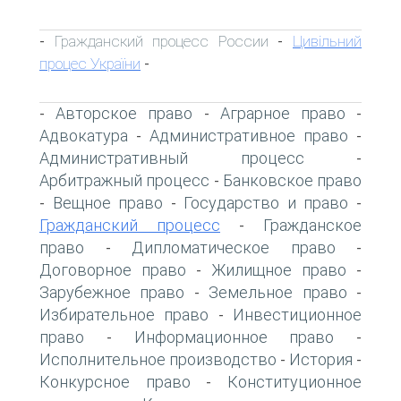
Гражданский процесс России
Цивільний
-
-
процес України
-
Авторское право
Аграрное право
-
-
-
Адвокатура
Административное право
-
-
Административный процесс
-
Арбитражный процесс
Банковское право
-
Вещное право
Государство и право
-
-
-
Гражданский процесс
Гражданское
-
право
Дипломатическое право
-
-
Договорное право
Жилищное право
-
-
Зарубежное право
Земельное право
-
-
Избирательное право
Инвестиционное
-
право
Информационное право
-
-
Исполнительное производство
История
-
-
Конкурсное право
Конституционное
-