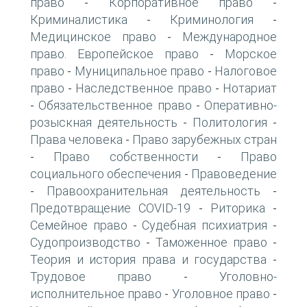
право
Корпоративное право
-
-
Криминалистика
Криминология
-
-
Медицинское право
Международное
-
право. Европейское право
Морское
-
право
Муниципальное право
Налоговое
-
-
право
Наследственное право
Нотариат
-
-
Обязательственное право
Оперативно-
-
-
розыскная деятельность
Политология
-
-
Права человека
Право зарубежных стран
-
Право собственности
Право
-
-
социального обеспечения
Правоведение
-
Правоохранительная деятельность
-
-
Предотвращение COVID-19
Риторика
-
-
Семейное право
Судебная психиатрия
-
-
Судопроизводство
Таможенное право
-
-
Теория и история права и государства
-
Трудовое право
Уголовно-
-
исполнительное право
Уголовное право
-
-