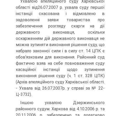
Ухвалою апеляційного суду Харківської
області від26.07.2007 р. ухвала суду першої
інстанції скасована і відмовлено в
задоволенні заяви товариства про
забезпечення розгляду скарги на дії
державного виконавця, оскільки
оскарженням дій державного виконавця не
можна зупиняти виконання рішення суду, що
набрало законної сили і в силу ст. 14 ЦПК є
обов'язковим для виконання. Районний суд
фактично взяв на себе повноваження суду
касаційної інстанції щодо зупинення
виконання рішення суду (ч. 1 ст. 328 ЦПК)
(Архів апеляційного суду Харківської області.
- Ухвала від 26.07.2007р. у справі за № 22-
Ц-3732).
Іншою ухвалою Дзержинського
районного судум. Харкова від 4.10.2006 р. та
20.11.2006 р. забезпечено та додатково