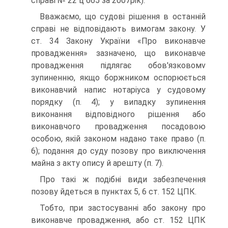
справі № 22 ц 665 за 2007рік).
Вважаємо, що судові рішення в останній
справі не відповідають вимогам закону. У
ст. 34 Закону України «Про виконавче
провадження» зазначено, що виконавче
провадження підлягає oбoв'язкoвoмv
зупиненню, якщо боржником оспорюється
виконавчий напис нотаріуса у судовому
порядку (п. 4); у випадку зупинення
виконання відповідного рішення або
виконавчого провадження посадовою
особою, якій законом надано таке право (п.
6); подання до суду позову про виключення
майна з акту опису й арешту (п. 7).
Про такі ж подібні види забезпечення
позову йдеться в пунктах 5, 6 ст. 152 ЦПК.
Тобто, при застосуванні або закону про
виконавче провадження, або ст. 152 ЦПК