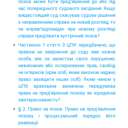
позов може бути пред'явлений до або під
час попереднього судового засідання. Якщо
вищестоящий суд скасував судове рішення
з направленням справи на новий розгляд, то
чи вправґвідповідач при новому розгляді
справи пред'явити зустрічний позов?
Частиною 1 статті З ЦПК передбачено, що
правом на звернення до суду має кожна
особа, але за захистом своїх порушених,
невизнаних або оспорюваних прав, свобод
чи інтересів (крім осіб, яким законом надано
право захищати інших осіб). Яким чином у
ЦПК врахована зазначена передумова
права на пред'явлення позову як юридична
заінтересованість?
§ 2. Право на позов. Право на пред'явлення
позову і процесуальний порядок його
реалізації