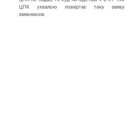
ЦПК ухвалою повертає таку заяву
заявникові.