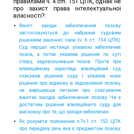
правилами ч. 4 cm. 151 ЦПК, однак не
про захист права інтелектуальної
власності?:
Вжиті заходи забезпечення позову
застосовуються до набрання судовим
рішенням законної сили (ч. 6 ст. 154 ЦПК).
Суд першої інстанції ухвалою забезпечив
позов, а потім ухвалив рішення по суті
спору, задовольнивши позов. Проте при
апеляційному перегляді апеляційний суд
скасував рішення суду і ухвалив нове
рішення про відмову в задоволенні позову,
не вирішивши питання про скасування
вжитих заходів забезпечення позову. Чи є
достатнім рішення апеляційного суду для
висновку про те, що заходи забезпечен
Як розуміти положення п.7ч.1 ст. 152 ЦПК
про передачу речі, яка є предметом позову,