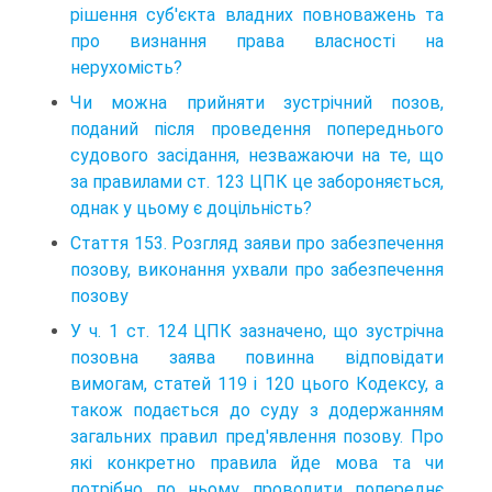
рішення суб'єкта владних повноважень та
про визнання права власності на
нерухомість?
Чи можна прийняти зустрічний позов,
поданий після проведення попереднього
судового засідання, незважаючи на те, що
за правилами ст. 123 ЦПК це забороняється,
однак у цьому є доцільність?
Стаття 153. Розгляд заяви про забезпечення
позову, виконання ухвали про забезпечення
позову
У ч. 1 ст. 124 ЦПК зазначено, що зустрічна
позовна заява повинна відповідати
вимогам, статей 119 і 120 цього Кодексу, а
також подається до суду з додержанням
загальних правил пред'явлення позову. Про
які конкретно правила йде мова та чи
потрібно по ньому проводити попереднє