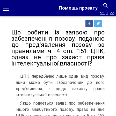
Помощь проекту
<<
↑
>>
Що робити із заявою про
забезпечення позову, поданою
до пред'явлення позову за
правилами ч. 4 cm. 151 ЦПК,
однак не про захист права
інтелектуальної власності?
ЦПК передбачає лише один вид позову,
який може бути забезпечений до його
пред'явлення, - щодо захисту права
інтелектуальної власності.
Якщо подається заява про забезпечення
іншого майбутнього позову, право на яке
ЦПК не надає, то суд на підставі ч. 8 ст. 153