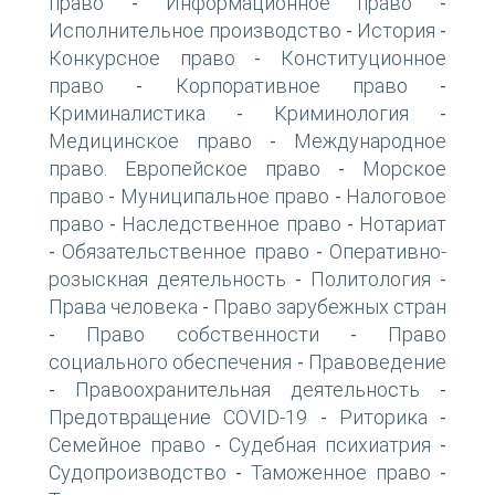
право
Информационное право
-
-
Исполнительное производство
История
-
-
Конкурсное право
Конституционное
-
право
Корпоративное право
-
-
Криминалистика
Криминология
-
-
Медицинское право
Международное
-
право. Европейское право
Морское
-
право
Муниципальное право
Налоговое
-
-
право
Наследственное право
Нотариат
-
-
Обязательственное право
Оперативно-
-
-
розыскная деятельность
Политология
-
-
Права человека
Право зарубежных стран
-
Право собственности
Право
-
-
социального обеспечения
Правоведение
-
Правоохранительная деятельность
-
-
Предотвращение COVID-19
Риторика
-
-
Семейное право
Судебная психиатрия
-
-
Судопроизводство
Таможенное право
-
-