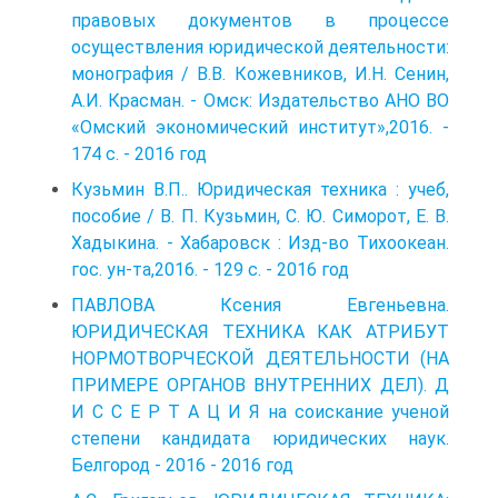
правовых документов в процессе
осуществления юридической деятельности:
монография / В.В. Кожевников, И.Н. Сенин,
А.И. Красман. - Омск: Издательство АНО ВО
«Омский экономический институт»,2016. -
174 с. - 2016 год
Кузьмин В.П.. Юридическая техника : учеб,
пособие / В. П. Кузьмин, С. Ю. Симорот, E. В.
Хадыкина. - Хабаровск : Изд-во Тихоокеан.
гос. ун-та,2016. - 129 с. - 2016 год
ПАВЛОВА Ксения Евгеньевна.
ЮРИДИЧЕСКАЯ ТЕХНИКА КАК АТРИБУТ
НОРМОТВОРЧЕСКОЙ ДЕЯТЕЛЬНОСТИ (НА
ПРИМЕРЕ ОРГАНОВ ВНУТРЕННИХ ДЕЛ). Д
И С С Е Р Т А Ц И Я на соискание ученой
степени кандидата юридических наук.
Белгород - 2016 - 2016 год