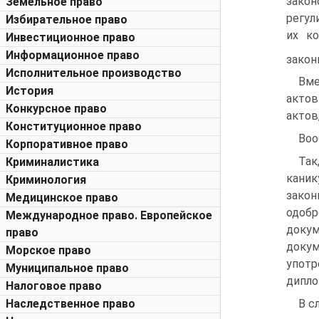
зако
Земельное право
регул
Избирательное право
их ко
Инвестиционное право
Информационное право
зако
Исполнительное производство
Вме
История
актов
Конкурсное право
актов
Конституционное право
Воо
Корпоративное право
Та
Криминалистика
каник
Криминология
закон
Медицинское право
одобр
Международное право. Европейское
докум
право
докум
Морское право
употр
Муниципальное право
дипло
Налоговое право
Наследственное право
В с