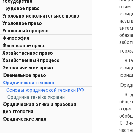
государства
этим
Трудовое право
юриди
Уголовно-исполнительное право
назыв
Уголовное право
актам
Уголовный процесс
обяза
Философия
забот
Финансовое право
торже
Хозяйственное право
Хозяйственный процесс
В Р
юрид
Экологическое право
юриди
Ювенальное право
Юридическая техника
Юриди
Основы юридической техники РФ
В д
Юридична техніка України
общет
Юридическая этика и правовая
отдел
деонтология
обобщ
Юридические лица
Г. В
част