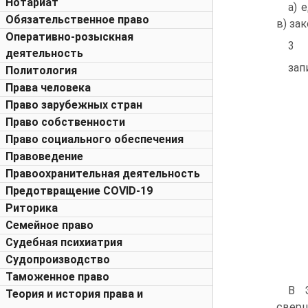
Нотариат
а) 
Обязательственное право
в) за
Оперативно-розыскная
3
деятельность
зап
Политология
Права человека
Право зарубежных стран
Право собственности
Право социального обеспечения
Правоведение
Правоохранительная деятельность
Предотвращение COVID-19
Риторика
Семейное право
Судебная психиатрия
Судопроизводство
Таможенное право
В Э
Теория и история права и
сверш