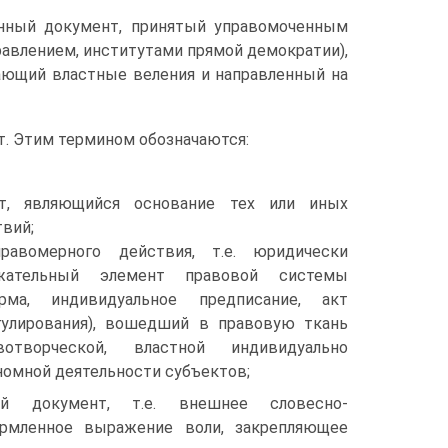
енный документ, принятый управомоченным
авлением, институтами прямой демократии),
ающий властные веления и направленный на
т. Этим термином обозначаются:
т, являющийся основание тех или иных
вий;
равомерного действия, т.е. юридически
жательный элемент правовой системы
рма, индивидуальное предписание, акт
гулирования), вошедший в правовую ткань
вотворческой, властной индивидуально
номной деятельности субъектов;
ий документ, т.е. внешнее словесно-
ормленное выражение воли, закрепляющее