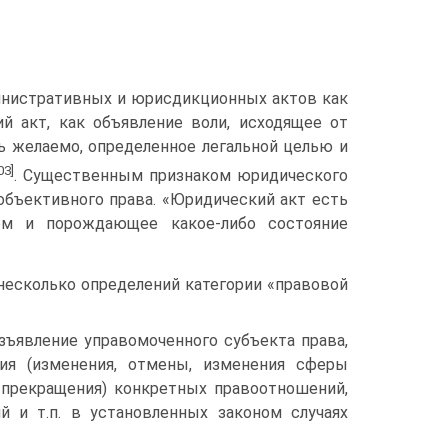
инистративных и юрисдикционных актов как
й акт, как объявление воли, исходящее от
ь желаемо, определенное легальной целью и
03]
. Существенным признаком юридического
объективного права. «Юридический акт есть
ом и порождающее какое-либо состояние
несколько определений категории «правовой
изъявление управомоченного субъекта права,
ия (изменения, отмены, изменения сферы
, прекращения) конкретных правоотношений,
й и т.п. в установленных законом случаях