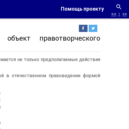
Помощь проекту
<<
↑
>>
объект правотворческого
имается не только предполагаемые действия
ой в отечественном правоведении формой
е
х
и
а