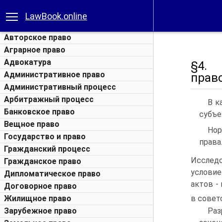
LawBook.online
Авторское право
Аграрное право
Адвокатура
§4. 
Административное право
прав
Административный процесс
Арбитражный процесс
В к
Банковское право
субъе
Вещное право
Нор
Государство и право
права
Гражданский процесс
Исследо
Гражданское право
услови
Дипломатическое право
актов -
Договорное право
Жилищное право
в совет
Ра
Зарубежное право