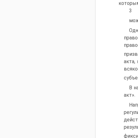
которым
3
мож
Одн
право
право
призв
акта,
всяк
субъе
В н
акт».
Нап
регу
дейст
резул
фикси