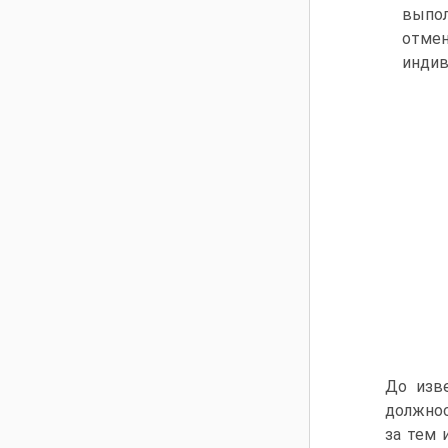
выпол
отмен
индив
До изве
должнос
за тем 