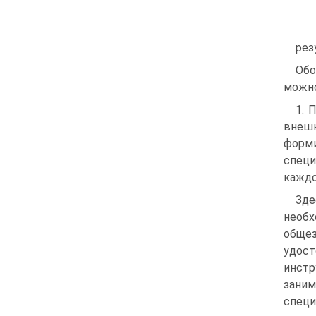
рез
Обо
можно
1. 
внешн
форми
специ
каждо
Зде
необ
обще
удост
инстр
зани
специ