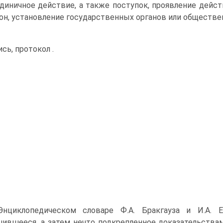
единичное действие, а также поступок, проявление дейст
кон, установление государственных органов или обществе
ись, протокол .
нциклопедическом словаре Ф.А. Бракгауза и И.А.
ившееся, а затем нечто подкрепленное доказательства