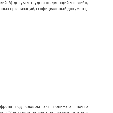
вий; б) документ, удостоверяющий что-либо;
нных организаций; г) официальный документ,
 Ефрона под словом акт понимают нечто
ми. «Объективно принято подразумевать под