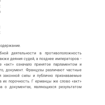
я
к
и
х
х
содержание.
ной деятельности в противоположность
акже деяния судей, а позднее императоров -
е «акт» означало принятое парламентом и
го, документ. Французы различают частные
я законной силы и публично признаваемые
а их порочность. Г ерманцы же слово «акт»
ла о документах, являющихся результатом