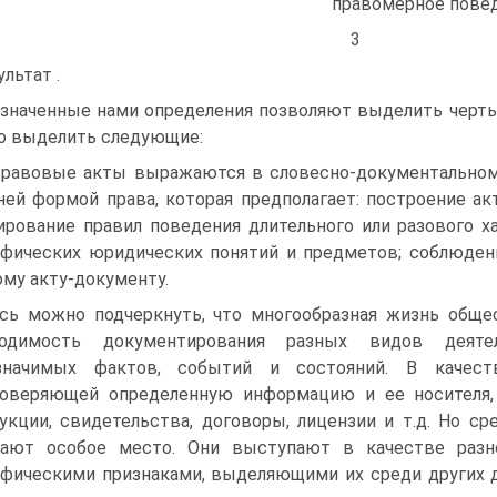
правомерное повед
3
ультат .
значенные нами определения позволяют выделить черты
 выделить следующие:
Правовые акты выражаются в словесно-документальном
ей формой права, которая предполагает: построение ак
рование правил поведения длительного или разового х
фических юридических понятий и предметов; соблюден
му акту-документу.
сь можно подчеркнуть, что многообразная жизнь обще
ходимость документирования разных видов деяте
значимых фактов, событий и состояний. В качес
оверяющей определенную информацию и ее носителя, 
укции, свидетельства, договоры, лицензии и т.д. Но 
мают особое место. Они выступают в качестве разно
фическими признаками, выделяющими их среди других д