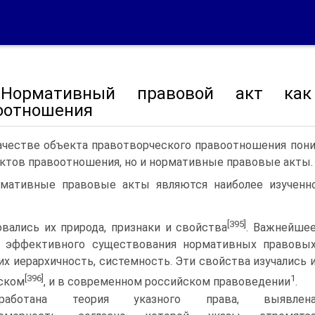
Нормативный правовой акт как 
оотношения
ачестве объекта правотворческого правоотношения пон
ктов правоотношения, но и нормативные правовые акты.
мативные правовые акты являются наиболее изученн
.
[395]
вались их природа, признаки и свойства
. Важнейше
е эффективного существования нормативных правовы
 их иерархичность, системность. Эти свойства изучались 
[396]
1
ском
, и в современном российском правоведении
.
зработана теория указного права, выявлен