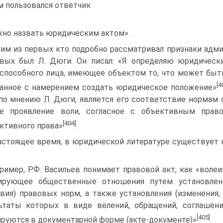
 пользовался ответчик
но назвать юридическим актом» .
им из первых кто подробно рассматривал признаки адм
вых был Л. Дюги. Он писал: «Я определяю юридически
способного лица, имеющее объектом то, что может быт
[4
анное с намерением создать юридическое положение»
 по мнению Л. Дюги, является его соответствие нормам 
ое проявление воли, согласное с объективным прав
[404]
ктивного права»
.
астоящее время, в юридической литературе существует 
ример, Р.Ф. Васильев понимает правовой акт, как «воле
лирующее общественные отношения путем установлен
вия) правовых норм, а также установления (изменения
ьтаты которых в виде велений, обращений, соглашени
[405]
руются в документарной форме (акте-документе)»
.