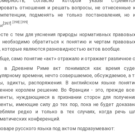
номерность, согласно которой указы стремятс
ировать отношения и решать вопросы, не отнесенные 
мпетенции, подменять не только постановления, но 
[398]
[399]
[397]
.
ны
сте с тем для уяснения природы нормативных правовы
 необходимо обратиться к понятию и чертам правовы
, которые являются разновидностью актов вообще.
бще, само понятие «акт» отражало и отражает различное 
к, в Древнем Риме акт понимался как время судеб
улярному времени, нечто совершаемое, обсуждаемое, а т
ы, эдикты, распоряжения. В английском языке поняти
енное королем решение. Во Франции - это, прежде все
енты, нуждающиеся в признании сторон для получени
енты, имеющие силу до тех пор, пока не будет доказан
ебляли редко и только в тех случаях, когда речь ш
матических конференций.
ловаре русского языка под актом подразумевают: