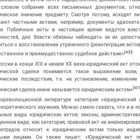
 словом собрание всех письменных документов, от
ческое значение предмету. Смотря потому, исходят ли
ают частными актами, например, документы адвоката
и. Публичные акты в настоящее время ведутся влас
нностей, дел. Власти обязаны наблюдать за их целост
иться о восстановлении утраченного (реинтеграция акто
[400]
ственное и преимущественно судебное действие»
.
оссии в конце XIX и начале XX века юридический акт от
ической сделки понимается такое выражение воли, 
ческие последствия, т.е. на установление, изменени
[401
ческая сделка иначе называется юридическим актом»
ореволюционной литературе категория «юридический 
еоретического изучения. Можно смело сказать, что и в 
ьные виды юридических актов: законы, административ
енном виде, как категория, правовой акт не анализировалс
иноградов относит к юридическим актам только инд
ными лицами. Он также пишет: «Юридический акт по