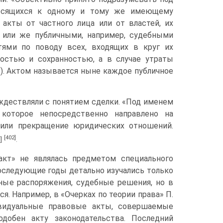
носящихся к одному и тому же имеющему
 акты от частного лица или от властей, их
 или же публичными, например, судебными
тями по поводу всех, входящих в круг их
ностью и сохранностью, а в случае утраты
в). Актом называется ныне каждое публичное
ождествляли с понятием сделки. «Под именем
которое непосредственно направлено на
е или прекращение юридических отношений.
[402]
]
.
акт» не являлась предметом специального
последующие годы детально изучались только
ные распоряжения, судебные решения, но в
я. Например, в «Очерках по теории права» П.
ивидуальные правовые акты, совершаемые
добен акту законодательства. Последний