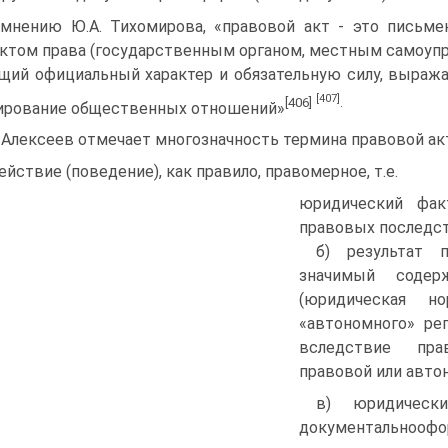
мнению Ю.А. Тихомирова, «правовой акт - это письм
ктом права (государственным органом, местным самоупр
ий официальный характер и обязательную силу, выраж
[407]
[406]
.
ирование общественных отношений»
. Алексеев отмечает многозначность термина правовой ак
действие (поведение), как правило, правомерное, т.е.
юридический фак
правовых последст
б) результат п
значимый содер
(юридическая но
«автономного» ре
вследствие пра
правовой или авто
в) юридическ
документальнооф