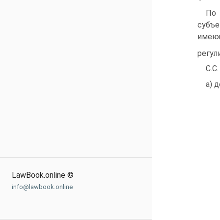
По 
субъе
имеющ
регул
С.С
а) 
LawBook.online ©
info@lawbook.online