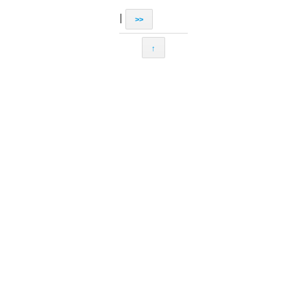
|
>>
↑