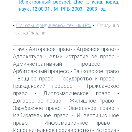
[Электронный ресурс]: Дис. ... канд. юрид.
наук : 12.00.01 .-М.: РГБ, 2003 - 2003 год
Основы юридической техники РФ
Юридична
-
-
техніка України
-
law
Авторское право
Аграрное право
-
-
-
-
Адвокатура
Административное право
-
-
Административный процесс
-
Арбитражный процесс
Банковское право
-
Вещное право
Государство и право
-
-
-
Гражданский процесс
Гражданское
-
право
Дипломатическое право
-
-
Договорное право
Жилищное право
-
-
Зарубежное право
Земельное право
-
-
Избирательное право
Инвестиционное
-
право
Информационное право
-
-
Исполнительное производство
История
-
-