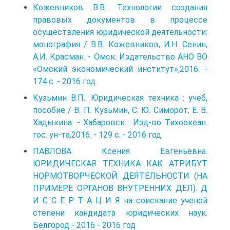
Кожевников В.В.. Технологии создания
правовых документов в процессе
осуществления юридической деятельности:
монография / В.В. Кожевников, И.Н. Сенин,
А.И. Красман. - Омск: Издательство АНО ВО
«Омский экономический институт»,2016. -
174 с. - 2016 год
Кузьмин В.П.. Юридическая техника : учеб,
пособие / В. П. Кузьмин, С. Ю. Симорот, E. В.
Хадыкина. - Хабаровск : Изд-во Тихоокеан.
гос. ун-та,2016. - 129 с. - 2016 год
ПАВЛОВА Ксения Евгеньевна.
ЮРИДИЧЕСКАЯ ТЕХНИКА КАК АТРИБУТ
НОРМОТВОРЧЕСКОЙ ДЕЯТЕЛЬНОСТИ (НА
ПРИМЕРЕ ОРГАНОВ ВНУТРЕННИХ ДЕЛ). Д
И С С Е Р Т А Ц И Я на соискание ученой
степени кандидата юридических наук.
Белгород - 2016 - 2016 год