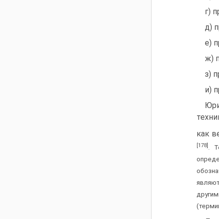
г) 
д) 
е) 
ж) 
з) 
и) 
Юри
техни
как в
[178]
. 
опреде
обозна
являют
другим
(терми