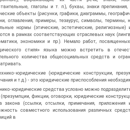
твительные, глаголы и т. п.), буквы, знаки препинания
ческие объекты (рисунки, графики, диаграммы, географич
ни, оглавления, примеры, тезаурус, символы, термины, 
льные нормы (этические, эстетические, религиозные)
ются в рамках соответствующих отраслевых наук (лингви
матики, экономики и пр.). Немало работ, посвященны
дического стиля» языка можно встретить в отечес
ительного количества общесоциальных средств и огр
атривать.
ехнико-юридические (юридические конструкции, презум
чания и т.д.) - это юридические приспособления необходи
нико-юридические средства условно можно подразделить
 (презумпции, фикции, оговорки, юридические конструкц
а закона (ссылки, отсылки, примечания, приложения и
жность совместного использования различных средст
иций в