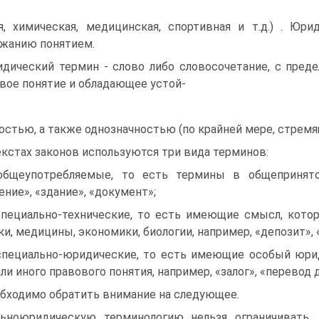
я, химическая, медицинская, спортивная и т.д.) . Юр
жанию понятием.
дический термин - слово либо словосочетание, с пре
вое понятие и обладающее устой-
остью, а также однозначностью (по крайней мере, стремящ
екстах законов используются три вида терминов:
общеупотребляемые, то есть термины в общепринят
ение», «здание», «документ»;
специально-технические, то есть имеющие смысл, кото
ки, медицины, экономики, биологии, например, «депозит»
специально-юридические, то есть имеющие особый юр
или иного правового понятия, например, «залог», «перевод д
бходимо обратить внимание на следующее.
льноюридическую терминологию нельзя ограничивать