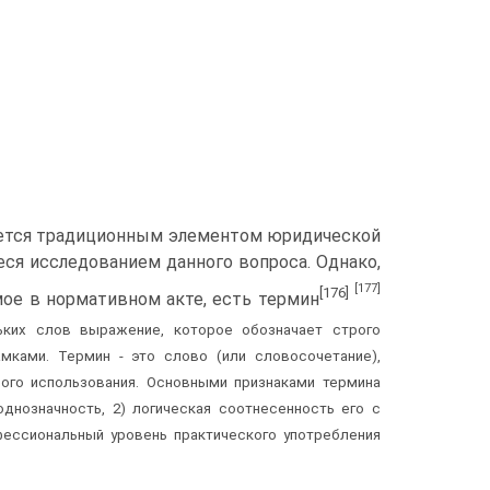
яется традиционным элементом юридической
еся исследованием данного вопроса. Однако,
[177]
[176]
емое в нормативном акте, есть термин
ких слов выражение, которое обозначает строго
мками. Термин - это слово (или словосочетание),
го использования. Основными признаками термина
днозначность, 2) логическая соотнесенность его с
фессиональный уровень практического употребления