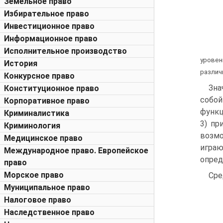
Земельное право
Избирательное право
Инвестиционное право
Информационное право
Исполнительное производство
уровен
История
различ
Конкурсное право
Зна
Конституционное право
собой
Корпоративное право
функц
Криминалистика
3) пр
Криминология
возмо
Медицинское право
игра
Международное право. Европейское
опред
право
Морское право
Сре
Муниципальное право
Налоговое право
Наследственное право