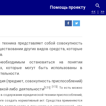
Помощь проекту
<<
↑
>>
 техника представляет собой совокупность
ществовании других видов средств, которые
в.
 необходимым остановиться на понятии
х, которые могут быть использованы в
тельности.
удия (предмет, совокупность приспособлений)
[172]
[171]
. То есть можно
акой-либо деятельности
 в содержании юридической техники приспособлений,
оге создать нормативный акт. Средства применяются