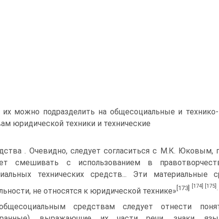
 их можно подразделить на общесоциальные и технико
ам юридической техники и технические
дства . Очевидно, следует согласиться с М.К. Юковым, 
ует смешивать с использованием в правотворчеств
риальных технических средств... Эти материальные 
[174]
[175]
[173]
.
льности, не относятся к юридической технике»
общесоциальным средствам следует отнести понят
транные), выражающие их части речи, знаки, язык