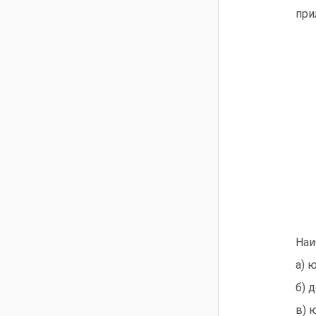
при
Наи
а) 
б) 
в) 