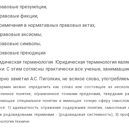
правовые презумпции;
правовые фикции;
примечания в нормативных правовых актах;
правовые аксиомы;
правовые символы;
правовые преюдиции.
дическая терминология. Юридическая терминология явл
ки. С этим согласны практически все ученые, занимавши
ерно заметил А.С. Пиголкин, не всякое слово, употребля
Термин можно определить как слово или состоящее из несколь
ленное понятие, ограниченное точными пределами, твердыми ра
чающее специальное понятие и имеющее точную сферу смыслово
ся: 1) адекватность отражения содержания понятия, смысловая о
и родовидовыми терминами - (родовидовая системность), 3) про
нология техниче-