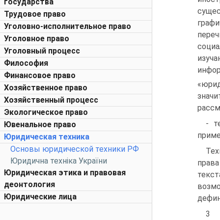
государства
сущес
Трудовое право
графи
Уголовно-исполнительное право
переч
Уголовное право
социа
Уголовный процесс
изуча
Философия
инфор
Финансовое право
«юри
Хозяйственное право
знач
Хозяйственный процесс
рассм
Экологическое право
- т
Ювенальное право
приме
Юридическая техника
Основы юридической техники РФ
Тех
Юридична техніка України
права
Юридическая этика и правовая
текст
деонтология
возмо
Юридические лица
дефин
3