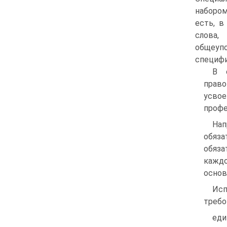
наборо
есть, в
слова,
общеуп
специфи
В 
право
усвое
профе
Нап
обяз
обяза
каждо
основ
Исп
требо
еди