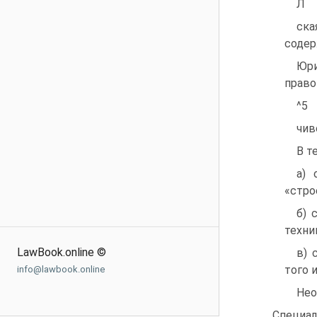
Л
ска
содер
Юри
право
^5
чив
В т
а) 
«стро
б) 
техни
LawBook.online ©
в) 
того 
info@lawbook.online
Нео
Специа