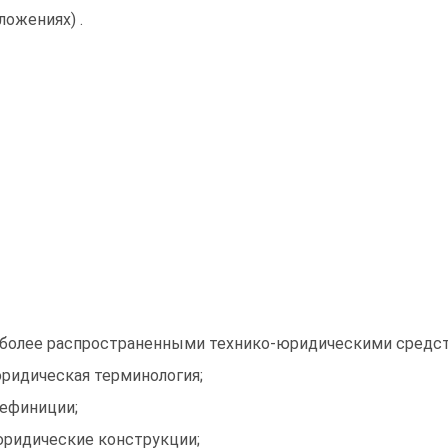
ложениях) .
более распространенными технико-юридическими средст
юридическая терминология;
дефиниции;
юридические конструкции;