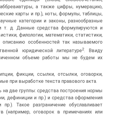
, аббревиатуры, а также цифры, нумерацию,
еские карты и пр.), ноты, формулы, таблицы,
научные категории и законы, разнообразные
 и т. д. Данные средства формулируются и
стики, филологии, математики, статистики,
х описанию особенностей так называемого
2
твенной юридической литературе
. Ввиду
аниченном объеме работы мы не будем их
пции, фикции, ссылки, отсылки, оговорки,
мые при выработке текста правового акта.
 на две группы: средства построения нормы
ии, дефиниции и пр.) и средства оформления
 пр.). Такое разграничение обуславливает
в (например, оговорок в примечаниях или