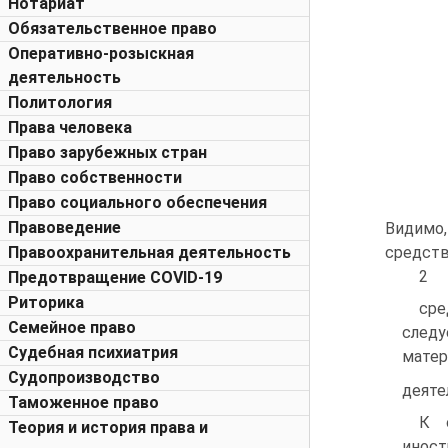
Нотариат
Обязательственное право
Оперативно-розыскная
деятельность
Политология
Права человека
Право зарубежных стран
Право собственности
Право социального обеспечения
Правоведение
Видимо,
средств
Правоохранительная деятельность
2
Предотвращение COVID-19
Риторика
сре
Семейное право
след
Судебная психиатрия
мате
Судопроизводство
деяте
Таможенное право
К 
Теория и история права и
инос