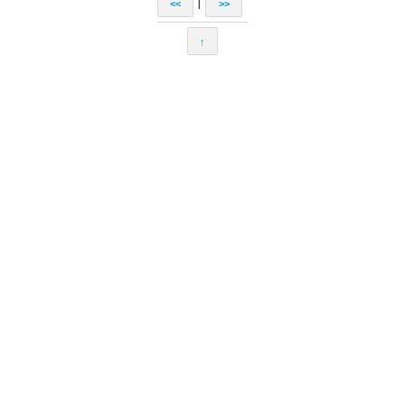
|
<<
>>
↑