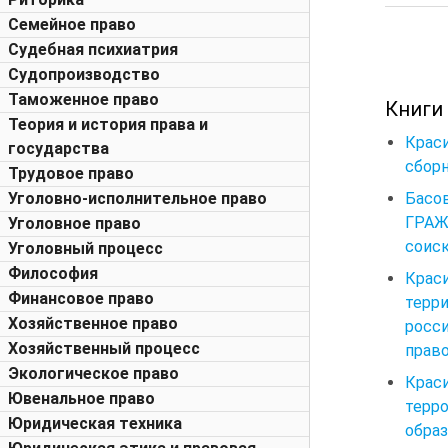
Семейное право
Судебная психиатрия
Судопроизводство
Таможенное право
Книги
Теория и история права и
Крас
государства
сборн
Трудовое право
Басо
Уголовно-исполнительное право
ГРАЖ
Уголовное право
соиск
Уголовный процесс
Философия
Крас
Финансовое право
терр
Хозяйственное право
росс
Хозяйственный процесс
право
Экологическое право
Крас
Ювенальное право
терр
Юридическая техника
образ