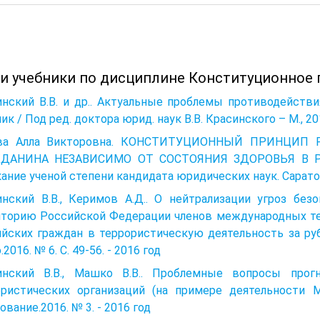
 и учебники по дисциплине Конституционное 
инский В.В. и др.. Актуальные проблемы противодейств
ик / Под ред. доктора юрид. наук В.В. Красинского – М., 201
ва Алла Викторовна. КОНСТИТУЦИОННЫЙ ПРИНЦИП
ДАНИНА НЕЗАВИСИМО ОТ СОСТОЯНИЯ ЗДОРОВЬЯ В Р
ание ученой степени кандидата юридических наук. Саратов
инский В.В., Керимов А.Д.. О нейтрализации угроз без
иторию Российской Федерации членов международных те
ийских граждан в террористическую деятельность за ру
.2016. № 6. С. 49-56. - 2016 год
инский В.В., Машко В.В.. Проблемные вопросы прог
ористических организаций (на примере деятельности 
ование.2016. № 3. - 2016 год