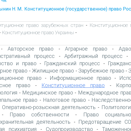
нин Н. М.. Конституционное (государственное) право Рос
итуционное право зарубежных стран
Конституционное 
-
Конституционное право Украины
-
-
Авторское право
Аграрное право
Адво
-
-
-
стративный процесс
Арбитражный процесс
-
рство и право
Гражданский процесс
Граждан
-
-
рное право
Жилищное право
Зарубежное право
-
-
-
иционное право
Информационное право
Исп
-
-
сное право
Конституционное право
Корп
-
-
ология
Медицинское право
Международное прав
-
-
пальное право
Налоговое право
Наследственно
-
-
Оперативно-розыскная деятельность
Политологи
-
-
Право собственности
Право социально
-
-
хранительная деятельность
Предотвращение CO
-
ая психиатрия
Судопроизводство
Таможенно
-
-