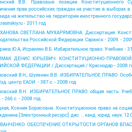
инский В.В.. Правовые позиции Конституционного 
ичения прав российских граждан на участие в выборах в
вида на жительство на территории иностранного государст
asinskiy.ru - 2011 год
ХАНОВА СВЕТЛАНА МУХАРЯМОВНА. Диссертация. Консти
одательства Российской Федерации. Саранск - 2009. - 200
иев Ю.А, Исраелян В.Б. Избирательное право. Учебник - 31
МАК ДЕНИС ЮРЬЕВИЧ. КОНСТИТУЦИОННО-ПРАВОВОЙ
ИЙСКОЙ ФЕДЕРАЦИИ / Диссертация / Краснодар - 2008 г
овский В.Н., Шуленин В.В.. ИЗБИРАТЕЛЬНОЕ ПРАВО: Особ
 Изд. центр ЕАОИ. - 387 с. - 2008 год
овский В.Н.. ИЗБИРАТЕЛЬНОЕ ПРАВО: общая часть: Учебн
 - 266 с. - 2008 год
кая, Ксения Борисовна.. Конституционное право на соци
жданина [Электронный ресурс]: дис. ... канд. юрид. наук: 12.
 ИВАНЧЕНКО. ОБЕСПЕЧЕНИЕ ОТКРЫТОСТИ ОРГАНОВ ВЛ
год