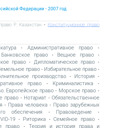
сийской Федерации - 2007 год
право Р. Казахстан
Конституционное право
-
катура
Административное право
-
-
Банковское право
Вещное право
-
-
-
ское право
Дипломатическое право
-
-
Земельное право
Избирательное право
-
-
олнительное производство
История
-
-
оративное право
Криминалистика
-
-
о. Европейское право
Морское право
-
-
е право
Нотариат
Обязательственное
-
-
я
Права человека
Право зарубежных
-
-
го обеспечения
Правоведение
-
-
VID-19
Риторика
Семейное право
-
-
-
е право
Теория и история права и
-