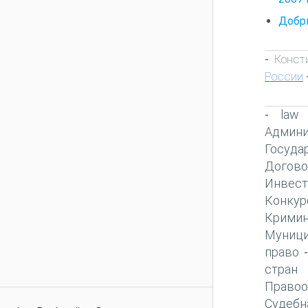
Добры
Конст
-
России
law
-
Админи
Госуда
Догово
Инвест
Конкур
Кримин
Муници
право
стран
Правоо
Судебн