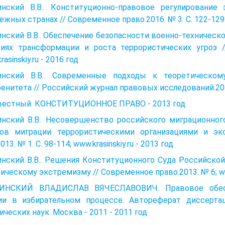
инский В.В.. Конституционно-правовое регулирование
ежных странах // Современное право.2016. № 3. С. 122-129.
нский В.В.. Обеспечение безопасности военно-техничес
виях трансформации и роста террористических угроз /
asinskiy.ru - 2016 год
инский В.В.. Современные подходы к теоретическом
енитета // Российский журнал правовых исследований.2015. 
вестный. КОНСТИТУЦИОННОЕ ПРАВО - 2013 год
инский В.В.. Несовершенство российского миграционног
лов миграции террористическими организациями и эк
013. № 1. С. 98-114; www.krasinskiy.ru - 2013 год
инский В.В.. Решения Конституционного Суда Российско
ическому экстремизму // Современное право.2013. № 6; www.
ИНСКИЙ ВЛАДИСЛАВ ВЯЧЕСЛАВОВИЧ. Правовое обесп
ии в избирательном процессе. Автореферат диссерта
ческих наук. Москва - 2011 - 2011 год