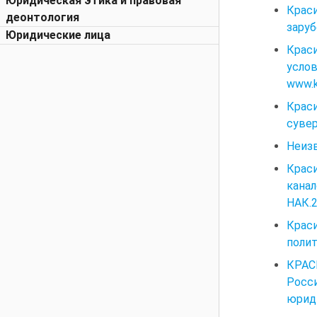
Юридическая этика и правовая
Крас
деонтология
заруб
Юридические лица
Краси
усло
www.kr
Крас
сувер
Неиз
Крас
кана
НАК.2
Крас
полит
КРАС
Росс
юриди