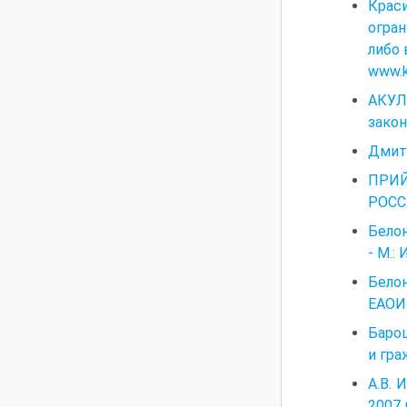
Крас
огран
либо 
www.kr
АКУЛ
закон
Дмитр
ПРИЙ
РОСС
Белон
- М.:
Белон
ЕАОИ.
Бароц
и гра
А.В.
2007 