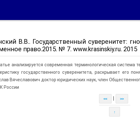
нский В.В.. Государственный суверенитет: гн
енное право.2015. № 7. www.krasinskiy.ru. 2015
татье анализируется современная терминологическая система те
теристику государственного суверенитета, раскрывает его по
лав Вячеславович доктор юридических наук, член Общественног
К России
|
<<
>>
↑