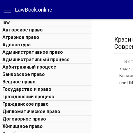
LawBook.online
law
Авторское право
Аграрное право
Краси
Адвокатура
Соврем
Административное право
Административный процесс
В с
Арбитражный процесс
харак
Банковское право
Владис
Вещное право
при ЦИ
Государство и право
Гражданский процесс
Гражданское право
Дипломатическое право
Договорное право
Жилищное право