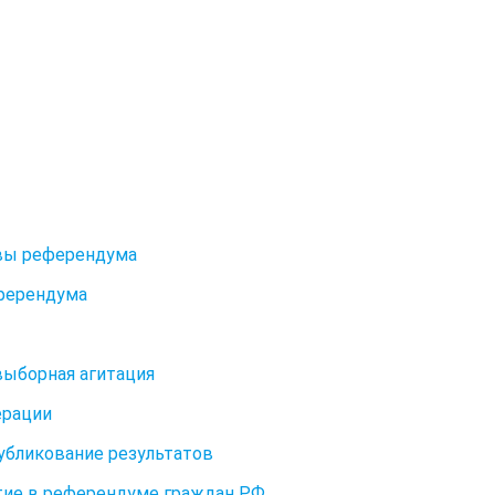
ивы референдума
еферендума
выборная агитация
ерации
публикование результатов
стие в референдуме граждан РФ