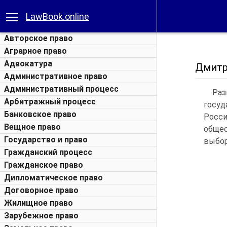
LawBook.online
Авторское право
Аграрное право
Адвокатура
Дмитри
Административное право
Административный процесс
Раз
Арбитражный процесс
госуд
Банковское право
Росс
Вещное право
общес
Государство и право
выбор
Гражданский процесс
Гражданское право
Дипломатическое право
Договорное право
Жилищное право
Зарубежное право