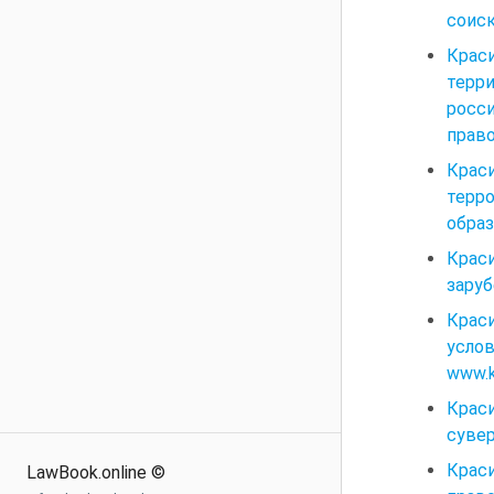
соиск
Крас
терр
росс
право
Крас
терр
образ
Крас
заруб
Краси
усло
www.kr
Крас
сувер
Крас
LawBook.online ©