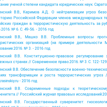
ание ученой степени кандидата юридических наук. Саратов
инский В.В., Керимов А.Д.. О нейтрализации угроз без
иторию Российской Федерации членов международных те
ийских граждан в террористическую деятельность за ру
.2016. № 6. С. 49-56. - 2016 год
инский В.В., Машко В.В.. Проблемные вопросы прог
ористических организаций (на примере деятельности 
ование.2016. № 3. - 2016 год
инский В.В.. Конституционно-правовое регулирование
ежных странах // Современное право.2016. № 3. С. 122-129.
нский В.В.. Обеспечение безопасности военно-техничес
виях трансформации и роста террористических угроз /
asinskiy.ru - 2016 год
инский В.В.. Современные подходы к теоретическом
енитета // Российский журнал правовых исследований.2015. 
инский В.В.. Государственный суверенитет: гносеоло