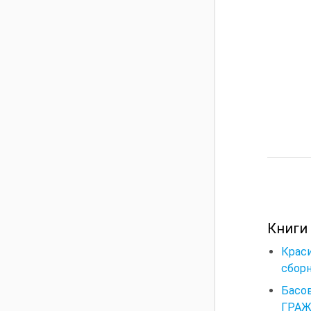
Книги
Крас
сборн
Басо
ГРАЖ