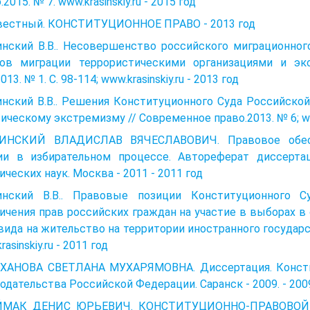
.2015. № 7. www.krasinskiy.ru - 2015 год
вестный. КОНСТИТУЦИОННОЕ ПРАВО - 2013 год
инский В.В.. Несовершенство российского миграционног
лов миграции террористическими организациями и эк
013. № 1. С. 98-114; www.krasinskiy.ru - 2013 год
инский В.В.. Решения Конституционного Суда Российско
ическому экстремизму // Современное право.2013. № 6; www.
ИНСКИЙ ВЛАДИСЛАВ ВЯЧЕСЛАВОВИЧ. Правовое обесп
ии в избирательном процессе. Автореферат диссерта
ческих наук. Москва - 2011 - 2011 год
инский В.В.. Правовые позиции Конституционного 
ичения прав российских граждан на участие в выборах в
вида на жительство на территории иностранного государст
asinskiy.ru - 2011 год
ХАНОВА СВЕТЛАНА МУХАРЯМОВНА. Диссертация. Консти
одательства Российской Федерации. Саранск - 2009. - 200
МАК ДЕНИС ЮРЬЕВИЧ. КОНСТИТУЦИОННО-ПРАВОВОЙ