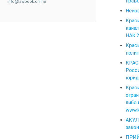
право
info@lawbook.online
Неиз
Крас
кана
НАК.2
Крас
полит
КРАС
Росс
юриди
Крас
огран
либо 
www.kr
АКУЛ
закон
ПРИЙ