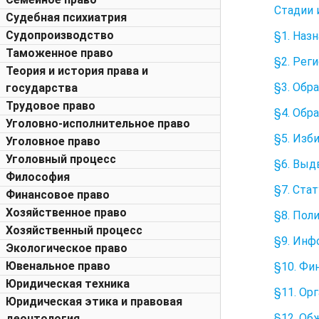
Стадии 
Судебная психиатрия
Судопроизводство
§1. Наз
Таможенное право
§2. Рег
Теория и история права и
§3. Обр
государства
Трудовое право
§4. Обр
Уголовно-исполнительное право
§5. Изб
Уголовное право
Уголовный процесс
§6. Выд
Философия
§7. Ста
Финансовое право
Хозяйственное право
§8. Пол
Хозяйственный процесс
§9. Инф
Экологическое право
Ювенальное право
§10. Фи
Юридическая техника
§11. Ор
Юридическая этика и правовая
§12. Об
деонтология