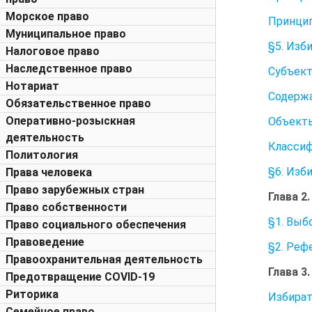
Морское право
Принцип
Муниципальное право
§5. Изб
Налоговое право
Наследственное право
Субъект
Нотариат
Содержа
Обязательственное право
Оперативно-розыскная
Объект
деятельность
Классиф
Политология
§6. Изб
Права человека
Право зарубежных стран
Глава 2
Право собственности
§1. Выб
Право социального обеспечения
Правоведение
§2. Реф
Правоохранительная деятельность
Глава 3
Предотвращение COVID-19
Риторика
Избират
Семейное право