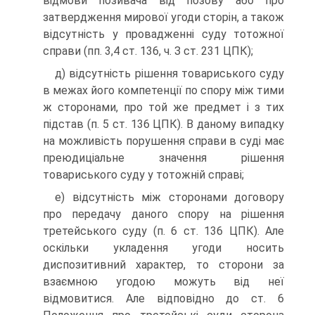
відмови позивача від позову або про
затвердження мирової угоди сторін, а також
відсутність у провадженні суду тотожної
справи (пп. 3,4 ст. 136, ч. З ст. 231 ЦПК);
д) відсутність рішення товариського суду
в межах його компетенції по спору між тими
ж сторонами, про той же предмет і з тих
підстав (п. 5 ст. 136 ЦПК). В даному випадку
на можливість порушення справи в суді має
преюдиціальне значення рішення
товариського суду у тотожній справі;
е) відсутність між сторонами договору
про передачу даного спору на рішення
третейського суду (п. 6 ст. 136 ЦПК). Але
оскільки укладення угоди носить
диспозитивний характер, то сторони за
взаємною угодою можуть від неї
відмовитися. Але відповідно до ст. 6