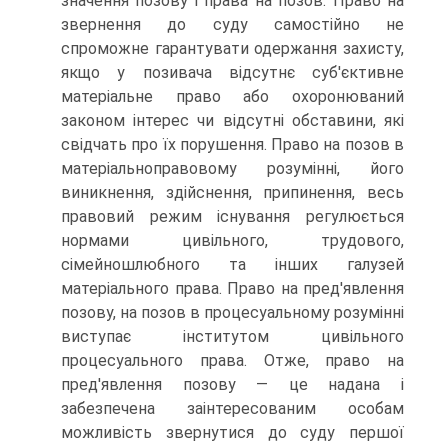
значення позову і права на позов. Право на
звернення до суду самостійно не
спроможне гарантувати одержання захисту,
якщо у позивача відсутнє суб'єктивне
матеріальне право або охоронюваний
законом інтерес чи відсутні обставини, які
свідчать про їх порушення. Право на позов в
матеріальноправовому розумінні, його
виникнення, здійснення, припинення, весь
правовий режим існування регулюється
нормами цивільного, трудового,
сімейношлюбного та інших галузей
матеріального права. Право на пред'явлення
позову, на позов в процесуальному розумінні
виступає інститутом цивільного
процесуального права. Отже, право на
пред'явлення позову — це надана і
забезпечена заінтересованим особам
можливість звернутися до суду першої