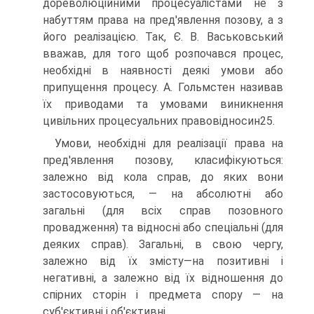
дореволюційними процесуалістами не з
набуттям права на пред'явлення позову, а з
його реалізацією. Так, Є. В. Васьковський
вважав, для того щоб розпочався процес,
необхідні в наявності деякі умови або
припущення процесу. А. Гольмстен називав
їх приводами та умовами виникнення
цивільних процесуальних правовідносин25.
Умови, необхідні для реалізації права на
пред'явлення позову, класифікуються:
залежно від кола справ, до яких вони
застосовуються, — на абсолютні або
загальні (для всіх справ позовного
провадження) та відносні або спеціальні (для
деяких справ). Загальні, в свою чергу,
залежно від їх змісту—на позитивні і
негативні, а залежно від їх відношення до
спірних сторін і предмета спору — на
суб'єктивні і об'єктивні