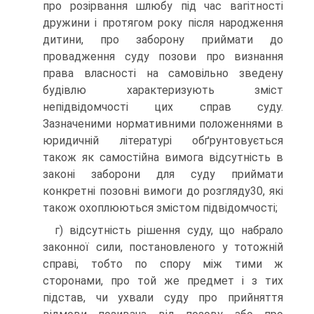
про розірвання шлюбу під час вагітності
дружини і протягом року після народження
дитини, про заборону приймати до
провадження суду позови про визнання
права власності на самовільно зведену
будівлю характеризують зміст
непідвідомчості цих справ суду.
Зазначеними нормативними положеннями в
юридичній літературі обґрунтовується
також як самостійна вимога відсутність в
законі заборони для суду приймати
конкретні позовні вимоги до розгляду30, які
також охоплюються змістом підвідомчості;
г) відсутність рішення суду, що набрало
законної сили, постановленого у тотожній
справі, тобто по спору між тими ж
сторонами, про той же предмет і з тих
підстав, чи ухвали суду про прийняття