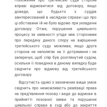
Положення про третейські суди сторона
вправі відмовитися від договору, якщо
доведе, що будьхто з суддів
заінтересований в наслідках справи і що про
ці обставини їй не було відомо при укладенні
договору. Отже, порушення цивільного
процесу за наявності угоди між сторонами
про передачу даного спору на вирішення
третейського суду можливе, якщо друга
сторона не наполягає на її дотриманні і не
заперечує, щоб спір був розглянутий судом,
оскільки її поведінка в даному випадку буде
свідчити про відмову від третейського
договору.
Відсутність однієї з зазначених вище умов
свідчить про неможливість реалізації права
на пред'явлення позову і веде до відмови в
прийнятті позовної заяви та порушенні
цивільної справи в суді або до закриття