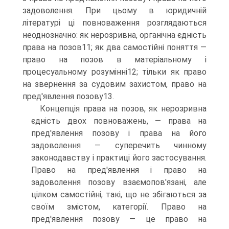
задоволення. При цьому в юридичній
літературі ці повноваження розглядаються
неоднозначно: як нерозривна, органічна єдність
права на позов11; як два самостійні поняття —
право на позов в матеріальному і
процесуальному розумінні12; тільки як право
на звернення за судовим захистом, право на
пред'явлення позову13.
Концепція права на позов, як нерозривна
єдність двох повноважень, — права на
пред'явлення позову і права на його
задоволення — суперечить чинному
законодавству і практиці його застосування.
Право на пред'явлення і право на
задоволення позову взаємопов'язані, але
цілком самостійні, такі, що не збігаються за
своїм змістом, категорії. Право на
пред'явлення позову — це право на