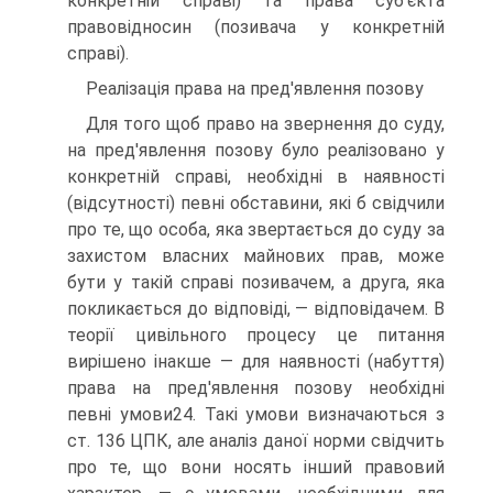
конкретній справі) та права суб'єкта
правовідносин (позивача у конкретній
справі).
Реалізація права на пред'явлення позову
Для того щоб право на звернення до суду,
на пред'явлення позову було реалізовано у
конкретній справі, необхідні в наявності
(відсутності) певні обставини, які б свідчили
про те, що особа, яка звертається до суду за
захистом власних майнових прав, може
бути у такій справі позивачем, а друга, яка
покликається до відповіді, — відповідачем. В
теорії цивільного процесу це питання
вирішено інакше — для наявності (набуття)
права на пред'явлення позову необхідні
певні умови24. Такі умови визначаються з
ст. 136 ЦПК, але аналіз даної норми свідчить
про те, що вони носять інший правовий