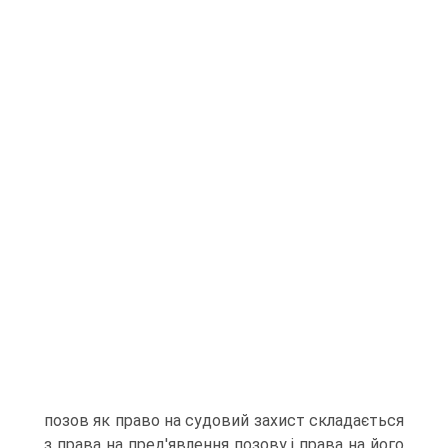
позов як право на судовий захист складається
з права на пред'явлення позову і права на його