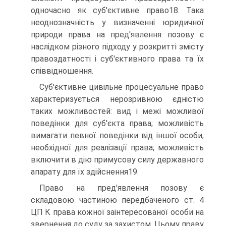
одночасно як суб'єктивне право18. Така
неоднозначність у визначенні юридичної
природи права на пред'явлення позову є
наслідком різного підходу у розкритті змісту
правоздатності і суб'єктивного права та їх
співвідношення.
Суб'єктивне цивільне процесуальне право
характеризується нерозривною єдністю
таких можливостей: вид і межі можливої
поведінки для суб'єкта права; можливість
вимагати певної поведінки від іншої особи,
необхідної для реалізації права; можливість
включити в дію примусову силу державного
апарату для їх здійснення19.
Право на пред'явлення позову є
складовою частиною передбаченого ст. 4
ЦП К права кожної заінтересованої особи на
звернення до суду за захистом. Цьому праву