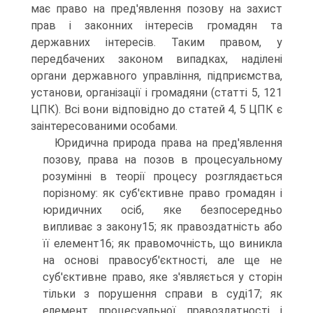
має право на пред'явлення позову на захист
прав і законних інтересів громадян та
державних інтересів. Таким правом, у
передбачених законом випадках, наділені
органи державного управління, підприємства,
установи, організації і громадяни (статті 5, 121
ЦПК). Всі вони відповідно до статей 4, 5 ЦПК є
заінтересованими особами.
Юридична природа права на пред'явлення
позову, права на позов в процесуальному
розумінні в теорії процесу розглядається
порізному: як суб'єктивне право громадян і
юридичних осіб, яке безпосередньо
випливає з закону15; як правоздатність або
її елемент16; як правомочність, що виникла
на основі правосуб'єктності, але ще не
суб'єктивне право, яке з'являється у сторін
тільки з порушення справи в суді17; як
елемент процесуальної правоздатності і