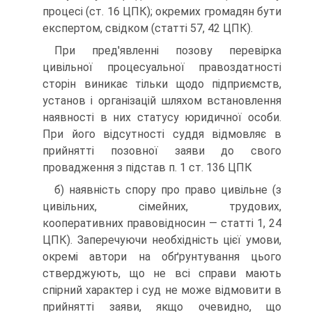
процесі (ст. 16 ЦПК); окремих громадян бути
експертом, свідком (статті 57, 42 ЦПК).
При пред'явленні позову перевірка
цивільної процесуальної правоздатності
сторін виникає тільки щодо підприємств,
установ і організацій шляхом встановлення
наявності в них статусу юридичної особи.
При його відсутності суддя відмовляє в
прийнятті позовної заяви до свого
провадження з підстав п. 1 ст. 136 ЦПК
б) наявність спору про право цивільне (з
цивільних, сімейних, трудових,
кооперативних правовідносин — статті 1, 24
ЦПК). Заперечуючи необхідність цієї умови,
окремі автори на обґрунтування цього
стверджують, що не всі справи мають
спірний характер і суд не може відмовити в
прийнятті заяви, якщо очевидно, що