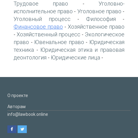
Трудовое право
Уголовно-
-
исполнительное право
Уголовное право
-
-
Уголовный процесс
Философия
-
-
Финансовое право
Хозяйственное право
-
Хозяйственный процесс
Экологическое
-
-
право
Ювенальное право
Юридическая
-
-
техника
Юридическая этика и правовая
-
деонтология
Юридические лица
-
-
О проекте
Авторам
info@lawbook.online