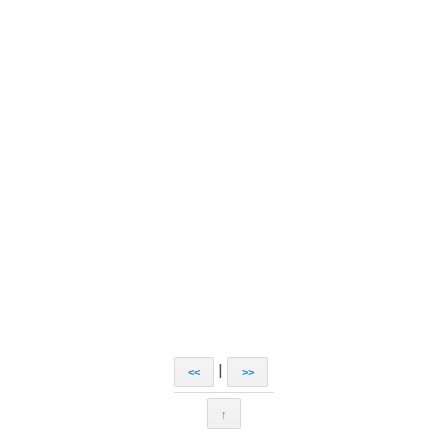
|
<<
>>
↑