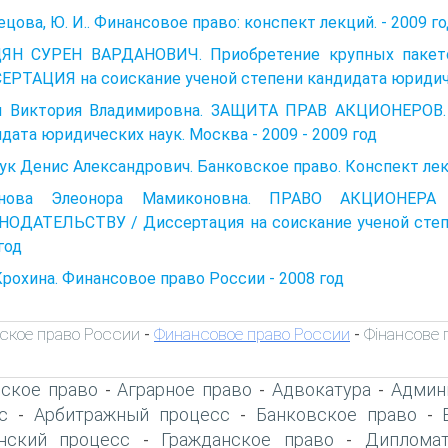
цова, Ю. И.. Финансовое право: конспект лекций. - 2009 г
ЯН СУРЕН ВАРДАНОВИЧ. Приобретение крупных пакето
РТАЦИЯ на соискание ученой степени кандидата юридичес
я Виктория Владимировна. ЗАЩИТА ПРАВ АКЦИОНЕРОВ. 
дата юридических наук. Москва - 2009 - 2009 год
к Денис Александрович. Банковское право. Конспект лекц
анова Элеонора Мамиконовна. ПРАВО АКЦИОН
НОДАТЕЛЬСТВУ / Диссертация на соискание ученой степе
год
Крохина. Финансовое право России - 2008 год
ское право России
Финансовое право России
Фінансове 
-
-
ское право
Аграрное право
Адвокатура
Админ
-
-
-
с
Арбитражный процесс
Банковское право
-
-
-
нский процесс
Гражданское право
Дипломат
-
-