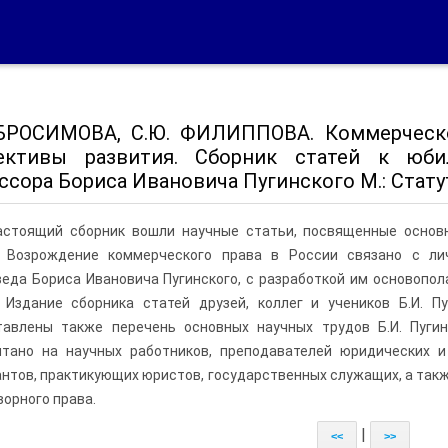
АБРОСИМОВА, С.Ю. ФИЛИППОВА. Коммерческо
ективы развития. Сборник статей к юби
сора Бориса Ивановича Пугинского М.: Статут.
астоящий сборник вошли научные статьи, посвященные основн
. Возрождение коммерческого права в России связано с ли
еда Бориса Ивановича Пугинского, с разработкой им основопо
. Издание сборника статей друзей, коллег и учеников Б.И. П
тавлены также перечень основных научных трудов Б.И. Пугин
итано на научных работников, преподавателей юридических и 
нтов, практикующих юристов, государственных служащих, а так
ворного права.
|
<<
>>