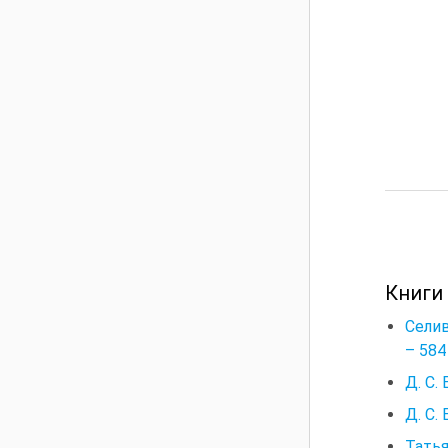
Книги
Селив
– 584 
Д. С.
Д. С.
Татья