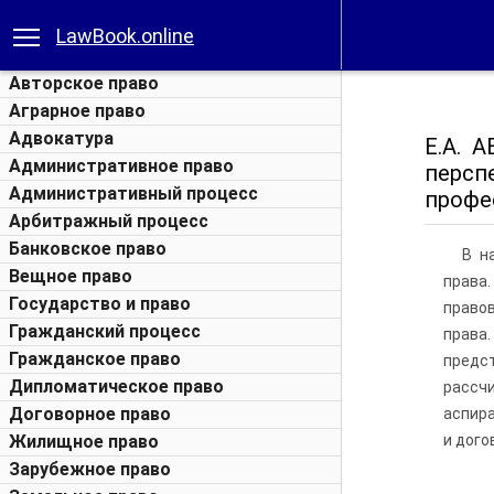
LawBook.online
Авторское право
Аграрное право
Адвокатура
Е.А. 
Административное право
персп
Административный процесс
профес
Арбитражный процесс
Банковское право
В н
Вещное право
права
Государство и право
правов
Гражданский процесс
права
Гражданское право
предс
Дипломатическое право
рассч
Договорное право
аспира
Жилищное право
и дого
Зарубежное право