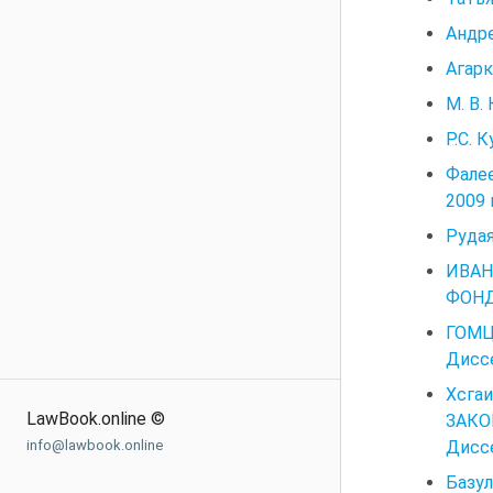
Андре
Агарк
М. В.
Р.С. 
Фалее
2009 
Рудая
ИВАН
ФОНД
ГОМЦ
Диссе
Хсга
LawBook.online ©
ЗАК
Диссе
info@lawbook.online
Базул