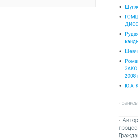
Шупле
ГОМЦ
ДИССЕ
Руда
канди
Шевчу
Ром
ЗАКО
2008 
Ю.А. 
Банков
-
Автор
-
процес
Гражда