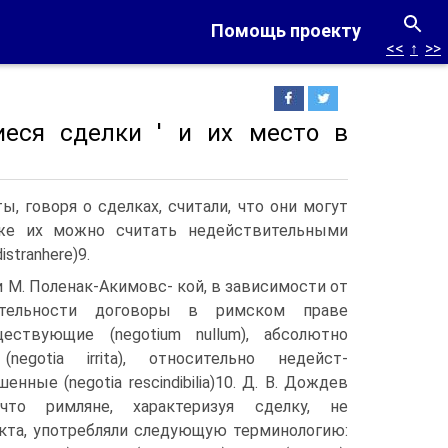
Помощь проекту
<<
↑
>>
иеся сделки ' и их место в
, говоря о сделках, считали, что они могут
акже их можно считать недействительными
istranhere)9.
и М. Поленак-Акимовс- кой, в зависимости от
ительности договоры в римском праве
ествующие (negotium nullum), абсолютно
negotia irrita), относительно недейст-
енные (negotia rescindibilia)10. Д. В. Дождев
что римляне, характеризуя сделку, не
та, употребляли следующую терминологию: