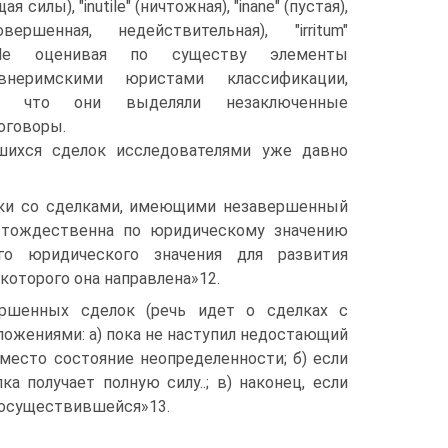
я силы), "inutile" (ничтожная), "inane" (пустая),
овершенная, недействительная), "irritum"
1 Не оценивая по существу элементы
внеримскими юристами классификации,
ь, что они выделяли незаключенные
оговоры.
шихся сделок исследователями уже давно
елки со сделками, имеющими незавершенный
а тождественна по юридическому значению
о юридического значения для развития
которого она направлена»12.
ершенных сделок (речь идет о сделках с
ложениями: а) пока не наступил недостающий
т место состояние неопределенности; б) если
 получает полную силу..; в) наконец, если
неосуществившейся»13.