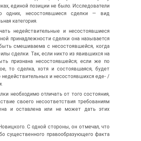
ках, единой позиции не было. Исследователи
ю одних, несостоявшиеся сделки — вид
ьная категория.
ичать недействительные и несостоявшиеся
енной принадлежности сделки она называется
 быть смешиваема с несостоявшейся, когда
лы сделки. Так, если никто из явившихся на
ыть признана несостоявшейся; если же по
е, то сделка, хотя и состоявшаяся, будет
 недействительных и несостоявшихся еде- /
.
лки необходимо отличать от того состояния,
дствие своего несоответствия требованиям
чена и оставлена или не может дать этих
овицкого. С одной стороны, он отмечал, что
либо существенного правообразующего факта