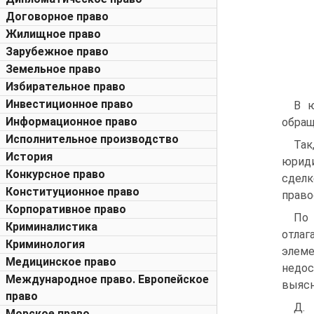
Договорное право
Жилищное право
Зарубежное право
Земельное право
Избирательное право
Инвестиционное право
В ю
Информационное право
обращ
Исполнительное производство
Так
История
юриди
Конкурсное право
сдел
Конституционное право
право
Корпоративное право
По 
Криминалистика
отлаг
Криминология
элеме
Медицинское право
недос
Международное право. Европейское
выясн
право
Д.
Морское право