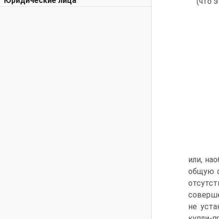
Юридические лица
(что 
или, на
общую ф
отсутст
соверше
не уста
купли-п