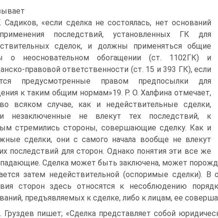
зывает
К Садиков, «если сделка не состоялась, нет оснований
применения последствий, установленных ГК для
йствительных сделок, и должны применяться общие
ы о неосновательном обогащении (ст. 1102ГК) и
анско-правовой ответственности (ст. 15 и 393 ГК), если
тся предусмотренные правом предпосылки для
ения к таким общим нормам»19. Р. О. Халфина отмечает,
во всяком случае, как и недействительные сделки,
ки незаключенные не влекут тех последствий, к
ым стремились стороны, совершающие сделку. Как и
жные сделки, они с самого начала вообще не влекут
их последствий для сторон. Однако понятия эти все же
падающие. Сделка может быть заключена, может порождат
ается затем недействительной (оспоримые сделки). В
твия сторон здесь относятся к несоблюдению поряд
ваний, предъявляемых к сделке, либо к лицам, ее совер
В. Груздев пишет; «Сделка представляет собой юридичес