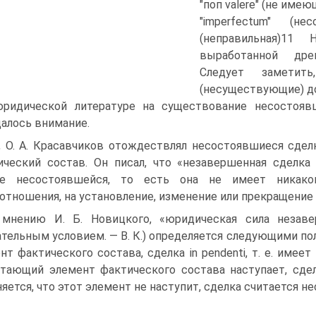
"поп valere" (не имеюща
"imperfectum" (нес
(неправильная)1
выработанной дре
Следует заметит
(несуществующие) д
ридической литературе на существование несостояв
алось внимание.
, О. А. Красавчиков отождествлял несостоявшиеся сд
ческий состав. Он писал, что «незавершенная сделк
ке несостоявшейся, то есть она не имеет никаког
отношения, на установление, изменение или прекращение 
мнению И. Б. Новицкого, «юридическая сила незав
ательным условием. — В. К.) определяется следующими по
нт фактического состава, сделка in pendenti, т. е. имее
тающий элемент фактического состава наступает, сделка
яется, что этот элемент не наступит, сделка считается 