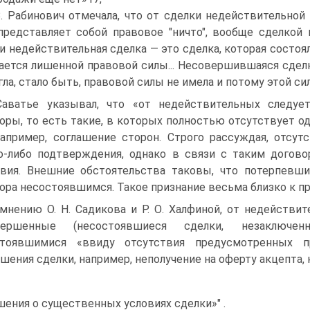
В. Рабинович отмечала, что от сделки недействительной
представляет собой правовое "ничто", вообще сделкой н
и недействительная сделка — это сделка, которая состоя
ается лишенной правовой силы... Несовершившаяся сдел
гла, стало быть, правовой силы не имела и потому этой с
Саватье указывал, что «от недействительных следуе
оры, то есть такие, в которых полностью отсутствует о
например, соглашение сторон. Строго рассуждая, отсут
о-либо подтверждения, однако в связи с таким дого
вия. Внешние обстоятельства таковы, что потерпевши
ора несостоявшимся. Такое признание весьма близко к 
мнению О. Н. Садикова и Р. О. Халфиной, от недействи
вершенные (несостоявшиеся сделки, незаключен
стоявшимися «ввиду отсутствия предусмотренных п
шения сделки, например, неполучение на оферту акцепта, 
шения о существенных условиях сделки»" .