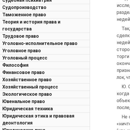
Судебная психиатрия
иссле
Судопроизводство
разд
Таможенное право
недей
Теория и история права и
Так
государства
сделк
Трудовое право
недей
Уголовно-исполнительное право
сторо
Уголовное право
торги
Уголовный процесс
оконч
Философия
призн
Финансовое право
лок, 
Хозяйственное право
Ю. 
Хозяйственный процесс
когда
Экологическое право
объек
Ювенальное право
после
Юридическая техника
Юридическая этика и правовая
Не 
деонтология
«ничт