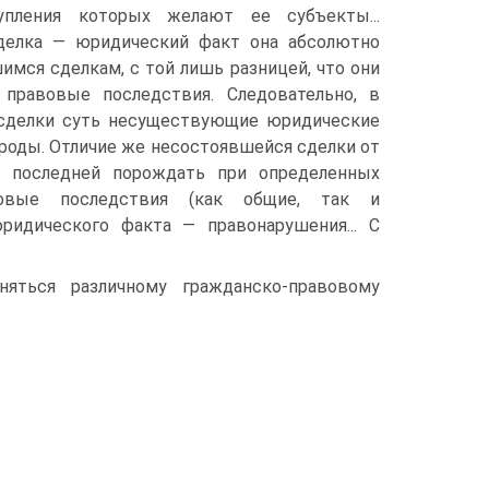
упления которых желают ее субъекты...
 сделка — юридический факт она абсолютно
имся сделкам, с той лишь разницей, что они
 правовые последствия. Следовательно, в
 сделки суть несуществующие юридические
ироды. Отличие же несостоявшейся сделки от
ти последней порождать при определенных
вовые последствия (как общие, так и
ридического факта — правонарушения... С
яться различному гражданско-правовому