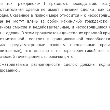
но тех гражданско- I правовых последствий, наст
ствительная сделка не имеет значения сделки... как
одна. Сказанное в полной мере относится и к несостоявш
е не могут влечь за собой какие-либо гражданско-
енном смысле и недействительные, и несостоявшиеся
 — сделки. В этом проявляется единство их правовой пр
ствительной... состоит в принципиальной способнос
виях предусмотренные законом специальные пра
нительные), что связано с ее характеристикой как ю
ической точки зрения это означает, что
сматриваемые разновидности сделок должны подчин
ированию...