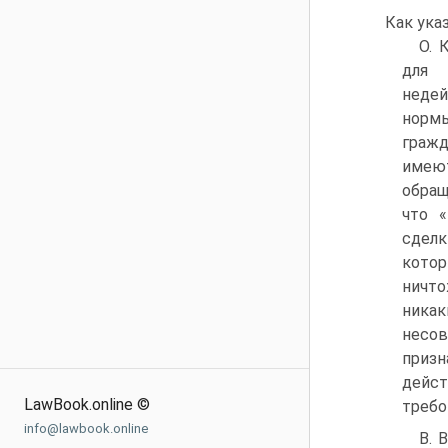
Как ука
О. 
для 
неде
норм
гражд
имею
обращ
что «
сдел
котор
ничто
никак
несов
призн
дейс
LawBook.online ©
требо
info@lawbook.online
В. 