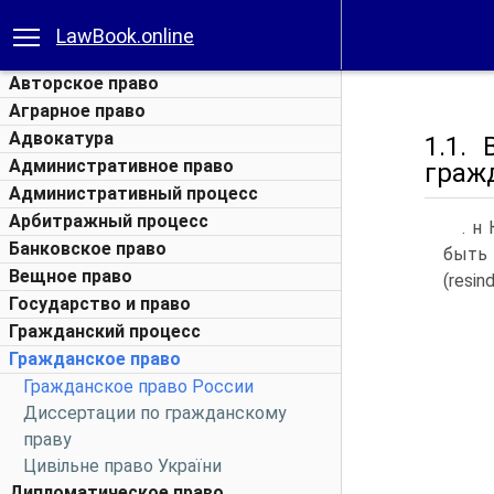
LawBook.online
Авторское право
Аграрное право
Адвокатура
1.1.
Административное право
граж
Административный процесс
Арбитражный процесс
. н
Банковское право
быть 
Вещное право
(resin
Государство и право
Гражданский процесс
Гражданское право
Гражданское право России
Диссертации по гражданскому
праву
Цивільне право України
Дипломатическое право