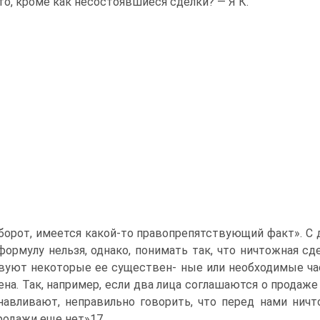
это, кроме как несостоявшиеся сделки? — Я К.
оборот, имеется какой-то правопрепятствующий факт». С д
ормулу нельзя, однако, понимать так, что ничтожная сде
вуют некоторые ее существен- ные или необходимые час
на. Так, например, если два лица соглашаются о продаже
навливают, неправильно говорить, что перед нами ничт
родажи еще нет»17,