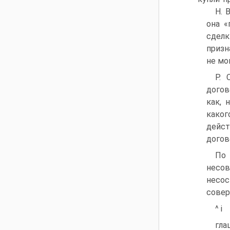
Н. 
она «
сделк
призн
не мо
Р. 
догов
как, 
каког
дейст
догов
По 
несо
несо
совер
^ і
гла