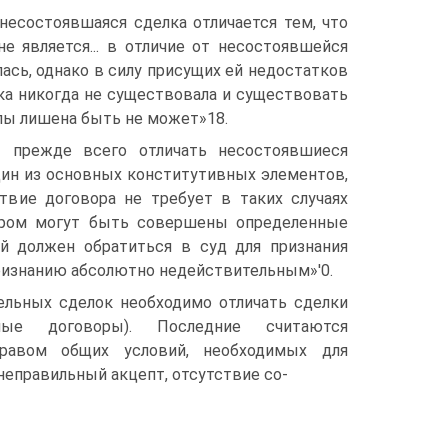
 несостоявшаяся сделка отличается тем, что
е является... в отличие от несостоявшейся
лась, однако в силу присущих ей недостатков
ка никогда не существовала и существовать
илы лишена быть не может»18.
т прежде всего отличать несостоявшиеся
дин из основных конститутивных элементов,
ствие договора не требует в таких случаях
вором могут быть совершены определенные
й должен обратиться в суд для признания
признанию абсолютно недействительным»'0.
тельных сделок необходимо отличать сделки
ные договоры). Последние считаются
равом общих условий, необходимых для
неправильный акцепт, отсутствие со-