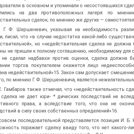
дователи в основном и упоминали о несостоявшихся сдел
елились на два противоположных лагеря: по мнени
ствительных сделок; по мнению же других — самостоятел
, Г. Ф. Шершеневич, указывая на необходимость разл
и, писал, что «в случае недостатка какой-либо существ
ствительной», но «недействительная сделка не должна
ны не пришли к полному соглашению, необходимому для си
 не сделал надбавки против оценки, сделка должна б
ании торгов покупателем окажется лицо недееспособно
ана недействительной»15. Закон сам допускает смешение
что, по мнению Г. Ф. Шершеневича, является нежелательным
С. Гамбаров также отмечал, что «недействительность сде
 сделка не дает юри- * дических последствий не всле
тивного права, а вследствие того, что она не окон
дствий в силу своих собственных определений»16.
совсем последовательной представляется позиция И. Б. Н
ожность поражает сделку ввиду того, что нет какого-