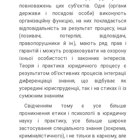
повноважень цих суб'єктів. Одні (органи
держави і посадові особи) виконують
організаційну функцію, на них покладається
відповідальність за результат процесу, інші
(позивачі, потерпілі, відповідачі,
правопорушники й ін.), мають ряд прав і
гарантій і можуть розраховувати на охорону
їхньої особистості і законних інтересів.
Теорія і практика юридичного процесу є
результатом об'єктивних процесів інтеграції
диференціації знання, що відбуває як
усередині юриспруденції, так і на стиках її із
суміжним знанням.
Свідченням тому є усе більше
проникнення етики і психології в юридичну
науку і практику, усе більше широке
застосування спеціального знання (зокрема,
криміналістичного), і не тільки в карному, але