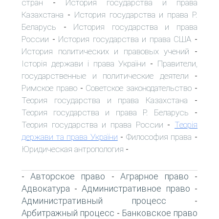
стран
История государства и права
-
Казахстана
История государства и права Р.
-
Беларусь
История государства и права
-
России
История государства и права США
-
-
История политических и правовых учений
-
Історія держави і права України
Правители,
-
государственные и политические деятели
-
Римское право
Советское законодательство
-
-
Теория государства и права Казахстана
-
Теория государства и права Р. Беларусь
-
Теория государства и права России
Теорія
-
держави та права України
Философия права
-
-
Юридическая антропология
-
Авторское право
Аграрное право
-
-
-
Адвокатура
Административное право
-
-
Административный процесс
-
Арбитражный процесс
Банковское право
-