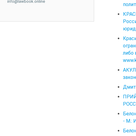
info@lawbook.online
полит
КРАС
Росс
юриди
Крас
огран
либо 
www.kr
АКУЛ
закон
Дмитр
ПРИЙ
РОСС
Белон
- М.:
Белон