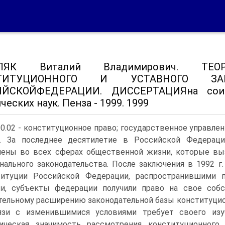
ЛЯК Виталий Владимирович. ТЕО
ТИТУЦИОННОГО И УСТАВНОГО ЗАК
ИЙСКОЙФЕДЕРАЦИИ. ДИССЕРТАЦИЯна соис
еских наук. Пенза - 1999. 1999
00.02 - конституционное право; государственное управле
о. За последнее десятилетие в Российской Федерац
ены во всех сферах общественной жизни, которые вы
нального законодательства. После заключения в 1992 г
титуции Российской Федерации, распространившими 
и, субъекты федерации получили право на свое собс
тельному расширению законодательной базы конституцио
язи с изменившимися условиями требует своего изу
ическая значимость рассмотрения конституционного