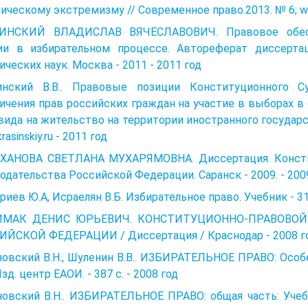
ическому экстремизму // Современное право.2013. № 6; www.
ИНСКИЙ ВЛАДИСЛАВ ВЯЧЕСЛАВОВИЧ. Правовое обесп
ии в избирательном процессе. Автореферат диссерта
ческих наук. Москва - 2011 - 2011 год
инский В.В.. Правовые позиции Конституционного 
ичения прав российских граждан на участие в выборах в
вида на жительство на территории иностранного государст
asinskiy.ru - 2011 год
ХАНОВА СВЕТЛАНА МУХАРЯМОВНА. Диссертация. Консти
одательства Российской Федерации. Саранск - 2009. - 200
иев Ю.А, Исраелян В.Б. Избирательное право. Учебник - 31
МАК ДЕНИС ЮРЬЕВИЧ. КОНСТИТУЦИОННО-ПРАВОВОЙ
ИЙСКОЙ ФЕДЕРАЦИИ / Диссертация / Краснодар - 2008 г
овский В.Н., Шуленин В.В.. ИЗБИРАТЕЛЬНОЕ ПРАВО: Особ
 Изд. центр ЕАОИ. - 387 с. - 2008 год
овский В.Н.. ИЗБИРАТЕЛЬНОЕ ПРАВО: общая часть: Учебн