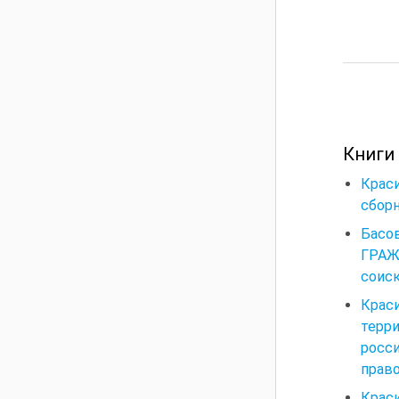
Книги
Крас
сборн
Басо
ГРАЖ
соиск
Крас
терр
росс
право
Крас