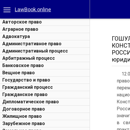
LawBook.online
Авторское право
Аграрное право
Адвокатура
ГОШУ
Административное право
КОНС
Административный процесс
РОСС
Арбитражный процесс
юридич
Банковское право
Вещное право
12.
Государство и право
прав
Гражданский процесс
перем
Гражданское право
нацио
Дипломатическое право
Конс
Росси
Договорное право
значи
Жилищное право
в св
Зарубежное право
практ