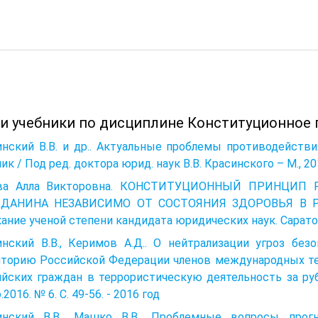
 и учебники по дисциплине Конституционное 
инский В.В. и др.. Актуальные проблемы противодейств
ик / Под ред. доктора юрид. наук В.В. Красинского – М., 201
ва Алла Викторовна. КОНСТИТУЦИОННЫЙ ПРИНЦИП
ДАНИНА НЕЗАВИСИМО ОТ СОСТОЯНИЯ ЗДОРОВЬЯ В Р
ание ученой степени кандидата юридических наук. Саратов
инский В.В., Керимов А.Д.. О нейтрализации угроз без
иторию Российской Федерации членов международных те
ийских граждан в террористическую деятельность за ру
.2016. № 6. С. 49-56. - 2016 год
инский В.В., Машко В.В.. Проблемные вопросы прог