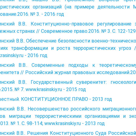
ористических организаций (на примере деятельности 
ование.2016. № 3. - 2016 год
инский В.В.. Конституционно-правовое регулирование
ежных странах // Современное право.2016. № 3. С. 122-129.
нский В.В.. Обеспечение безопасности военно-техничес
виях трансформации и роста террористических угроз /
asinskiy.ru - 2016 год
инский В.В.. Современные подходы к теоретическом
енитета // Российский журнал правовых исследований.2015. 
инский В.В.. Государственный суверенитет: гносеоло
.2015. № 7. www.krasinskiy.ru - 2015 год
вестный. КОНСТИТУЦИОННОЕ ПРАВО - 2013 год
инский В.В.. Несовершенство российского миграционног
лов миграции террористическими организациями и эк
013. № 1. С. 98-114; www.krasinskiy.ru - 2013 год
инский В.В.. Решения Конституционного Суда Российско