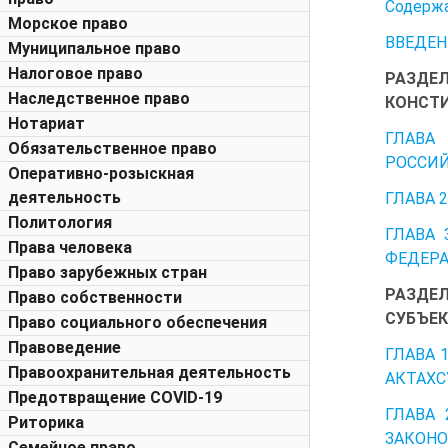
Содерж
Морское право
ВВЕДЕН
Муниципальное право
Налоговое право
РАЗДЕЛ
Наследственное право
КОНСТИ
Нотариат
ГЛАВА
Обязательственное право
РОССИ
Оперативно-розыскная
деятельность
ГЛАВА 
Политология
ГЛАВА 
Права человека
ФЕДЕР
Право зарубежных стран
РАЗДЕЛ
Право собственности
СУБЪЕК
Право социального обеспечения
Правоведение
ГЛАВА 
Правоохранительная деятельность
АКТАХС
Предотвращение COVID-19
ГЛАВА
Риторика
ЗАКОНО
Семейное право