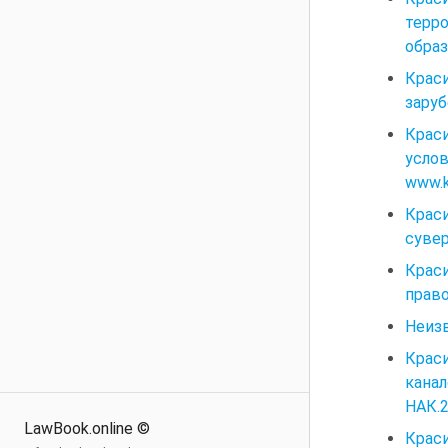
терр
образ
Крас
заруб
Краси
усло
www.kr
Крас
сувер
Крас
право
Неиз
Крас
кана
НАК.2
LawBook.online ©
Крас