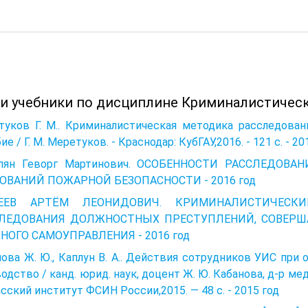
 и учебники по дисциплине Криминалистическ
туков Г. М.. Криминалистическая методика расследован
ие / Г. М. Меретуков. - Краснодар: КубГАУ,2016. - 121 с. - 20
пян Геворг Мартинович. ОСОБЕННОСТИ РАССЛЕДОВ
ОВАНИЙ ПОЖАРНОЙ БЕЗОПАСНОСТИ - 2016 год
ГЕЕВ АРТЁМ ЛЕОНИДОВИЧ. КРИМИНАЛИСТИЧЕСК
ЛЕДОВАНИЯ ДОЛЖНОСТНЫХ ПРЕСТУПЛЕНИЙ, СОВЕРШ
НОГО САМОУПРАВЛЕНИЯ - 2016 год
ова Ж. Ю., Каплун В. А.. Действия сотрудников УИС при 
одство / канд. юрид. наук, доцент Ж. Ю. Кабанова, д-р мед
сский институт ФСИН России,2015. — 48 с. - 2015 год