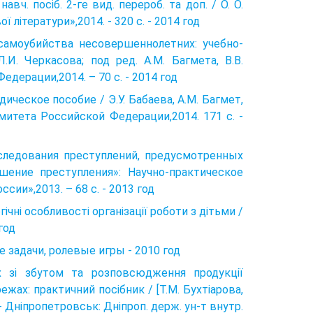
навч. посіб. 2-ге вид. перероб. та доп. / О. О.
ї літератури»,2014. - 320 с. - 2014 год
самоубийства несовершеннолетних: учебно-
.И. Черкасова; под ред. А.М. Багмета, В.В.
дерации,2014. – 70 с. - 2014 год
ическое пособие / Э.У. Бабаева, А.М. Багмет,
омитета Российской Федерации,2014. 171 с. -
сследования преступлений, предусмотренных
ение преступления»: Научно-практическое
сии»,2013. – 68 с. - 2013 год
огічні особливості організації роботи з дітьми /
 год
е задачи, ролевые игры - 2010 год
их зі збутом та розповсюдження продукції
жах: практичний посібник / [Т.М. Бухтіарова,
]. - Дніпропетровськ: Дніпроп. держ. ун-т внутр.