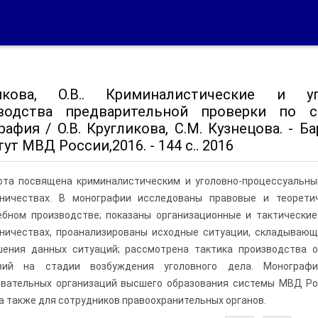
икова, О.В.. Криминалистические и уг
водства предварительной проверки по 
афия / О.В. Кругликова, С.М. Кузнецова. - 
ут МВД России,2016. - 144 с.. 2016
ота посвящена криминалистическим и уголовно-процессуальны
ничествах. В монографии исследованы правовые и теорети
ебном производстве; показаны организационные и тактически
ничествах, проанализированы исходные ситуации, складывающ
шения данных ситуаций; рассмотрена тактика производства 
вий на стадии возбуждения уголовного дела. Монографи
овательных организаций высшего образования системы МВД Ро
 а также для сотрудников правоохранительных органов.