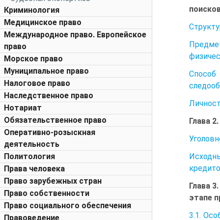
поиско
Криминология
Медицинское право
Структу
Международное право. Европейское
Предме
право
физичес
Морское право
Муниципальное право
Способ
Налоговое право
следооб
Наследственное право
Личност
Нотариат
Обязательственное право
Глава 2
Оперативно-розыскная
Уголовн
деятельность
Исходны
Политология
кредито
Права человека
Право зарубежных стран
Глава 3
Право собственности
этапе п
Право социального обеспечения
3.1. Ос
Правоведение