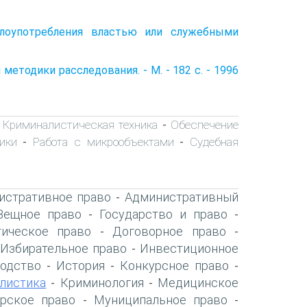
злоупотребления властью или служебными
етодики расследования. - М. - 182 с. - 1996
Криминалистическая техника
Обеспечение
-
-
ики
Работа с микрообъектами
Судебная
-
-
истративное право
Административный
-
Вещное право
Государство и право
-
-
ическое право
Договорное право
-
-
Избирательное право
Инвестиционное
-
-
одство
История
Конкурсное право
-
-
-
листика
Криминология
Медицинское
-
-
рское право
Муниципальное право
-
-