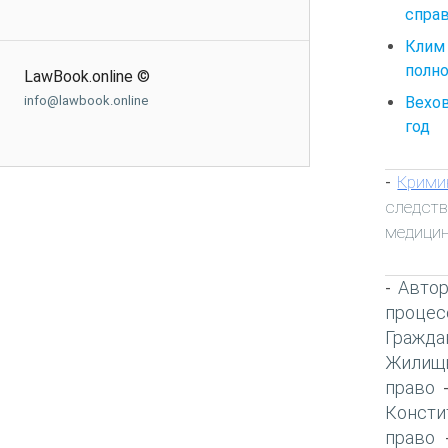
справ,
Клим
полно
LawBook.online ©
Вехов
info@lawbook.online
год
Крими
-
следств
медици
Автор
-
процес
Гражда
Жилищн
право
Консти
право