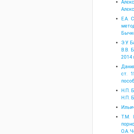
Алєкс
Алєкс
Е.А.
метод
Бычко
Э.У. 
В.В. 
2014 
Дани
ст. 
пособ
Н.П. 
Н.П. Б
Ильич
Т.М.
порно
О.А. 