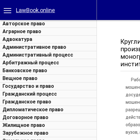
LawBook.online
Авторское право
Аграрное право
Адвокатура
Кругл
Административное право
произ
Административный процесс
моногр
Арбитражный процесс
инстит
Банковское право
Вещное право
Раб
Государство и право
мошен
Гражданский процесс
досуд
Гражданское право
мошен
Дипломатическое право
разре
Договорное право
дейст
Жилищное право
образ
вузов,
Зарубежное право