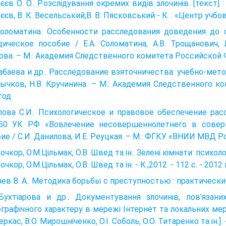
єєв О. О.. Розслідування окремих видів злочинів. [текст] : 
єєв, В. К. Весельський,В. В. Пясковський - К. : «Центр учбово
 Соломатина. Особенности расследования доведения до 
ическое пособие / Е.А. Соломатина, А.В. Трощанович, Л
ва. – М.: Академия Следственного комитета Российской Фе
Бабаева и др.. Расследование взяточничества: учебно-метод
Бычков, Н.В. Кручинина. – М.: Академия Следственного к
год
лова С.И.. Психологическое и правовое обеспечение ра
150 УК РФ «Вовлечение несовершеннолетнего в соверш
ие / С.И. Данилова, И.Е. Реуцкая. – М.: ФГКУ «ВНИИ МВД Рос
Бочкор, О.М.Цільмак, О.В. Швед та ін.. Зелені кімнати: психол
очкор, О.М.Цільмак, О.В. Швед та ін. - К.,2012. - 112 с. - 2012
ев В. А.. Методика борьбы с преступностью : практически
 Бухтіарова и др.. Документування злочинів, пов’язан
графічного характеру в мережі Інтернет та локальних мере
Черкас, В.О. Мирошніченко, О.І. Соболь, О.О. Титаренко та ін.