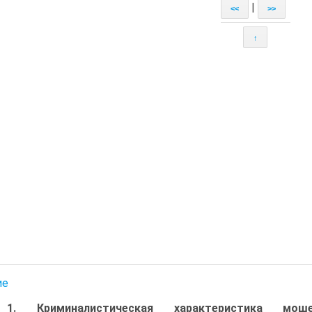
|
<<
>>
↑
ие
 1. Криминалистическая характеристика мош