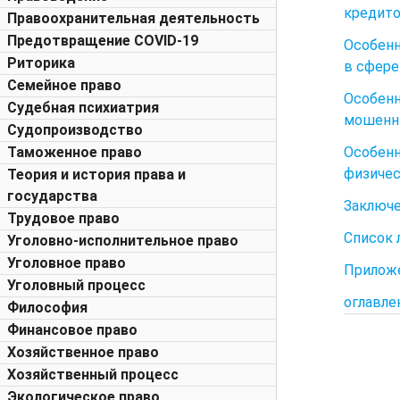
кредито
Правоохранительная деятельность
Предотвращение COVID-19
Особенн
Риторика
в сфере
Семейное право
Особен
Судебная психиатрия
мошенни
Судопроизводство
Особенн
Таможенное право
физичес
Теория и история права и
государства
Заключ
Трудовое право
Список 
Уголовно-исполнительное право
Уголовное право
Прилож
Уголовный процесс
оглавле
Философия
Финансовое право
Хозяйственное право
Хозяйственный процесс
Экологическое право