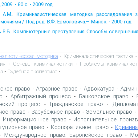
2009. - 80 с. - 2009 год
 А.М.. Криминалистическая методика расследования 
мочиями / Под ред. В.Ф. Ермоловича.— Минск. - 2000 год
 В.Б.. Компьютерные преступления. Способы совершения м
налистическая методика
Криминалистическая тактика
-
ия
Основы криминалистики
Проблемы криминалист
-
-
на
Судебная экспертиза
-
-
ское право
Аграрное право
Адвокатура
Админ
-
-
-
с
Арбитражный процесс
Банковское право
-
-
-
нский процесс
Гражданское право
Дипломат
-
-
ое право
Зарубежное право
Земельное право
-
-
Информационное право
Исполнительное произв
-
-
туционное право
Корпоративное право
Кримина
-
-
Международное право. Европейское право
Мо
-
-