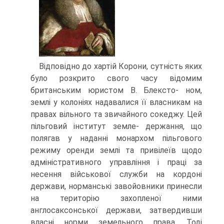
Відповідно до хартій Корони, сутність яких
було розкрито свого часу відомим
британським юристом В. Блексто- ном,
землі у колоніях надавалися її власникам на
правах вільного та звичайного сокеджу. Цей
пільговий інститут земле- держання, що
полягав у наданні монархом пільгового
режиму оренди землі та привілеїв щодо
адміністративного управління і праці за
несення військової служби на кордоні
держави, норманські завойовники принесли
на територію захопленої ними
англосаксонської держави, затвердивши
власні норми земельного права. Тоді