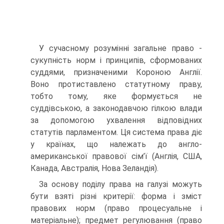
У сучасному розумінні загальне право -
сукупність норм і принципів, сформованих
суддями, призначеними Короною Англії.
Воно протиставлено статутному праву,
тобто тому, яке формується не
суддівською, а законодавчою гілкою влади
за допомогою ухвалення відповідних
статутів парламентом. Ця система права діє
у країнах, що належать до англо-
американської правової сім’ї (Англія, США,
Канада, Австралія, Нова Зеландія).
За основу поділу права на галузі можуть
бути взяті різні критерії: форма і зміст
правових норм (право процесуальне і
матеріальне); предмет регулювання (право