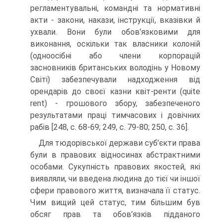
регламентувальні, командні та нормативні
акти - закони, накази, інструкції, вказівки й
ухвали. Вони були обов’язковими для
виконання, оскільки так власники колоній
(одноосібні або члени корпорацій
засновників британських володінь у Новому
Світі) забезпечували надходження від
орендарів до своєї казни квіт-ренти (quite
rent) - грошового збору, забезпеченого
результатами праці тимчасових і довічних
рабів [248, с. 68-69; 249, с. 79-80; 250, с. 36].
Для тюдорівської держави суб’єкти права
були в правових відносинах абстрактними
особами. Сукупність правових якостей, які
виявляли, чи введена людина до тієї чи іншої
сфери правового життя, визначала її статус.
Чим вищий цей статус, тим більшим був
обсяг прав та обов’язків підданого