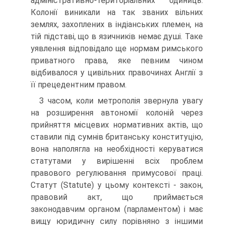
адміністративно-територіальних одиниць.
Колонії виникали на так званих вільних
землях, захоплених в індіанських племен, на
тій підставі, що в язичників немає душі. Таке
уявлення відповідало ще нормам римського
приватного права, яке певним чином
відбивалося у цивільних правочинах Англії з
її прецедентним правом.
З часом, коли метрополія звернула увагу
на розширення автономії колоній через
прийняття місцевих нормативних актів, що
ставили під сумнів британську конституцію,
вона наполягла на необхідності керуватися
статутами у вирішенні всіх проблем
правового регулювання примусової праці.
Статут (Statute) у цьому контексті - закон,
правовий акт, що приймається
законодавчим органом (парламентом) і має
вищу юридичну силу порівняно з іншими