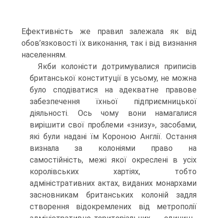
Ефективність же правил залежала як від
обов’язковості їх виконання, так і від визнання
населенням.
Якби колоністи дотримувалися приписів
британської конституції в усьому, не можна
було сподіватися на адекватне правове
забезпечення їхньої підприємницької
діяльності. Ось чому вони намагалися
вирішити свої проблеми «знизу», засобами,
які були надані їм Короною Англії. Остання
визнала за колоніями право на
самостійність, межі якої окреслені в усіх
королівських хартіях, тобто
адміністративних актах, виданих монархами
засновникам британських колоній задля
створення відокремлених від метрополії