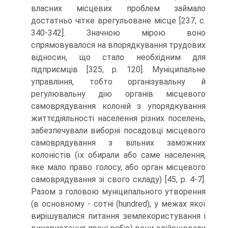
власних місцевих проблем займало
достатньо чітке врегульоване місце [237, с.
340-342]. Значною мірою воно
спрямовувалося на впорядкування трудових
відносин, що стало необхідним для
підприємців [325, р. 120]. Муніципальне
управління, тобто організувальну й
регулювальну дію органів місцевого
самоврядування колоній з упорядкування
життєдіяльності населення різних поселень,
забезпечували виборні посадовці місцевого
самоврядування з вільних заможних
колоністів (їх обирали або саме населення,
яке мало право голосу, або орган місцевого
самоврядування зі свого складу) [45, р. 4-7].
Разом з головою муніципального утворення
(в основному - сотні (hundred), у межах якої
вирішувалися питання землекористування і