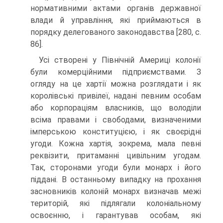
нормативними актами органів державної
влади й управління, які приймаються в
порядку делегованого законодавства [280, с.
86].
Усі створені у Північній Америці колонії
були комерційними підприємствами. З
огляду на це хартії можна розглядати і як
королівські привілеї, надані певним особам
або корпораціям власників, що володіли
всіма правами і свободами, визначеними
імперською конституцією, і як своєрідні
угоди. Кожна хартія, зокрема, мала певні
реквізити, притаманні цивільним угодам.
Так, сторонами угоди були монарх і його
піддані. В останньому випадку на прохання
засновників колоній монарх визначав межі
територій, які підлягали колоніальному
освоєнню, і гарантував особам, які