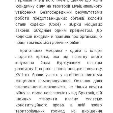
і приймати від його імені рішення, що мали
юридичну силу на території муніципального
утворення. Безпосередніми результатами
роботи представницьких органів колоній
стали кодекси (Code) - збірки місцевих
законів, об’єднані одним предметом. До
кодексів входили й правила про організацію
праці тимчасових і довічних рабів.
Британська Америка - єдина в історії
людства країна, яка від початку свого
існування йшла буржуазним шляхом
розвитку. Її першо- поселенці вже з початку
XVII ст. брали участь у створенні системи
місцевого самоврядування. Остання дала
американцям можливість не тільки почати
війну за свою незалежність від Британії, а й
швидко створити власну систему
конституційного права, в якій право
територіальних громад на вирішення