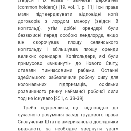
(звідси і їх назва - звичаєві держателі
(common holders)) [19, vol. 1, р. 11]. Їхні права
мали підтверджувати відповідні копії
договорів з лордом манору (звідси й
копігольд), утім дрібні орендарі були
беззахисні перед особою лендлорда, якщо
він скорочував площу селянського
копігольду і збільшував площу оренди
великих орендарів. Копігольдери, які були
примусово «викинуті» до Нового Світу,
ставали тимчасовими рабами. Останні
здебільшого забезпечили робочу силу для
колоніальних підприємців, оскільки
розвиненого ринку найманої робочої сили
тоді не існувало [251, с. 38-39].
Треба підкреслити, що відповідно до
сучасного розуміння засад трудового права
Сполучених Штатів американські дослідники
вважають за необхідне звернути увагу