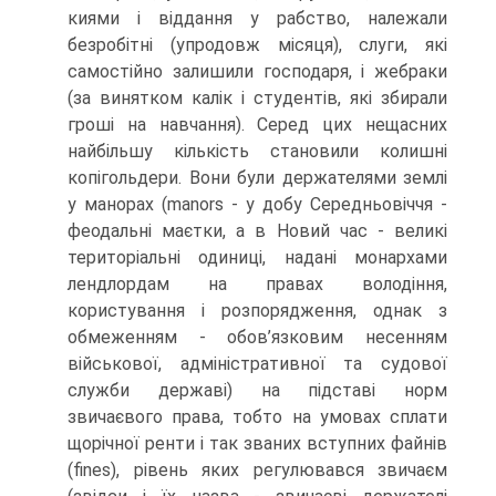
киями і віддання у рабство, належали
безробітні (упродовж місяця), слуги, які
самостійно залишили господаря, і жебраки
(за винятком калік і студентів, які збирали
гроші на навчання). Серед цих нещасних
найбільшу кількість становили колишні
копігольдери. Вони були держателями землі
у манорах (manors - у добу Середньовіччя -
феодальні маєтки, а в Новий час - великі
територіальні одиниці, надані монархами
лендлордам на правах володіння,
користування і розпорядження, однак з
обмеженням - обов’язковим несенням
військової, адміністративної та судової
служби державі) на підставі норм
звичаєвого права, тобто на умовах сплати
щорічної ренти і так званих вступних файнів
(fines), рівень яких регулювався звичаєм