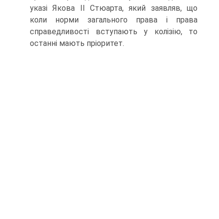
указі Якова ІІ Стюарта, який заявляв, що
коли норми загального права і права
справедливості вступають у колізію, то
останні мають пріоритет.