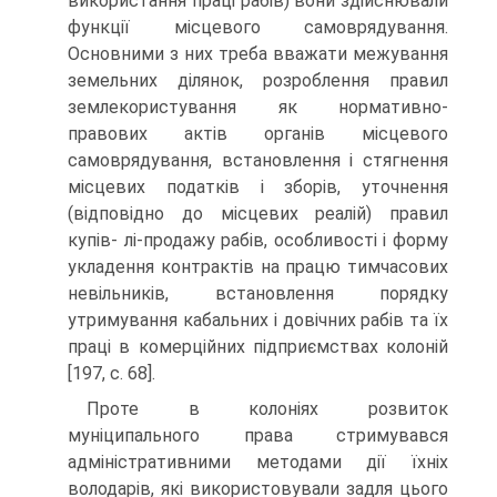
використання праці рабів) вони здійснювали
функції місцевого самоврядування.
Основними з них треба вважати межування
земельних ділянок, розроблення правил
землекористування як нормативно-
правових актів органів місцевого
самоврядування, встановлення і стягнення
місцевих податків і зборів, уточнення
(відповідно до місцевих реалій) правил
купів- лі-продажу рабів, особливості і форму
укладення контрактів на працю тимчасових
невільників, встановлення порядку
утримування кабальних і довічних рабів та їх
праці в комерційних підприємствах колоній
[197, с. 68].
Проте в колоніях розвиток
муніципального права стримувався
адміністративними методами дії їхніх
володарів, які використовували задля цього