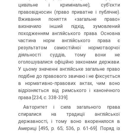
цивільне і кримінальне); суб’єкти
правовідносин (право приватне і публічне).
Вживання поняття «загальне право»
визначило інший підхід, зумовлений
походженням англійського права. Основна
частина норм англійського права є
результатом самостійної нормотворчої
діяльності суддів, тому вони не
оголошувалися офіційно законами держави.
У цьому значенні англійське загальне право
подібне до правового звичаю і не фіксується
в нормативно-правових актах, чим воно
відрізняється від римського і канонічного
права [234, с. 338-339].
Авторитет і сила загального права
спиралися на традиції англійської
державності, і тому воно вкоренилося в
Америці [495, р. 65; 536, p. 61-69]. Поряд із