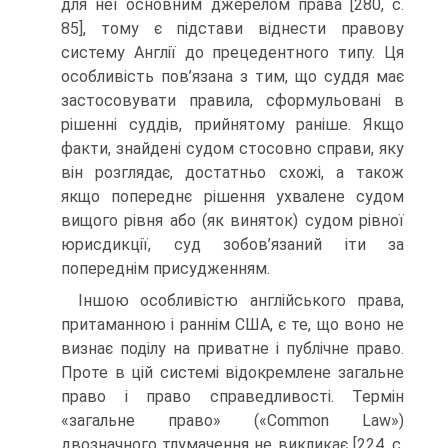
для неї основним джерелом права [280, с.
85], тому є підстави віднести правову
систему Англії до прецедентного типу. Ця
особливість пов’язана з тим, що суддя має
застосовувати правила, сформульовані в
рішенні суддів, прийнятому раніше. Якщо
факти, знайдені судом стосовно справи, яку
він розглядає, достатньо схожі, а також
якщо попереднє рішення ухвалене судом
вищого рівня або (як виняток) судом рівної
юрисдикції, суд зобов’язаний іти за
попереднім присудженням.
Іншою особливістю англійського права,
притаманною і раннім США, є те, що воно не
визнає поділу на приватне і публічне право.
Проте в цій системі відокремлене загальне
право і право справедливості. Термін
«загальне право» («Common Law»)
двозначного тлумачення не викликає [224, с.