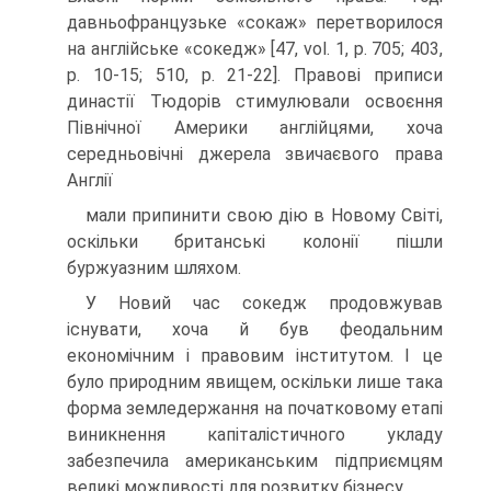
давньофранцузьке «сокаж» перетворилося
на англійське «сокедж» [47, vol. 1, р. 705; 403,
р. 10-15; 510, р. 21-22]. Правові приписи
династії Тюдорів стимулювали освоєння
Північної Америки англійцями, хоча
середньовічні джерела звичаєвого права
Англії
мали припинити свою дію в Новому Світі,
оскільки британські колонії пішли
буржуазним шляхом.
У Новий час сокедж продовжував
існувати, хоча й був феодальним
економічним і правовим інститутом. І це
було природним явищем, оскільки лише така
форма земледержання на початковому етапі
виникнення капіталістичного укладу
забезпечила американським підприємцям
великі можливості для розвитку бізнесу.