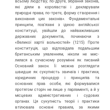
всьому людству; по-друге, зібрання законів,
які діяли в королівстві і декларували
природні права; по-третє, форму створення і
виконання цих законів». Фундаментальні
принципи, пов’язані з ідеєю англійської
конституції, увійшли до найважливіших
державних документів, починаючи з
«Великої хартії вольностей» (1215). Проте
конституція, що відповідала подальшим
британським уявленням, ніколи не мис-
лилася в сучасному розумінні як писаний
Основний закон. Її можна розглядати
швидше як сукупність звичаїв і практики,
юридичних процедур і принципів та
основних прав особи, які формувалися
протягом сторіч не лише у парламенті, а й у
місцевих адміністративних і судових
органах. Ця сукупність теорії і практики
втілювала основні правила, за якими