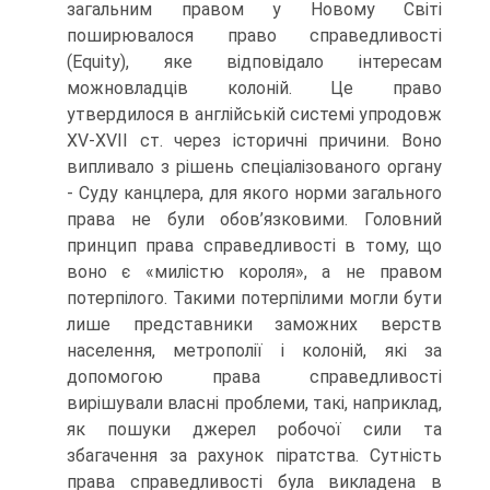
загальним правом у Новому Світі
поширювалося право справедливості
(Equity), яке відповідало інтересам
можновладців колоній. Це право
утвердилося в англійській системі упродовж
XV-XVII ст. через історичні причини. Воно
випливало з рішень спеціалізованого органу
- Суду канцлера, для якого норми загального
права не були обов’язковими. Головний
принцип права справедливості в тому, що
воно є «милістю короля», а не правом
потерпілого. Такими потерпілими могли бути
лише представники заможних верств
населення, метрополії і колоній, які за
допомогою права справедливості
вирішували власні проблеми, такі, наприклад,
як пошуки джерел робочої сили та
збагачення за рахунок піратства. Сутність
права справедливості була викладена в