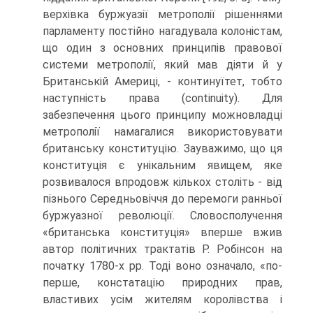
верхівка буржуазії метрополії рішеннями
парламенту постійно нагадувала колоністам,
що один з основних принципів правової
системи метрополії, який мав діяти й у
Британській Америці, - континуїтет, тобто
наступність права (continuity). Для
забезпечення цього принципу можновладці
метрополії намагалися використовувати
британську конституцію. Зауважимо, що ця
конституція є унікальним явищем, яке
розвивалося впродовж кількох століть - від
пізнього Середньовіччя до перемоги ранньої
буржуазної революції. Словосполучення
«британська конституція» вперше вжив
автор політичних трактатів Р. Робінсон на
початку 1780-х рр. Тоді воно означало, «по-
перше, констатацію природних прав,
властивих усім жителям королівства і