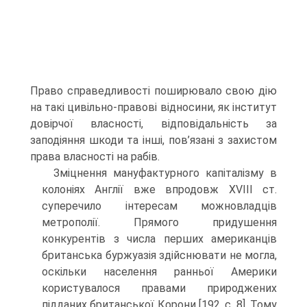
Право справедливості поширювало свою дію
на такі цивільно-правові відносини, як інститут
довірчої власності, відповідальність за
заподіяння шкоди та інші, пов’язані з захистом
права власності на рабів.
Зміцнення мануфактурного капіталізму в
колоніях Англії вже впродовж XVIII ст.
суперечило інтересам можновладців
метрополії. Прямого придушення
конкурентів з числа перших американців
британська буржуазія здійснювати не могла,
оскільки населення ранньої Америки
користувалося правами природжених
підданих британської Корони [192, с. 8]. Тому