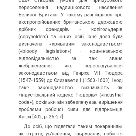
США створив умови для примусового
переселення надлишкового населення
Великої Британії. У такому разі йшлося про
експропрійованих британською державою
дрібних орендарів - копігольдерів
(copyholders) та інших осіб. Їхня доля була
визначена «кривавим законодавством»
(«bloody legislation») - кримінальною
відповідальністю за так зване
жебракування, яке переслідувалося
законодавством від Генріха VII Тюдора
(1547-1559) до Єлизавети I (1563-1603). Іноді
таке законодавство визначають як
«індустріальний кодекс Тюдорів» («industrial
code»), оскільки він забезпечував вирішення
проблеми робочої сили для підприємців
Англії [402, р. 26-27].
До осіб, що підлягали таким покаранням,
як страта, ув’язнення, таврування, побиття