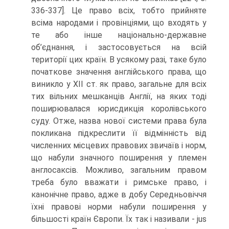
336-337]. Це право всіх, тобто прийняте
всіма народами і провінціями, що входять у
те або інше національно-державне
об’єднання, і застосовується на всій
території цих країн. В усякому разі, таке було
початкове значення англійського права, що
виникло у XII ст. як право, загальне для всіх
тих вільних мешканців Англії, на яких тоді
поширювалася юрисдикція королівського
суду. Отже, назва нової системи права була
покликана підкреслити її відмінність від
численних місцевих правових звичаїв і норм,
що набули значного поширення у племен
англосаксів. Можливо, загальним правом
треба було вважати і римське право, і
канонічне право, адже в добу Середньовіччя
їхні правові норми набули поширення у
більшості країн Європи. Їх так і називали - jus