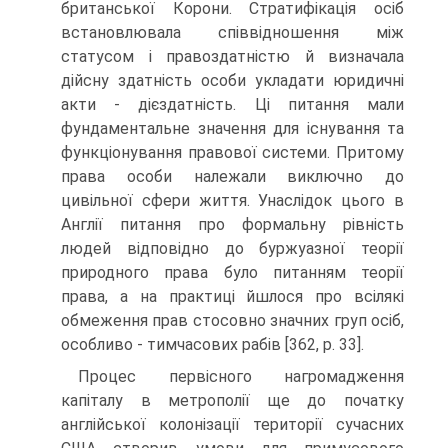
британської Корони. Стратифікація осіб
встановлювала співвідношення між
статусом і правоздатністю й визначала
дійсну здатність особи укладати юридичні
акти - дієздатність. Ці питання мали
фундаментальне значення для існування та
функціонування правової системи. Притому
права особи належали виключно до
цивільної сфери життя. Унаслідок цього в
Англії питання про формальну рівність
людей відповідно до буржуазної теорії
природного права було питанням теорії
права, а на практиці йшлося про всілякі
обмеження прав стосовно значних груп осіб,
особливо - тимчасових рабів [362, р. 33].
Процес первісного нагромадження
капіталу в метрополії ще до початку
англійської колонізації території сучасних