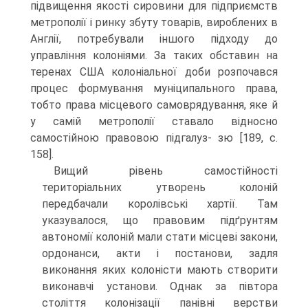
підвищення якості сировини для підприємств
метрополії і ринку збуту товарів, вироблених в
Англії, потребували іншого підходу до
управління колоніями. За таких обставин на
теренах США колоніальної доби розпочався
процес формування муніципального права,
тобто права місцевого самоврядування, яке й
у самій метрополії ставало відносно
самостійною правовою підгалуз- зю [189, с.
158].
Вищий рівень самостійності
територіальних утворень колоній
передбачали королівські хартії. Там
указувалося, що правовим підґрунтям
автономії колоній мали стати місцеві закони,
ордонанси, акти і постанови, задля
виконання яких колоністи мають створити
виконавчі установи. Однак за півтора
століття колонізації панівні верстви