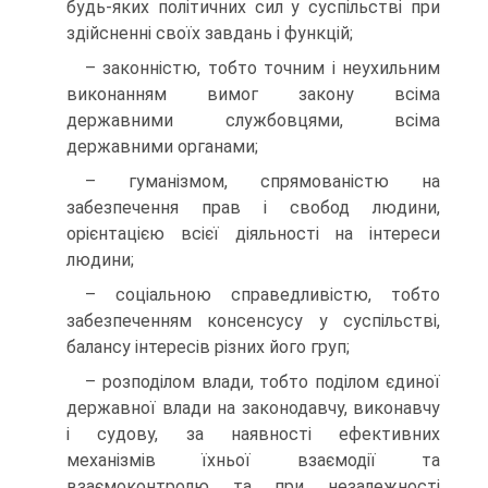
будь-яких політичних сил у суспільстві при
здійсненні своїх завдань і функцій;
– законністю, тобто точним і неухильним
виконанням вимог закону всіма
державними службовцями, всіма
державними органами;
– гуманізмом, спрямованістю на
забезпечення прав і свобод людини,
орієнтацією всієї діяльності на інтереси
людини;
– соціальною справедливістю, тобто
забезпеченням консенсусу у суспільстві,
балансу інтересів різних його груп;
– розподілом влади, тобто поділом єдиної
державної влади на законодавчу, виконавчу
і судову, за наявності ефективних
механізмів їхньої взаємодії та
взаємоконтролю та при незалежності