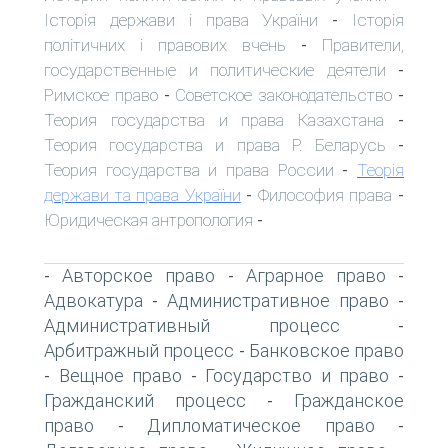
Історія держави і права України
Історія
-
політичних і правових вчень
Правители,
-
государственные и политические деятели
-
Римское право
Советское законодательство
-
-
Теория государства и права Казахстана
-
Теория государства и права Р. Беларусь
-
Теория государства и права России
Теорія
-
держави та права України
Философия права
-
-
Юридическая антропология
-
Авторское право
Аграрное право
-
-
-
Адвокатура
Административное право
-
-
Административный процесс
-
Арбитражный процесс
Банковское право
-
Вещное право
Государство и право
-
-
-
Гражданский процесс
Гражданское
-
право
Дипломатическое право
-
-