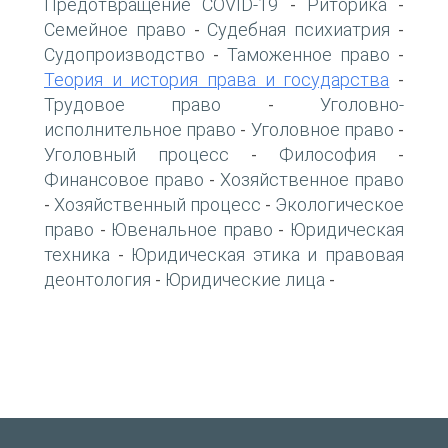
Предотвращение COVID-19
Риторика
-
-
Семейное право
Судебная психиатрия
-
-
Судопроизводство
Таможенное право
-
-
Теория и история права и государства
-
Трудовое право
Уголовно-
-
исполнительное право
Уголовное право
-
-
Уголовный процесс
Философия
-
-
Финансовое право
Хозяйственное право
-
Хозяйственный процесс
Экологическое
-
-
право
Ювенальное право
Юридическая
-
-
техника
Юридическая этика и правовая
-
деонтология
Юридические лица
-
-