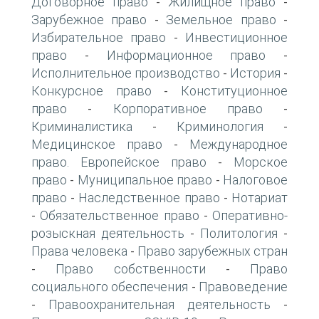
Договорное право
Жилищное право
-
-
Зарубежное право
Земельное право
-
-
Избирательное право
Инвестиционное
-
право
Информационное право
-
-
Исполнительное производство
История
-
-
Конкурсное право
Конституционное
-
право
Корпоративное право
-
-
Криминалистика
Криминология
-
-
Медицинское право
Международное
-
право. Европейское право
Морское
-
право
Муниципальное право
Налоговое
-
-
право
Наследственное право
Нотариат
-
-
Обязательственное право
Оперативно-
-
-
розыскная деятельность
Политология
-
-
Права человека
Право зарубежных стран
-
Право собственности
Право
-
-
социального обеспечения
Правоведение
-
Правоохранительная деятельность
-
-