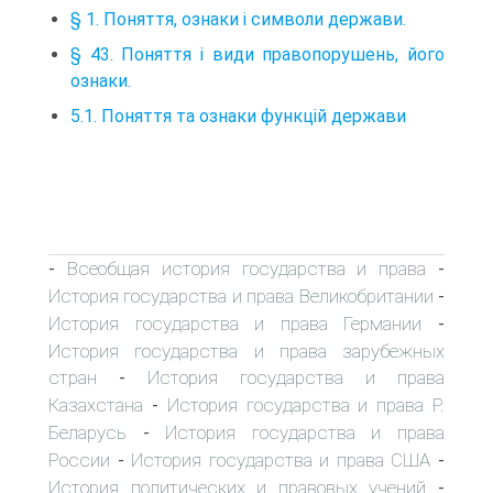
§ 1. Поняття, ознаки і символи держави.
§ 43. Поняття і види правопорушень, його
ознаки.
5.1. Поняття та ознаки функцій держави
Всеобщая история государства и права
-
-
История государства и права Великобритании
-
История государства и права Германии
-
История государства и права зарубежных
стран
История государства и права
-
Казахстана
История государства и права Р.
-
Беларусь
История государства и права
-
России
История государства и права США
-
-
История политических и правовых учений
-