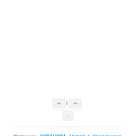
|
<<
>>
↑