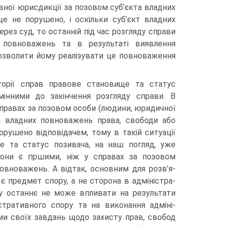
ивної юрисдикції за позовом суб’єкта владних
е не порушено, і оскільки суб’єкт владних
ез суд, то останній під час розгляду справи
х повноважень та в результаті виявлення
озволити йому ре­алізувати це повноваження
горії справ правове станови­ще та статус
мінними до закінчення розгляду справи. В
справах за позовом особи (людини, юридичної
а владних повноважень права, сво­боди або
орушено відповідачем, тому в такій ситуації
е та статус позивача, на наш погляд, уже
вони є гіршими, ніж у справах за позовом
повноважень. А відтак, основним для розв’я­
 є предмет спору, а не сторона в адміністра­
му останнє не може впливати на результати
істративного спору та на виконання адміні­
и своїх завдань щодо захисту прав, свобод