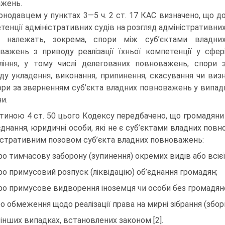
жень.
онодавцем у пунктах 3—5 ч. 2 ст. 17 КАС визначено, що д
тенції адміністративних судів на розгляд адміністра­тивни
 належать, зокрема, спори між суб’єктами влад­ни
важень з приводу реалізації їхньої компетенції у сфе­р
ління, у тому числі делегованих повноважень, спори 
ду укладення, виконання, припинення, скасування чи виз
ори за зверненням суб’єкта владних повноважень у випад
и.
тиною 4 ст. 50 цього Кодексу передбачено, що громадяни 
’єднання, юридичні особи, які не є суб’єктами владних пов
істративним позовом суб’єкта владних повноважень:
ро тимчасову заборону (зупинення) окремих видів або всієї
ро примусовий розпуск (ліквідацію) об’єднання грома­дян;
ро примусове видворення іноземця чи особи без грома­дянс
о обмеження щодо реалізації права на мирні зібрання (збори
 інших випадках, встановлених законом [2].