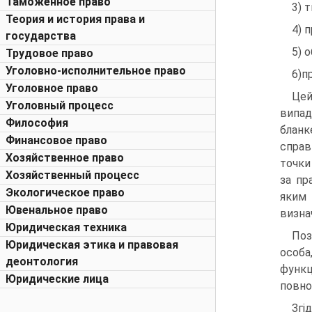
Таможенное право
3) 
Теория и история права и
4) 
государства
5) 
Трудовое право
Уголовно-исполнительное право
6)п
Уголовное право
Цей
Уголовный процесс
випад
Философия
бланк
Финансовое право
спра­
Хозяйственное право
точки
Хозяйственный процесс
за пр
Экологическое право
яким 
Ювенальное право
визнач
Юридическая техника
Поз
Юридическая этика и правовая
особа
деонтология
функц
Юридические лица
повно
Згі