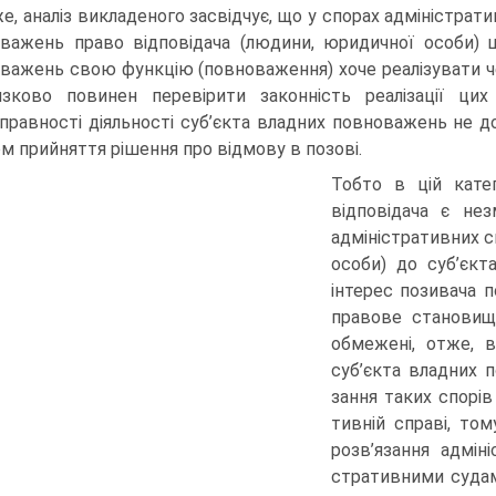
е, аналіз викладеного засвідчує, що у спорах адміністра­т
важень право відповідача (людини, юридичної особи) щ
важень свою функцію (повнова­ження) хоче реалізувати чер
язково повинен перевірити законність реалізації ци
правності діяльності суб’єкта владних повноважень не д
м прийняття рішення про відмову в позові.
Тобто в цій кате
відповідача є нез
адміністративних 
особи) до суб’єкт
інтерес позивача п
правове становищ
обмежені, отже, 
суб’єкта владних 
зання таких спорів
тивній справі, то
розв’язання адмін
стративними судам