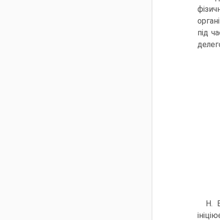
фізич
орган
під ч
делег
Н. 
ініці