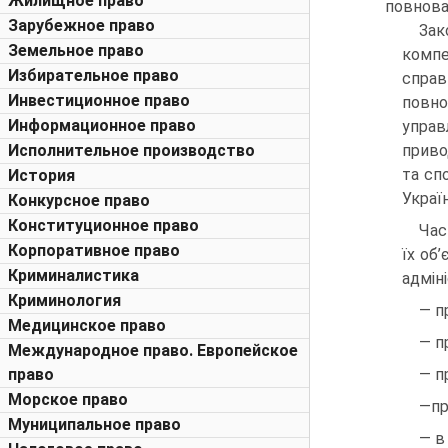
Жилищное право
повнова
Зарубежное право
Зак
Земельное право
компе
Избирательное право
справ
Инвестиционное право
повно
Информационное право
управ
Исполнительное производство
приво
та сп
История
Україн
Конкурсное право
Конституционное право
Час
Корпоративное право
їх об
Криминалистика
адмін
Криминология
— п
Медицинское право
— п
Международное право. Европейское
право
— п
Морское право
—пр
Муниципальное право
— в