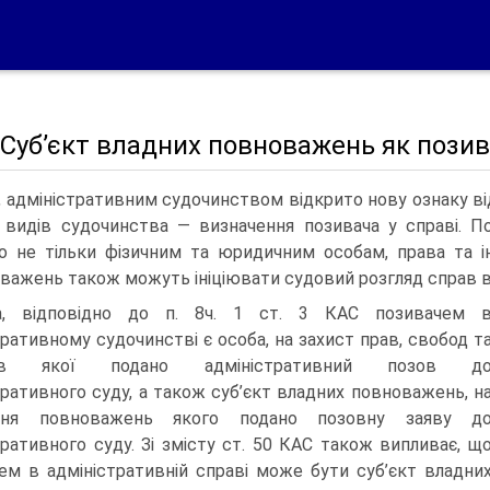
. Суб’єкт владних повноважень як позив
, адміністративним судочинством відкрито нову ознаку в
 видів су­дочинства — визначення позивача у справі.
о не тільки фізичним та юри­дичним особам, права та і
важень також можуть ініціювати судовий роз­гляд справ в
а, відпо­відно до п. 8ч. 1 ст. 3 КАС позивачем 
тративному судо­чинстві є особа, на захист прав, свобод т
есів якої подано адміністративний позов д
тративного суду, а також суб’єкт владних повноважень, н
ння повноважень яко­го подано позовну заяву д
тративного суду. Зі змісту ст. 50 КАС також випливає, щ
ем в адміністративній справі може бути суб’єкт владни