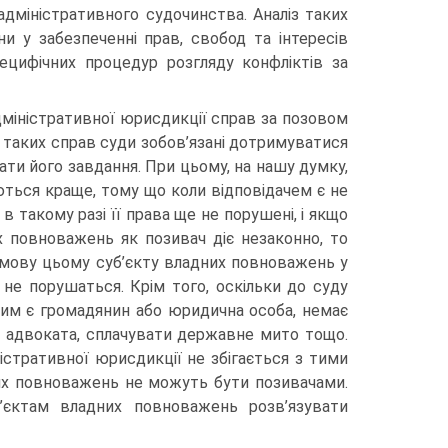
дміністративного судочинства. Аналіз таких
ни у за­безпеченні прав, свобод та інтересів
ецифічних процедур розгляду конфліктів за
дміністративної юрисдикції справ за позовом
у таких справ суди зобов’язані дотримуватися
ти його завдання. При цьому, на нашу думку,
ться краще, тому що коли відповіда­чем є не
в такому разі її права ще не порушені, і якщо
х повнова­жень як позивач діє незаконно, то
мову цьому суб’єкту владних повноважень у
 не порушаться. Крім того, оскільки до суду
яким є громадянин або юридична особа, немає
и адвоката, спла­чувати державне мито тощо.
ністративної юрисдикції не збі­гається з тими
дних повноважень не можуть бути позивачами.
’єктам владних повноважень розв’язувати