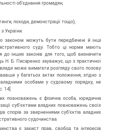
льності об’єднання громадян;
тинги, походи, демонстрації тощо);
з України.
що законом можуть бути передбачені й інші
ністративного суду. Тобто ці норми мають
ся до інших законів для того, щоб визначити
ць Н. Б. Писаренко зауважує, що з практичної
 влади може вимагати розгляду свого позову
вавши у багатьох актах положення, згідно з
д­владними особами у судовому порядку, не
. 14].
них повноважень є фізична особа, юридична
ізації суб’єктами влад­них повноважень своїх
дів спорів за зверненнями суб’єктів владних
істративного судочинства.
ин­ства є захист прав, свобод та інтересів