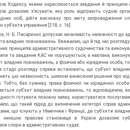
сів Кодексу, якими окреслюються завдан­ня й принципи а
исів дозволяє з’ясувати, яку роль відіграють судові орга
адних осіб, дійти ви­сновку про мету запровадження сп
 суб’єкта управління [218, с. 16].
е, Н. Б. Писаренко допускає можливість належності до а
кта влад­них повноважень. Вважаємо, що й під час розгляд
них принципів адміні­стративного судочинства та виконува
ипи та завдання КАС не порушу­ються, а навпаки, виконую
кт владних повноважень, а фізична або юридична особа, то 
а стадії розгляду справи встановить, що суб’єкт владни
нить цю незаконність шляхом винесення рішення про від
і. Тобто, без сумніву, права фізичної чи юридичної особи
ається суб’єкт владних повноважень, то відповідачеві, 
ідності го­тувати позовну заяву, користуватися послугам
міло, що такий підхід до ви­значення категорії справ адмі
дами, що існують у Німеччині і Франції, де суб’єкти вла
к нинішнє правове становище в Україні дозволяє суб
ені спори в адміні­стративних судах.