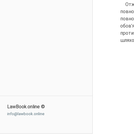
Отж
повно
повно
обов’
проти
шляхо
LawBook.online ©
info@lawbook.online