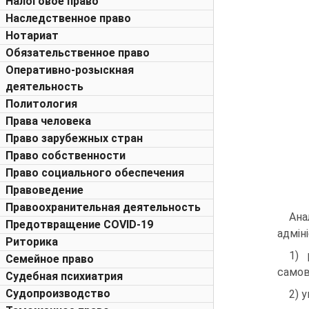
Налоговое право
Наследственное право
Нотариат
Обязательственное право
Оперативно-розыскная
деятельность
Политология
Права человека
Право зарубежных стран
Право собственности
Право социального обеспечения
Правоведение
Правоохранительная деятельность
Ана
Предотвращение COVID-19
адмін
Риторика
1) 
Семейное право
самов
Судебная психиатрия
Судопроизводство
2) 