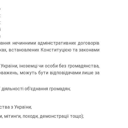
о
х
х
і
з
нання нечинними адміністративних договорів
ках, вста­новлених Конституцією та законами
України, іноземці чи особи без громадянства,
новажень, мо­жуть бути відповідачами лише за
 діяльності об’єднання громадян;
тва з України;
, мітинги, походи, демонстрації тощо);