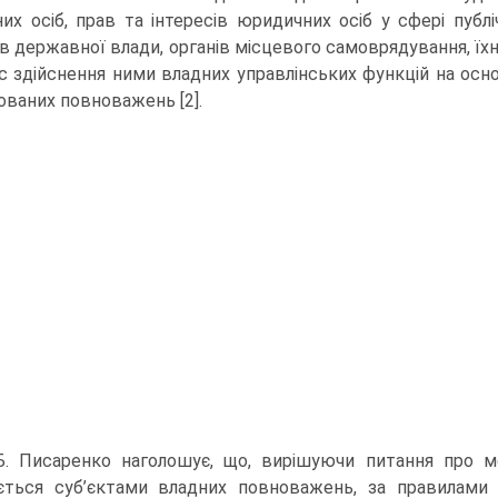
них осіб, прав та ін­тересів юридичних осіб у сфері пуб
ів державної влади, органів місцевого са­моврядування, їхн
ас здійснення ними владних управлінських функцій на осно
ованих повноважень [2].
Б. Писаренко наголошує, що, вирішуючи питання про мож
юється суб’єктами владних повноважень, за правилами