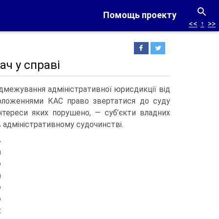
Помощь проекту
<<
↑
>>
ач у справі
ідмежування адміністративної юрисдикції від
 Положеннями КАС право звертатися до суду
нтереси яких порушено, — суб’єкти владних
 адміністративному судочинстві.
в
а
о
а
о
о
х