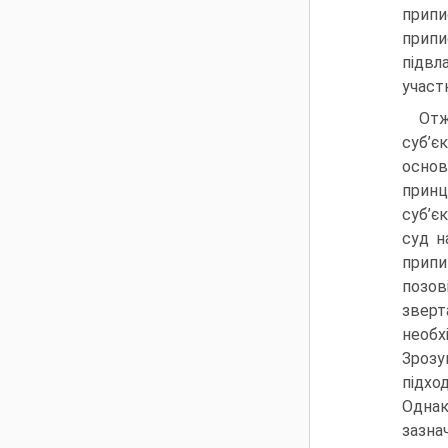
припи
при­п
підвл
участю
Отж
суб’є
основ
принц
суб’є
суд н
припи
позов
зверт
необх
Зрозу
підхо
Од­на
зазнач