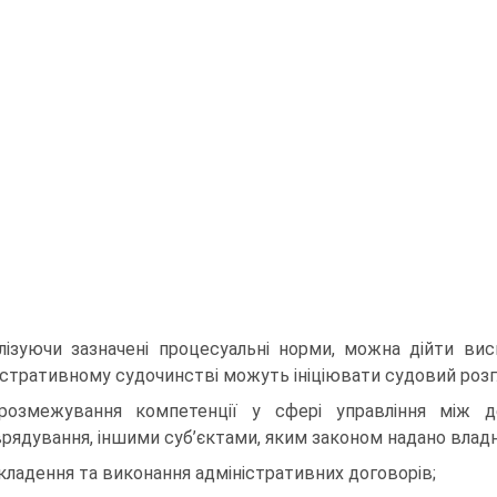
лізуючи зазначені процесуальні норми, можна дійти ви­
істративному судочинстві можуть ініціювати судовий розг
розмежування компетенції у сфері управління між д
рядування, ін­шими суб’єктами, яким законом надано влад
укладення та виконання адміністративних договорів;