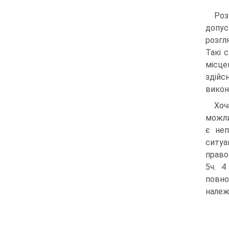
Роз
допус
розгл
Такі 
місце
здійс
вико­
Хоч
можли
є неп
ситуа
право
5ч. 4
повно
належ