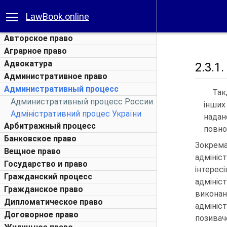
LawBook.online
Авторское право
Аграрное право
Адвокатура
2.3.1
Административное право
Административный процесс
Так
Административный процесс России
інших
Адміністративний процес України
надан
Арбитражный процесс
повно
Банковское право
Зокрем
Вещное право
адмініс
Государство и право
інтер
Гражданский процесс
адмініс
Гражданское право
викона
Дипломатическое право
адмініс
Договорное право
позивач