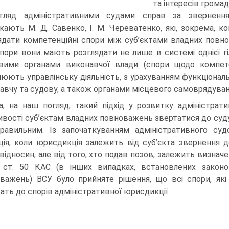
та інтересів громад
гляд адміністративними судами справ за зверненн
кають М. Д. Савенко, І. М. Череватенко, які, зокрема, ко
ядати компетенційні спори між суб’єктами владних повнова
спори вони мають розглядати не лише в системі однієї гі
вими органами вико­навчої влади (спори щодо компете
нюють управлінську діяльність, з урахуванням функціональ
навчу та судову, а також органами місцевого самоврядування
а, на наш погляд, такий підхід у розвитку адміністрат
вості суб’єктам владних повноважень звертатися до суд
равильним. Із започаткуванням адміністративного суд
ція, коли юрисдикція залежить від суб’єкта звернення д
відносин, але від того, хто подав позов, залежить визначе
 ст. 50 КАС (в інших випадках, встановлених закон
важень) ВСУ було прийняте рішення, що всі спори, які 
ать до спорів адміністративної юрисдикції.