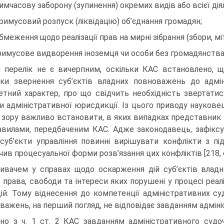
тимчасову заборону (зупинення) окремих видів або всієї дія
примусовий розпуск (ліквідацію) об’єднання громадян;
обмеження щодо реалізації прав на мирні зібрання (збори, мі
римусове видворення іноземця чи особи без громадян­ства 
 перелік не є вичерпним, оскільки КАС встановлено, 
ки звернення суб’єктів владних повноважень до адмі
етний характер, про що свідчить необхід­ність звертати
ви адміністративної юрисдикції. Із цього приводу наукове
 зору важливо встановити, в яких випадках представник
авилами, передбаченим КАС. Адже законодавець, зафіксу
суб’єкти управління повинні вирішувати конфлікти з пі
ив процесуаль­ної форми розв’язання цих конфліктів [218, с
ивачем у справах щодо оскарження дій суб’єктів влад
, права, свободи та інтереси яких порушені у процесі реал
ій. Тому віднесення до компетен­ції адміністративних су
важень, на перший погляд, не відповідає завдан­ням адмін
дно з ч. 1 ст. 2 КАС завданням адміністративного судоч