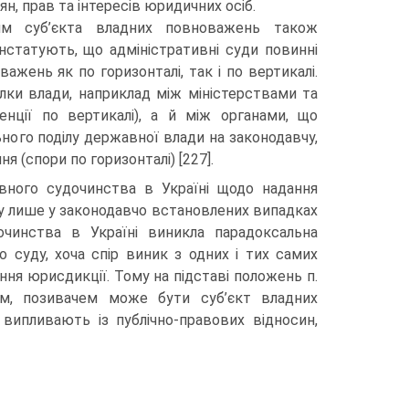
ян, прав та інтересів юридичних осіб.
ям суб’єкта владних повноважень також
нстатують, що адміністратив­ні суди повинні
жень як по горизонталі, так і по вертикалі.
лки вла­ди, наприклад між міністерствами та
нції по вертикалі), а й між ор­ганами, що
ного поділу державної влади на законодавчу,
 (спори по горизонталі) [227].
ив­ного судочинства в Україні щодо надання
у лише у законодавчо встановлених випадках
очинства в Україні виникла парадоксаль­на
о суду, хоча спір виник з одних і тих самих
ння юрисдикції. То­му на підставі положень п.
ом, позивачем може бути суб’єкт владних
ви­пливають із публічно-правових відносин,