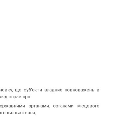
сновку, що суб’єкти владних повноважень в
ляд справ про:
ер­жавними органами, органами місцевого
ні повноваження;