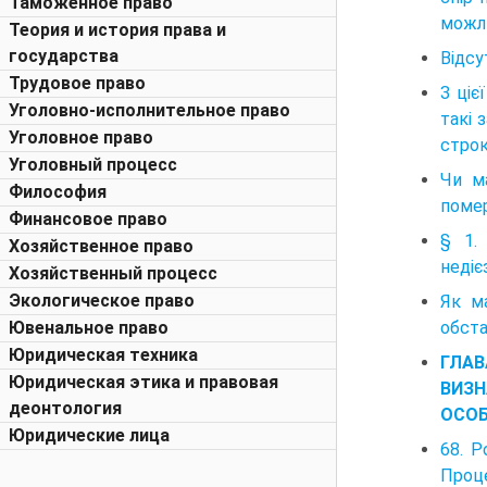
Таможенное право
можли
Теория и история права и
государства
Відсу
Трудовое право
З ціє
Уголовно-исполнительное право
такі 
Уголовное право
строк
Уголовный процесс
Чи м
Философия
поме
Финансовое право
§ 1.
Хозяйственное право
недіє
Хозяйственный процесс
Экологическое право
Як м
обста
Ювенальное право
Юридическая техника
ГЛАВ
Юридическая этика и правовая
ВИЗН
деонтология
ОСО
Юридические лица
68. Р
Проце