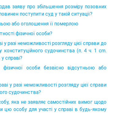
подав заяву про збільшення розміру позовних
 повинен поступити суд у такій ситуації?
тньою або оголошення її померлою
тності фізичної особи?
 у разі неможливості розгляду цієї справи до
 конституційного судочинства (п. 4 ч. 1 cm.
 у справі?
 фізичної особи безвісно відсутньою або
аві у разі неможливості розгляду цієї справи
ного судочинства?
собу, яка не заявляє самостійних вимог щодо
и цю особу для участі у справі в будь-якому