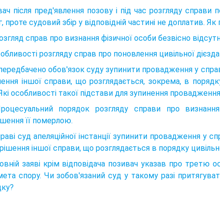
ач після пред'явлення позову і під час розгляду справи 
, проте судовий збір у відповідній частині не доплатив. Як
Розгляд справ про визнання фізичної особи безвісно відсу
собливості розгляду справ про поновлення цивільної дієзда
ередбачено обов'язок суду зупинити провадження у справі
ення іншої справи, що розглядається, зокрема, в порядку
 Які особливості такої підстави для зупинення провадження
Процесуальний порядок розгляду справи про визнання
шення її померлою.
раві суд апеляційної інстанції зупинити провадження у спр
рішення іншої справи, що розглядається в порядку цивіль
овній заяві крім відповідача позивач указав про третю о
ета спору. Чи зобов'язаний суд у такому разі притягуват
дку?