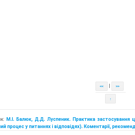
|
<<
>>
↑
ик:
М.І. Балюк, Д.Д. Луспеник. Практика застосування 
ий процес у питаннях і відповідях). Коментарії, рекомендаці