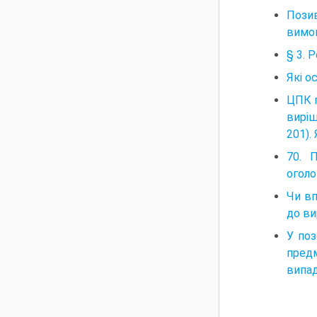
Позив
вимог
§ 3. 
Які о
ЦПК п
виріш
201).
70. 
оголо
Чи вп
до ви
У поз
предм
випа