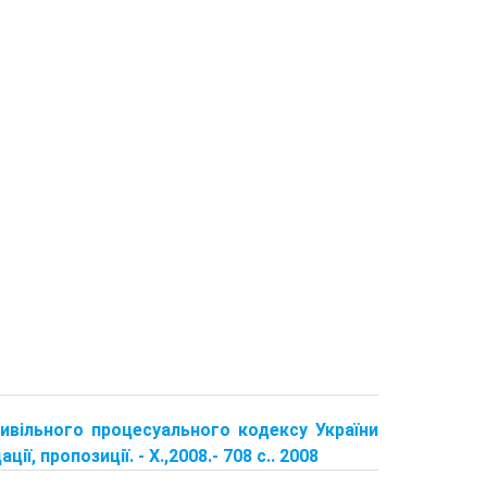
цивільного процесуального кодексу України
ї, пропозиції. - X.,2008.- 708 с.. 2008