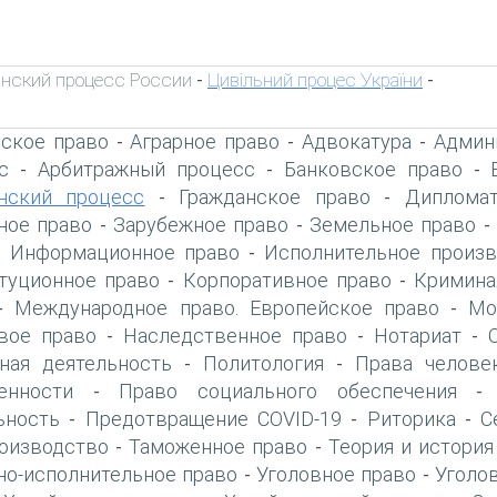
нский процесс России
Цивільний процес України
-
-
ское право
Аграрное право
Адвокатура
Админ
-
-
-
с
Арбитражный процесс
Банковское право
-
-
-
нский процесс
Гражданское право
Дипломат
-
-
ое право
Зарубежное право
Земельное право
-
-
Информационное право
Исполнительное произв
-
-
туционное право
Корпоративное право
Кримина
-
-
Международное право. Европейское право
Мо
-
-
вое право
Наследственное право
Нотариат
-
-
-
ная деятельность
Политология
Права челове
-
-
енности
Право социального обеспечения
-
ьность
Предотвращение COVID-19
Риторика
С
-
-
-
оизводство
Таможенное право
Теория и история
-
-
но-исполнительное право
Уголовное право
Уголо
-
-