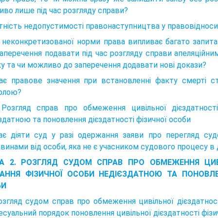
во лише під час розгляду справи?
тність недопустимості правонаступництва у правовідносин
ї неконкретизованої норми права випливає багато запита
заперечення подавати під час розгляду справи апеляційн
у та чи можливо до заперечення додавати нові докази?
ає правове значення при встановленні факту смерті ст
рлою?
 Розгляд справ про обмеження цивільної дієздатності
здатною та поновлення дієздатності фізичної особи
ає діяти суд у разі одержання заяви про перегляд суд
винами від особи, яка не є учасником судового процесу в 
А 2. РОЗГЛЯД СУДОМ СПРАВ ПРО ОБМЕЖЕННЯ ЦИВІ
АННЯ ФІЗИЧНОЇ ОСОБИ НЕДІЄЗДАТНОЮ ТА ПОНОВЛЕ
БИ
озгляд судом справ про обмеження цивільної дієздатност
суальний порядок поновлення цивільної дієздатності фізи