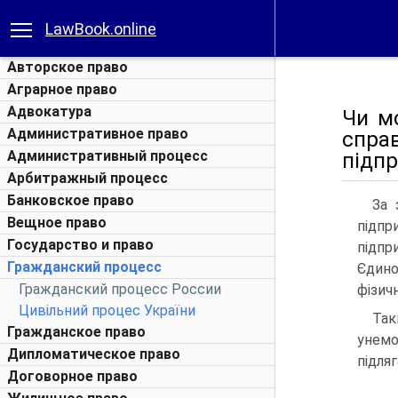
LawBook.online
Авторское право
Аграрное право
Адвокатура
Чи м
Административное право
спра
Административный процесс
підпр
Арбитражный процесс
Банковское право
За 
Вещное право
підп
Государство и право
підпр
Гражданский процесс
Єдино
Гражданский процесс России
фізич
Цивільний процес України
Так
Гражданское право
унемо
Дипломатическое право
підляг
Договорное право