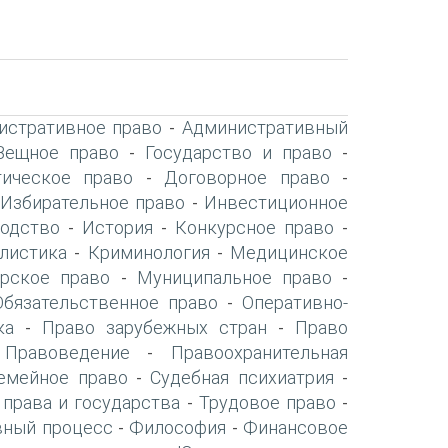
истративное право
Административный
-
Вещное право
Государство и право
-
-
ическое право
Договорное право
-
-
Избирательное право
Инвестиционное
-
-
одство
История
Конкурсное право
-
-
-
листика
Криминология
Медицинское
-
-
рское право
Муниципальное право
-
-
Обязательственное право
Оперативно-
-
ка
Право зарубежных стран
Право
-
-
Правоведение
Правоохранительная
-
-
емейное право
Судебная психиатрия
-
-
 права и государства
Трудовое право
-
-
вный процесс
Философия
Финансовое
-
-