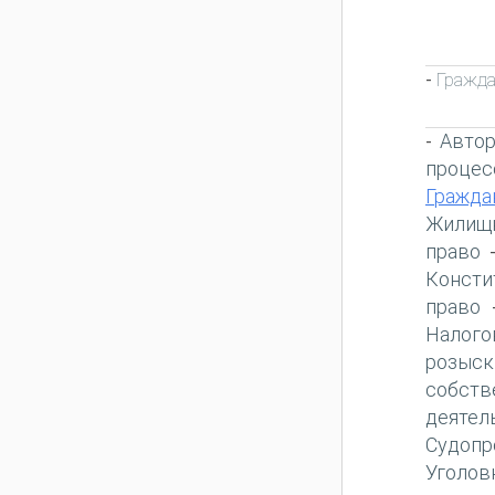
Гражда
-
Автор
-
процес
Гражда
Жилищн
право
Консти
право
Налого
розыск
собств
деятел
Судопр
Уголов