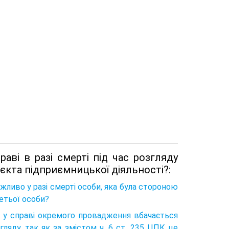
ві в разі смерті під час розгляду
'єкта підприємницької діяльності?:
жливо у разі смерті особи, яка була стороною
ретьої особи?
я у справі окремого провадження вбачається
ляду, так як за змістом ч. 6 ст. 235 ЦПК це