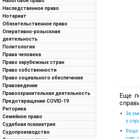
Налоговое право
Наследственное право
Нотариат
Обязательственное право
Оперативно-розыскная
деятельность
Политология
Права человека
Право зарубежных стран
Право собственности
Право социального обеспечения
Правоведение
Правоохранительная деятельность
Еще п
Предотвращение COVID-19
справи
Риторика
За зм
Семейное право
у спр
Судебная психиатрия
Якщо 
Судопроизводство
спір 