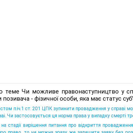
о теме Чи можливе правонаступництво у спра
 позивача - фізичної особи, яка має статус суб
істом п.іч.1 ст. 201 ЦПК зупинити провадження у справі мо
аві. Чи застосовується ця норма права у випадку смерті т
на стадії вирішення питання про відкриття провадженн
про право, то чи можна зразу же залишити заяву без розг