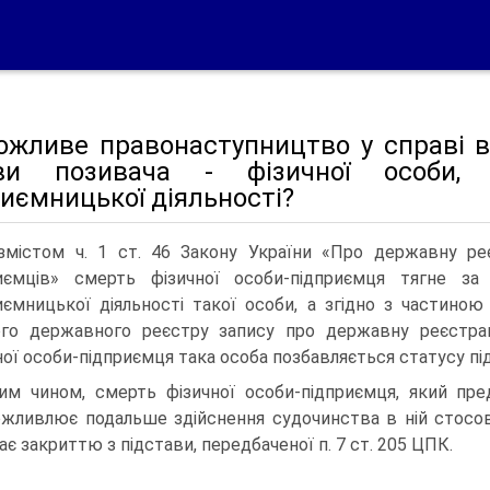
ожливе правонаступництво у справі в 
ви позивача - фізичної особи,
иємницької діяльності?
змістом ч. 1 ст. 46 Закону України «Про державну ре
риємців» смерть фізичної особи-підприємця тягне з
иємницької діяльності такої особи, а згідно з частино
го державного реєстру запису про державну реєстрац
ної особи-підприємця така особа позбавляється статусу пі
им чином, смерть фізичної особи-підприємця, який пред
жливлює подальше здійснення судочинства в ній стосов
ає закриттю з підстави, передбаченої п. 7 ст. 205 ЦПК.