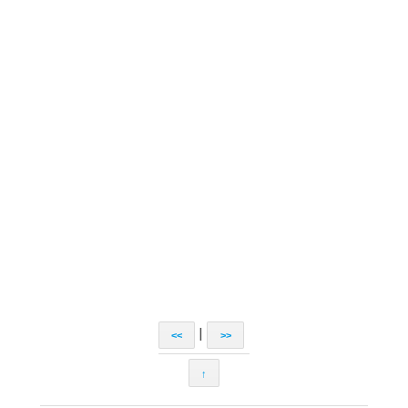
|
<<
>>
↑