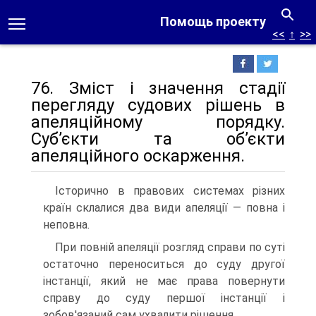
Помощь проекту
<<
↑
>>
76. Зміст і значення стадії
перегляду судових рішень в
апеляційному порядку.
Суб’єкти та об’єкти
апеляційного оскарження.
Історично в правових системах різних
країн склалися два види апеляції — повна і
неповна.
При повній апеляції розгляд справи по суті
остаточно переноситься до суду другої
інстанції, який не має права повернути
справу до суду першої інстанції і
зобов'язаний сам ухвалити рішення.