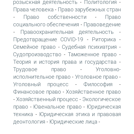
розыскная деятельность
Политология
-
-
Права человека
Право зарубежных стран
-
Право собственности
Право
-
-
социального обеспечения
Правоведение
-
Правоохранительная деятельность
-
-
Предотвращение COVID-19
Риторика
-
-
Семейное право
Судебная психиатрия
-
-
Судопроизводство
Таможенное право
-
-
Теория и история права и государства
-
Трудовое право
Уголовно-
-
исполнительное право
Уголовное право
-
-
Уголовный процесс
Философия
-
-
Финансовое право
Хозяйственное право
-
Хозяйственный процесс
Экологическое
-
-
право
Ювенальное право
Юридическая
-
-
техника
Юридическая этика и правовая
-
деонтология
Юридические лица
-
-