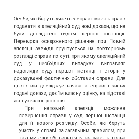
Особи, які беруть участь у справі, мають право
подавати в апеляційний суд нові докази, що не
були досліджені судом першої інстанції.
Перевірка оскарженого рішення при Повній
апеляції завжди ґрунтується на повторному
розгляді справи по суті, при якому апеляційний
суд у необхідних випадках виправляє
недогляди суду першої інстанції і сторін у
доказуванні фактичних обставин справи. Для
цього він досліджує наявні в справі і знову
подані докази, дає їм власну оцінку, на підставі
якої ухвалює рішення.
При неповній апеляції можливе
повернення справи у суд першої інстанції
для її нового розгляду. Особи, які беруть
участь у справі, за загальним правилом, при
такому способі перегляду не мають права