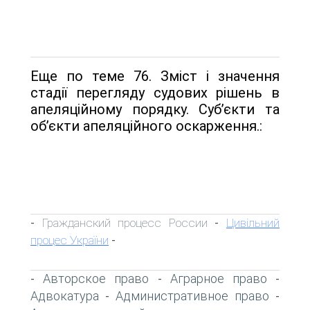
Еще по теме 76. Зміст і значення
стадії перегляду судових рішень в
апеляційному порядку. Суб’єкти та
об’єкти апеляційного оскарження.:
Гражданский процесс России
Цивільний
-
-
процес України
-
Авторское право
Аграрное право
-
-
-
Адвокатура
Административное право
-
-