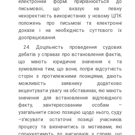
електронній формі прирівнюється до
письмової, що вказує на певну
некоректність використаних у новому ЦПК
положень про письмові та електронні
докази і на необхідність суттєвого їх
доопрацювання.
24. Доцільність проведення судових
дебатів у справах про встановлення фактів,
що мають юридичне значення є та
зумовлена тим, що вони, попри відсутність
сторін з протилежними позиціями, дають
можливість заявнику додатково
акцентувати увагу на обставинах, які мають
значення для встановлення відповідного
факту, заінтересованим особам –
узагальнити свою позицію щодо нього, суду
–з’ясувати остаточні позиції учасників
процесу та визначитись із мотивами, які
спонукатимуть до висновків у справі, що