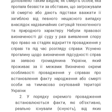
доповнено таким видом, як смерть особи, яка
пропала безвісти за обставин, що загрожували
їй смертю або дають підстави вважати її
загиблою від певного нещасного випадку
внаслідок надзвичайних ситуацій техногенного
та природного характеру. Набули правової
визначеності дії суду у разі виявлення спору
про право на стадіях відкриття провадження у
справі та під час розгляду справи. Усунено
прогалину щодо визначення підсудності справ
за заявою громадянина України, який
проживає за її межами. Визначено окремі
особливості провадження у справах про
встановлення факту народження або смерті
особи на тимчасово окупованій території
України.
2. У порядку окремого провадження
встановлюються факти, які об’єктивно,
реально існували (існують), від яких