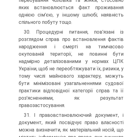
перебування чоловіка та жінки; стосовно
яких встановлюється факт проживання
однією сім’єю, у іншому шлюбі; наявність
спільного побуту тощо.
30. Процедурні питання, пов’язані із
розглядом справ про встановлення фактів
народження і смерті на тимчасово
окупованій території, не повинні бути
надмірно деталізованими у нормах ЦПК
України, щоб не переобтяжувати їх, ризики, у
тому числі майнового характеру, можуть
бути мінімізовані узагальненнями судової
практики відповідної категорії справ та її
роз’ясненнями, як результат
правозастосування.
31. І правовстановлюючий документ, і
документ, який посвідчує право власності
можна визначити, як матеріальний носій, що