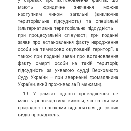
у справах про встановлення фактів, що
мають юридичне значення можна
наступним чином: загальні (виключна
територіальна підсудність) та спеціальні
(альтернативна територіальна підсудність –
при процесуальній співучасті, при поданні
заяви про встановлення факту народження
особи на тимчасово окупованій території, а
також при поданні заяви про встановлення
факту смерті особи на такій території;
підсудність за ухвалою судді Верховного
Суду України – при зверненні громадянина
України, який проживає за її межами).
19. У рамках одного провадження не
мають розглядатися вимоги, які за своїми
природою і ознаками відносяться до різних
видів проваджень.