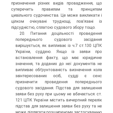
призначення різних видів провадження, що
суперечить правилам та принципам
цивільного судочинства. Це може викликати і
цілком очікувані труднощі, пов’язані із
підсудністю, сплатою судового збору тощо.
20. Питання доцільності проведення
попереднього судового засідання
вирішується, як випливає із ч.7 ст.130 ЦПК
України, суддею. Якщо із заяви про
встановлення факту, що має юридичне
значення, та доданих до неї документів не
випливає обґрунтованість визначення кола
заінтересованих осіб, судді є сенс
призначити проведення попереднього
судового засідання. Підстав для залишення
заяви без руху при цьому не вбачається: ст.
121 ЦПК України містить вичерпний перелік
підстав для залишення заяви без руху та не
може підлягати розширеному застосуванню