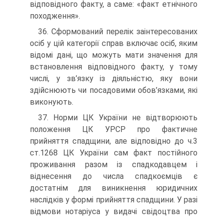
відповідного факту, а саме: «факт етнічного
походження».
36. Сформований перелік заінтересованих
осіб у цій категорії справ включає осіб, яким
відомі дані, що можуть мати значення для
встановлення відповідного факту, у тому
числі, у зв’язку із діяльністю, яку вони
здійснюють чи посадовими обов’язками, які
виконують.
37. Норми ЦК України не відтворюють
положення ЦК УРСР про фактичне
прийняття спадщини, але відповідно до ч.3
ст.1268 ЦК України сам факт постійного
проживання разом із спадкодавцем і
віднесення до числа спадкоємців є
достатнім для виникнення юридичних
наслідків у формі прийняття спадщини. У разі
відмови нотаріуса у видачі свідоцтва про