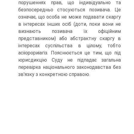
порушеннях прав, що індивідуально та
безпосередньо стосуються позивача. Це
означає, що особа не може подавати скаргу
в інтересах інших осіб (доти, поки вони не
визнають позивача їх офі­ційним
представником) або абстрактну скаргу в
інтересах суспільства в цілому, тобто
асііорориіагіз. Пояснюється це тим, що під
юрисдикцію Суду не підпадає загальна
перевірка національного законодавства без
зв'язку з конкретною справою.