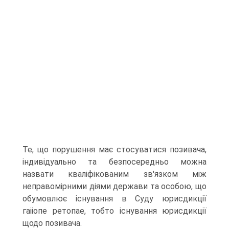
Те, що порушення має стосуватися по­зивача,
індивідуально та безпосередньо можна
назвати кваліфікованим зв'язком між
неправомірними діями держави та особою, що
обумовлює існування в Суду юрисдикції
гаііопе ретопае, тобто існування юрис­дикції
щодо позивача.