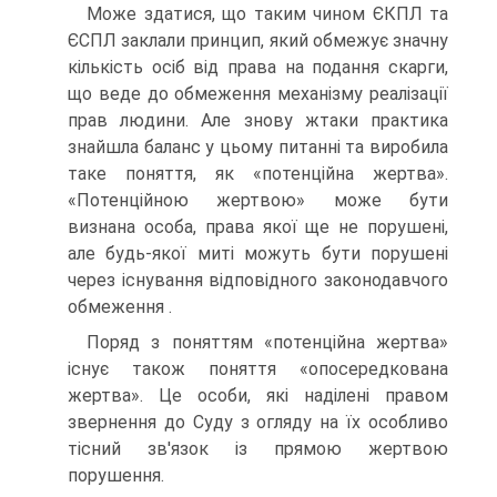
Може здатися, що таким чином ЄКПЛ та
ЄСПЛ заклали принцип, який обмежує значну
кількість осіб від права на подання скарги,
що веде до обмеження механізму реалізації
прав людини. Але знову жтаки практика
знайшла баланс у цьому питанні та виробила
таке поняття, як «потенційна жертва».
«Потенційною жертвою» може бути
визнана особа, права якої ще не порушені,
але будь-якої миті можуть бути по­рушені
через існування відповідного законодавчого
обмеження .
Поряд з поняттям «потенційна жертва»
існує також поняття «опо­середкована
жертва». Це особи, які наділені правом
звернення до Суду з огляду на їх особливо
тісний зв'язок із прямою жертвою
порушення.