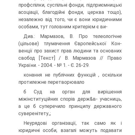
профспілки, суспільні фонди, під­приємницькі
асоціації, благодійні фонди, церква тощо),
незалежно від того, чи є вони юридичними
особами, тут головним критерієм є ви-
Див.: Мармазов, В. Про телеологічне
(цільове) тлумачення Європейської Кон­
венції про захист прав людини та основних
свобод [Текст] / В. Мармазов // Право
України. - 2004. - № 1. - Є. 26-29.
конання не публічних функцій , оскільки
протилежне перетворювало
б Суд на орган для вирішення
міжінституційних спорів держ&в- учасниць,
а це б суперечило принципу державного
суверенітету.,;
Неурядові організації, так само як і
юридичні особи, взагалі можуть подавати