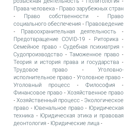
розыскная деятельность
Политология
-
-
Права человека
Право зарубежных стран
-
Право собственности
Право
-
-
социального обеспечения
Правоведение
-
Правоохранительная деятельность
-
-
Предотвращение COVID-19
Риторика
-
-
Семейное право
Судебная психиатрия
-
-
Судопроизводство
Таможенное право
-
-
Теория и история права и государства
-
Трудовое право
Уголовно-
-
исполнительное право
Уголовное право
-
-
Уголовный процесс
Философия
-
-
Финансовое право
Хозяйственное право
-
Хозяйственный процесс
Экологическое
-
-
право
Ювенальное право
Юридическая
-
-
техника
Юридическая этика и правовая
-
деонтология
Юридические лица
-
-