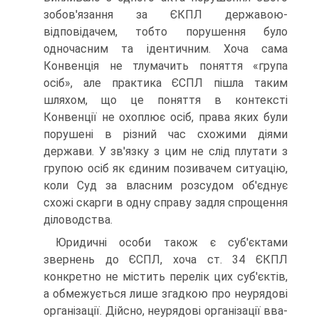
зобов'язання за ЄКПЛ державою-
відповідачем, тобто порушення було
одночасним та ідентичним. Хоча сама
Конвенція не тлумачить поняття «група
осіб», але практика ЄСПЛ пішла таким
шляхом, що це поняття в контексті
Конвенції не охоплює осіб, права яких були
порушені в різний час схожими діями
держави. У зв'язку з цим не слід плутати з
групою осіб як єдиним позивачем ситуацію,
коли Суд за власним розсудом об'єднує
схожі скарги в одну справу задля спрощення
діловодства.
Юридичні особи також є суб'єктами
звернень до ЄСПЛ, хоча ст. 34 ЄКПЛ
конкретно не містить перелік цих суб'єктів,
а обмежується лише згадкою про неурядові
організації. Дійсно, неурядові організації вва­