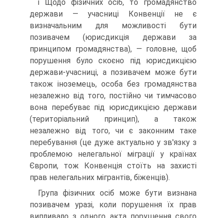
і Щодо фізичних осіб, то громадянство
держави — учасниці Кон­венції не є
визначальним для можливості бути
позивачем (юрисдикція держави за
принципом громадянства), — головне, щоб
порушення було скоєно під юрисдикцією
держави-учасниці, а позивачем може бути
також іноземець, особа без громадянства
незалежно від того, постійно чи тимчасово
вона перебуває під юрисдикцією держави
(територіаль­ний принцип), а також
незалежно від того, чи є законним таке
пере­бування (це дуже актуально у зв'язку з
проблемою нелегальної мігра­ції у країнах
Європи, тож Конвенція стоїть на захисті
прав нелегальних мігрантів, біженців).
Група фізичних осіб може бути визнана
позивачем уразі, коли по­рушення їх прав
випливало з одного акта порушення свого