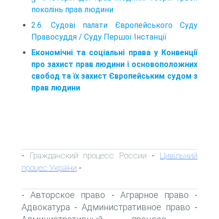
поколінь прав людини
2.6. Судові палати Європейського Суду
Правосуддя / Суду Першої Інстанції
Економічні та соціальні права у Конвенції
про за­хист прав людини і основоположних
свобод та їх захист Єв­ропейським судом з
прав людини
Гражданский процесс России
Цивільний
-
-
процес України
-
Авторское право
Аграрное право
-
-
-
Адвокатура
Административное право
-
-