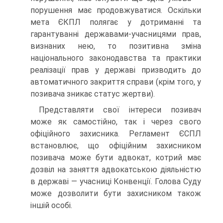
порушення має продовжуватися. Оскільки
мета ЄКПЛ полягає у дотриманні та
гарантуванні державами-учасницями прав,
визнаних нею, то позитив­на зміна
національного законодавства та практики
реалізації прав у державі призводить до
автоматичного закриття справи (крім того, у
позивача зникає статус жертви).
Представляти свої інтереси позивач
може як самостійно, так і через свого
офіційного захисника. Регламент ЄСПЛ
встановлює, що офіцій­ним захисником
позивача може бути адвокат, котрий має
дозвіл на заняття адвокатською діяльністю
в державі — учасниці Конвенції. Голова Суду
може дозволити бути захисником також
іншій особі.