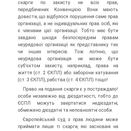
скарги по захисту не всіх прав,
передбачених Конвенцією. Вони мають
довести, що відбулося порушення саме прав
організації, а не ін­дивідуальних прав осіб, які
є членами цієї організації. Тобто має бути
завдано шкоди безпосереднім правам
неурядової організації як пред­ставнику тих
чи інших інтересів. Тож логічно, що
неурядова організація не може бути
суб'єктом захисту, наприклад, права на
життя (ст. 2 ЄКПЛ) або заборони катування
(ст. З ЄКПЛ), рабства (ст. 4 ЄКПЛ) тощо!
Право на подання скарги є у постраждало!
особи незалежно від дієздатності, тобто до
ЄСПЛ можуть звертатися недієздатні,
обмежено дієздатні та неповнолітні особи.
Європейський суд з прав людини може
приймати лише ті скарги, які засновані на