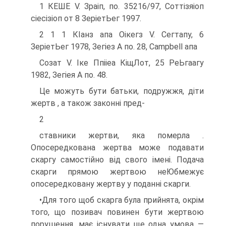
1 КЕШЕ V. Зраіп, по. 35216/97, Соттізяіоп
сіесізіоп от 8 ЗеріетЬег 1997.
2 1 1 КІанз апа Оікегз V. Сегтапу, 6
ЗеріетЬег 1978, Зегіез А по. 28, Campbell апа
Созат V. Іке Ппііеа КіщЛот, 25 РеЬгаагу
1982, Зегіея А по. 48.
Це можуть бути батьки, подружжя, діти
жертв , а також законні пред-
2
ставники жертви, яка померла .
Опосередкована жертва може подава­ти
скаргу самостійно від свого імені. Подача
скарги прямою жертвою неЮбмежує
опосередковану жертву у поданні скарги.
•Для того щоб скарга була прийнята, окрім
того, що позивач повинен бути жертвою
порушення, має існувати ще одна умова —