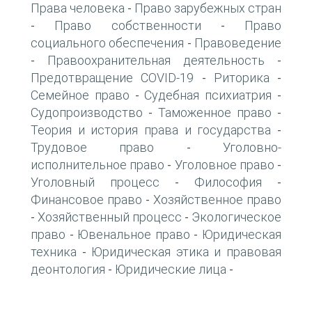
Права человека
Право зарубежных стран
-
Право собственности
Право
-
-
социального обеспечения
Правоведение
-
Правоохранительная деятельность
-
-
Предотвращение COVID-19
Риторика
-
-
Семейное право
Судебная психиатрия
-
-
Судопроизводство
Таможенное право
-
-
Теория и история права и государства
-
Трудовое право
Уголовно-
-
исполнительное право
Уголовное право
-
-
Уголовный процесс
Философия
-
-
Финансовое право
Хозяйственное право
-
Хозяйственный процесс
Экологическое
-
-
право
Ювенальное право
Юридическая
-
-
техника
Юридическая этика и правовая
-
деонтология
Юридические лица
-
-