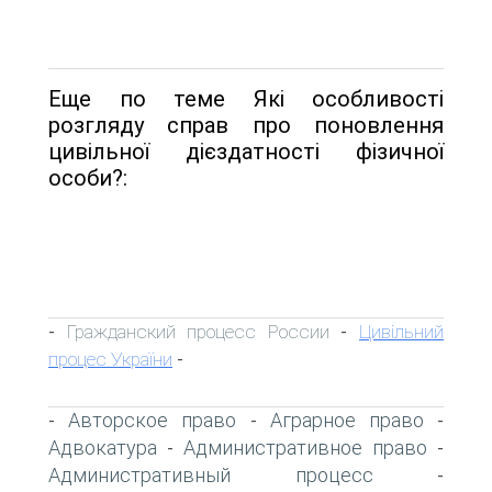
Еще по теме Які особливості
розгляду справ про поновлення
цивільної дієздатності фізичної
особи?:
Гражданский процесс России
Цивільний
-
-
процес України
-
Авторское право
Аграрное право
-
-
-
Адвокатура
Административное право
-
-
Административный процесс
-