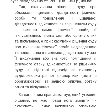
було передбачено ст. 260 ЦПК 1963 р., немає.
Так, скасування рішення суду про
обмеження цивільної дієздатності фізичної
особи та поновлення її цивільної
дієздатності здійснюється за рішенням суду
за заявою самої фізичної особи, її
піклувальника, членів сім'ї або органу опіки
та піклування, а при скасуванні рішення суду
про визнання фізичної особи недієздатною
та поновлення її цивільної дієздатності у разі
ЇЇ видужання або значного поліпшення її
фізичного стану здійснюється за рішенням
суду на підставі відповідного висновку
судово-психіатричної експертизи (вона є
обов'язковою) за заявою опікуна, органу
опіки та піклування.
За загальним правилом, суд, який ухвалив
рішення, не має права його змінити чи
скасувати. Однак важливою гарантією