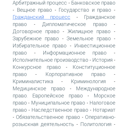
Арбитражный процесс
Банковское право
-
Вещное право
Государство и право
-
-
-
Гражданский процесс
Гражданское
-
право
Дипломатическое право
-
-
Договорное право
Жилищное право
-
-
Зарубежное право
Земельное право
-
-
Избирательное право
Инвестиционное
-
право
Информационное право
-
-
Исполнительное производство
История
-
-
Конкурсное право
Конституционное
-
право
Корпоративное право
-
-
Криминалистика
Криминология
-
-
Медицинское право
Международное
-
право. Европейское право
Морское
-
право
Муниципальное право
Налоговое
-
-
право
Наследственное право
Нотариат
-
-
Обязательственное право
Оперативно-
-
-
розыскная деятельность
Политология
-
-