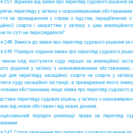
я 251. Відмова від заяви про перегляд судового рішення з
длягає перегляду у зв'язку з нововиявленими обставинами ух
ття не провадження у справі з підстав, передбачених ст
ційної) скарги і закриттям у зв'язку з цим апеляційног
ня по суті не переглядалося?
я 248. Вимоги до заяви про перегляд судового рішення з
я 249. Порядок подання заяви про перегляд судового ріш
чином слід поступити суду першої чи апеляційної інста
ого рішення у зв'язку з нововиявленими обставинами, 
нції для перегляду касаційної скарги чи скарги у зв'
пити суду касаційної інстанції, в провадженні якого знахо
ковими обставинами, якщо заява про перегляд судового рі
ідстави перегляду судових рішень у зв’язку з нововиявле
вин від нових обставин і від нових доказів.
роцесуальний порядок реалізації права на перегляд с
авинами
я 247. Строк звернення про перегляд судового рішення з