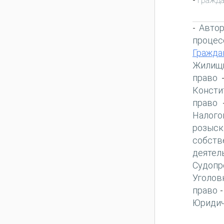
-
Автор
-
процес
Гражда
Жилищн
право
Консти
право
Налого
розыск
собств
деятел
Судопр
Уголов
право
Юридич