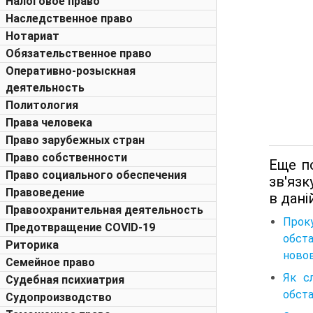
Налоговое право
Наследственное право
Нотариат
Обязательственное право
Оперативно-розыскная
деятельность
Политология
Права человека
Право зарубежных стран
Право собственности
Еще по
Право социального обеспечения
зв'язк
Правоведение
в дані
Правоохранительная деятельность
Прок
Предотвращение COVID-19
обст
Риторика
новов
Семейное право
Як с
Судебная психиатрия
обст
Судопроизводство