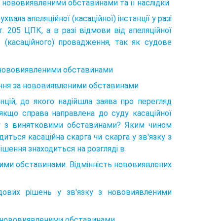
а нововиявленими обставинами та її наслідки
вала апеляційної (касаційної) інстанції у разі
. 205 ЦПК, а в разі відмови від апеляційної
о (касаційного) провадження, так як судове
а нововиявленими обставинами
ення за нововиявленими обставинами
нцій, до якого надійшла заява про перегляд
якщо справа направлена до суду касаційної
язку з винятковими обставинами? Яким чином
диться касаційна скарга чи скарга у зв'язку з
шення знаходиться на розгляді в
ними обставинами. Відмінність нововиявлених
удових рішень у зв'язку з нововиявленими
а нововиявленими обставинами