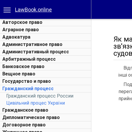
LawBook.online
Авторское право
Аграрное право
Адвокатура
Як ма
Административное право
зв'я
Административный процесс
судов
Арбитражный процесс
Банковское право
Від
Вещное право
інші о
Государство и право
Под
Гражданский процесс
перег
Гражданский процесс России
прийн
Цивільний процес України
Гражданское право
Дипломатическое право
Договорное право