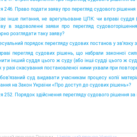
я 246. Право подати заяву про перегляд судового рішенн
ає інше питання, не врегульоване ЦПК: чи вправі суддя (
ову в задоволенні заяви про перегляд судовогорішенн
рно розглядати таку заяву?
суальний порядок перегляду судових постанов у зв'язку
раві перегляд судових рішень, що набрали законної сил
нити інший суддя цього ж суду (або інші судді цього ж суду)
 у разі скасування постановленої ними ухвали при повтор
бов'язаний суд видавати учасникам процесу копії матеріа
ання на Закон України «Про доступ до судових рішень»?
я 252. Порядок здійснення перегляду судового рішення з
нский процесс России
Цивільний процес України