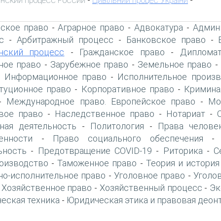
-
-
ское право
Аграрное право
Адвокатура
Админ
-
-
-
с
Арбитражный процесс
Банковское право
-
-
-
нский процесс
Гражданское право
Дипломат
-
-
ое право
Зарубежное право
Земельное право
-
-
Информационное право
Исполнительное произв
-
-
туционное право
Корпоративное право
Кримина
-
-
Международное право. Европейское право
Мо
-
-
вое право
Наследственное право
Нотариат
-
-
-
ная деятельность
Политология
Права челове
-
-
енности
Право социального обеспечения
-
ьность
Предотвращение COVID-19
Риторика
С
-
-
-
оизводство
Таможенное право
Теория и история
-
-
но-исполнительное право
Уголовное право
Уголо
-
-
Хозяйственное право
Хозяйственный процесс
Эк
-
-
-
еская техника
Юридическая этика и правовая деон
-