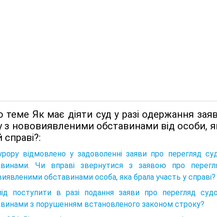
 теме Як має діяти суд у разі одержання зая
у з нововиявленими обставинами від особи, я
й справі?:
урору відмовлено у задоволенні заяви про перегляд су
авинами. Чи вправі звернутися з заявою про перегл
иявленими обставинами особа, яка брала участь у справі?
лід поступити в разі подання заяви про перегляд суд
авинами з порушенням встановленого законом строку?