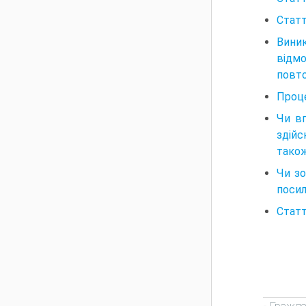
Статт
Виник
відм
повто
Проце
Чи вп
здійс
також
Чи зо
посил
Статт
Гражда