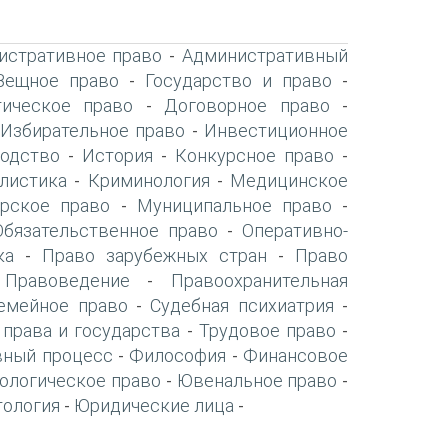
истративное право
Административный
-
Вещное право
Государство и право
-
-
ическое право
Договорное право
-
-
Избирательное право
Инвестиционное
-
-
одство
История
Конкурсное право
-
-
-
листика
Криминология
Медицинское
-
-
рское право
Муниципальное право
-
-
Обязательственное право
Оперативно-
-
ка
Право зарубежных стран
Право
-
-
Правоведение
Правоохранительная
-
-
емейное право
Судебная психиатрия
-
-
 права и государства
Трудовое право
-
-
вный процесс
Философия
Финансовое
-
-
ологическое право
Ювенальное право
-
-
тология
Юридические лица
-
-