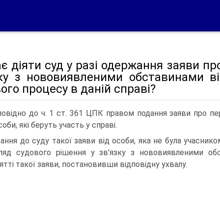
є діяти суд у разі одержання заяви пр
зку з нововиявленими обставинами ві
ого процесу в даній справі?
повідно до ч. 1 ст. 361 ЦПК правом подання заяви про пе
соби, які беруть участь у справі.
ання до суду такої заяви від особи, яка не була учасник
ляд судового рішення у зв'язку з нововиявленими об
ятті такої заяви, постановивши відповідну ухвалу.