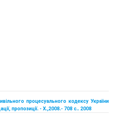
цивільного процесуального кодексу України
ї, пропозиції. - X.,2008.- 708 с.. 2008