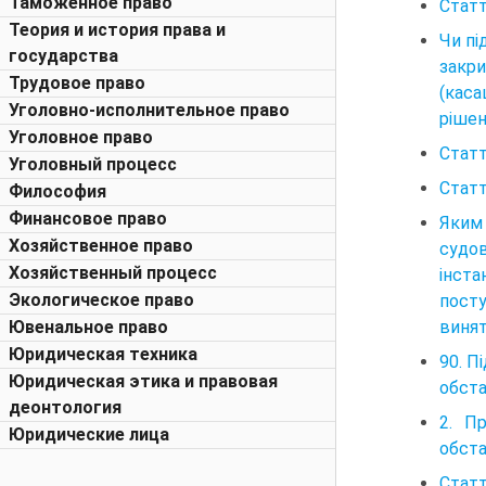
Таможенное право
Статт
Теория и история права и
Чи пі
государства
закри
Трудовое право
(каса
Уголовно-исполнительное право
рішен
Уголовное право
Статт
Уголовный процесс
Статт
Философия
Финансовое право
Яким 
Хозяйственное право
судов
Хозяйственный процесс
інста
Экологическое право
посту
винят
Ювенальное право
Юридическая техника
90. П
Юридическая этика и правовая
обста
деонтология
2. П
Юридические лица
обст
Статт