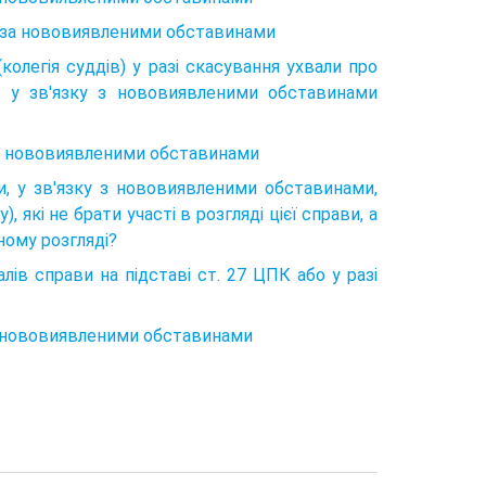
я за нововиявленими обставинами
колегія суддів) у разі скасування ухвали про
я у зв'язку з нововиявленими обставинами
 з нововиявленими обставинами
и, у зв'язку з нововиявленими обставинами,
, які не брати участі в розгляді цієї справи, а
ному розгляді?
лів справи на підставі ст. 27 ЦПК або у разі
а нововиявленими обставинами