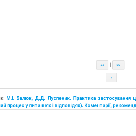
|
<<
>>
↑
ик:
М.І. Балюк, Д.Д. Луспеник. Практика застосування 
ий процес у питаннях і відповідях). Коментарії, рекомендаці