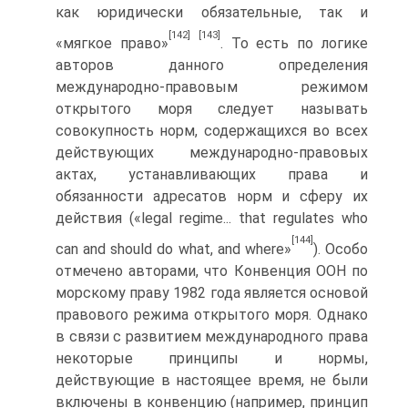
как юридически обязательные, так и
[142]
[143]
«мягкое право»
. То есть по логике
авторов данного определения
международно-правовым режимом
открытого моря следует называть
совокупность норм, содержащихся во всех
действующих международно-правовых
актах, устанавливающих права и
обязанности адресатов норм и сферу их
действия («legal regime... that regulates who
[144]
can and should do what, and where»
). Особо
отмечено авторами, что Конвенция ООН по
морскому праву 1982 года является основой
правового режима открытого моря. Однако
в связи с развитием международного права
некоторые принципы и нормы,
действующие в настоящее время, не были
включены в конвенцию (например, принцип