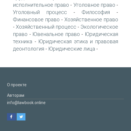
исполнительное право
Уголовное право
-
-
Уголовный процесс
Философия
-
-
Финансовое право
Хозяйственное право
-
Хозяйственный процесс
Экологическое
-
-
право
Ювенальное право
Юридическая
-
-
техника
Юридическая этика и правовая
-
деонтология
Юридические лица
-
-
О проекте
Авторам
info@lawbook.online