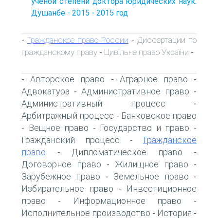
ученой степени доктора юридических наук.
Душанбе - 2015 - 2015 год
Гражданское право России
Диссертации по
-
-
гражданскому праву
Цивільне право України
-
-
Авторское право
Аграрное право
-
-
-
Адвокатура
Административное право
-
-
Административный процесс
-
Арбитражный процесс
Банковское право
-
Вещное право
Государство и право
-
-
-
Гражданский процесс
Гражданское
-
право
Дипломатическое право
-
-
Договорное право
Жилищное право
-
-
Зарубежное право
Земельное право
-
-
Избирательное право
Инвестиционное
-
право
Информационное право
-
-
Исполнительное производство
История
-
-